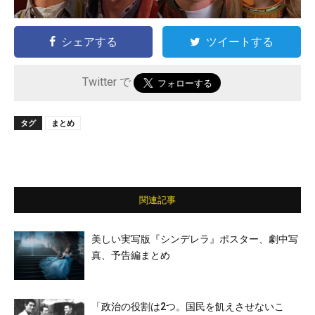
シェアする
ツイートする
Twitter で
タグ
まとめ
関連記事
美しい実写版『シンデレラ』ポスター、劇中写
真、予告編まとめ
「政治の役割は2つ。国民を飢えさせないこ