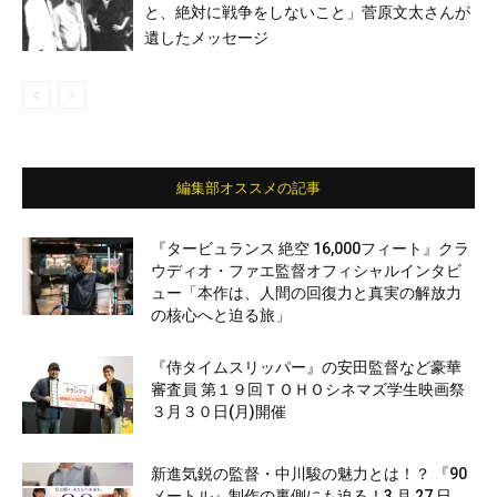
と、絶対に戦争をしないこと」菅原文太さんが
遺したメッセージ
編集部オススメの記事
『タービュランス 絶空 16,000フィート』クラ
ウディオ・ファエ監督オフィシャルインタビ
ュー「本作は、人間の回復力と真実の解放力
の核心へと迫る旅」
『侍タイムスリッパー』の安田監督など豪華
審査員 第１９回ＴＯＨＯシネマズ学生映画祭
３月３０日(月)開催
新進気鋭の監督・中川駿の魅力とは！？ 『90
メートル』制作の裏側にも迫る！3 月 27 日