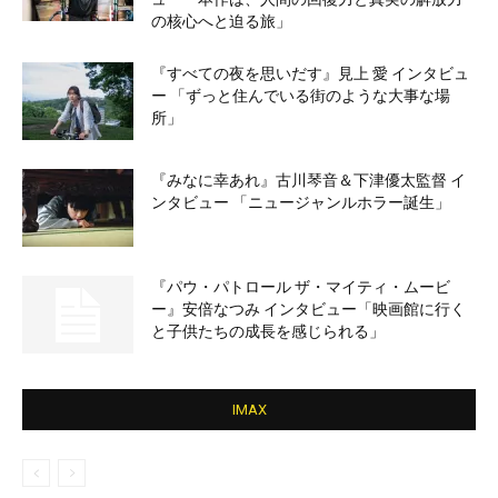
の核心へと迫る旅」
『すべての夜を思いだす』見上 愛 インタビュ
ー 「ずっと住んでいる街のような大事な場
所」
『みなに幸あれ』古川琴音＆下津優太監督 イ
ンタビュー 「ニュージャンルホラー誕生」
『パウ・パトロール ザ・マイティ・ムービ
ー』安倍なつみ インタビュー「映画館に行く
と子供たちの成長を感じられる」
IMAX