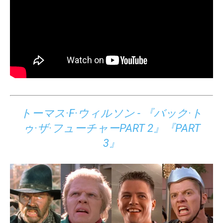
トーマス·F·ウィルソン - 『バック·ト
ゥ·ザ·フューチャーPART 2』『PART
3』