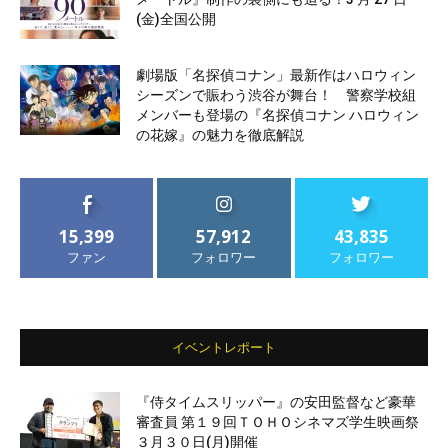
(金)全国公開
劇場版「名探偵コナン」最新作はハロウィン
シーズンで賑わう渋谷が舞台！ 警察学校組
メンバーも登場の『名探偵コナン ハロウィン
の花嫁』の魅力を徹底解説
15,399
57,912
43,835
ファン
フォロワー
フォロワー
イベントレポート
『侍タイムスリッパー』の安田監督など豪華
審査員 第１９回ＴＯＨＯシネマズ学生映画祭
３月３０日(月)開催