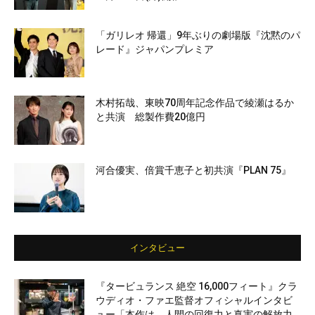
「ガリレオ 帰還」9年ぶりの劇場版『沈黙のパ
レード』ジャパンプレミア
木村拓哉、東映70周年記念作品で綾瀬はるか
と共演 総製作費20億円
河合優実、倍賞千恵子と初共演『PLAN 75』
インタビュー
『タービュランス 絶空 16,000フィート』クラ
ウディオ・ファエ監督オフィシャルインタビ
ュー「本作は、人間の回復力と真実の解放力