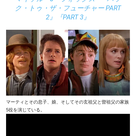
ク・トゥ・ザ・フューチャー PART
2』『PART 3』
マーティとその息子、娘、そしてその玄祖父と曽祖父の家族
5役を演じている。