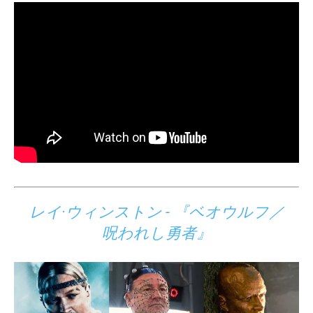
レイ·ウィンストン - 『ベオウルフ／
呪われし勇者』