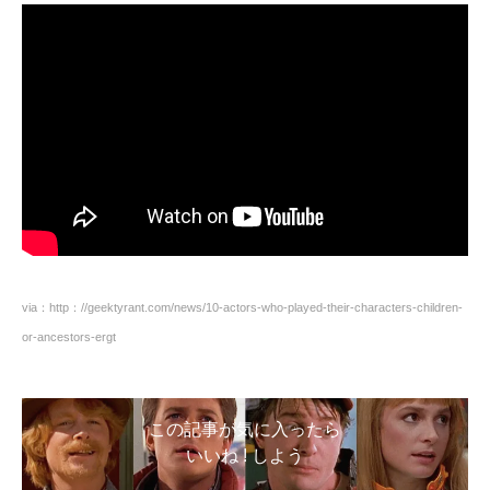
via：http：//geektyrant.com/news/10-actors-who-played-their-characters-children-
or-ancestors-ergt
この記事が気に入ったら
いいね ! しよう