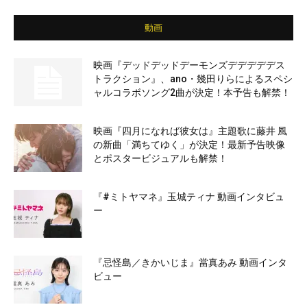
動画
映画『デッドデッドデーモンズデデデデデス
トラクション』、ano・幾田りらによるスペシ
ャルコラボソング2曲が決定！本予告も解禁！
映画『四月になれば彼女は』主題歌に藤井 風
の新曲「満ちてゆく」が決定！最新予告映像
とポスタービジュアルも解禁！
『#ミトヤマネ』玉城ティナ 動画インタビュ
ー
『忌怪島／きかいじま』當真あみ 動画インタ
ビュー