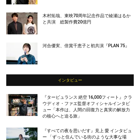
木村拓哉、東映70周年記念作品で綾瀬はるか
と共演 総製作費20億円
河合優実、倍賞千恵子と初共演『PLAN 75』
インタビュー
『タービュランス 絶空 16,000フィート』クラ
ウディオ・ファエ監督オフィシャルインタビ
ュー「本作は、人間の回復力と真実の解放力
の核心へと迫る旅」
『すべての夜を思いだす』見上 愛 インタビュ
ー 「ずっと住んでいる街のような大事な場