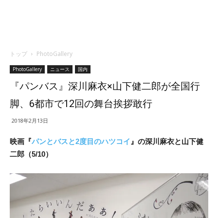
トップ
PhotoGallery
PhotoGallery
ニュース
国内
『パンバス』深川麻衣×山下健二郎が全国行
脚、6都市で12回の舞台挨拶敢行
2018年2月13日
映画『
パンとバスと2度目のハツコイ
』の深川麻衣と山下健
二郎（5/10）