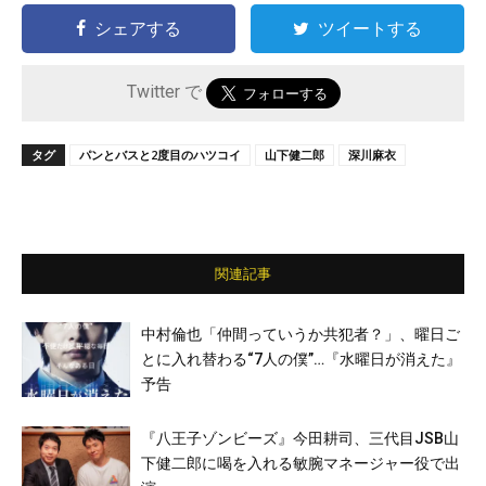
シェアする
ツイートする
Twitter で
タグ
パンとバスと2度目のハツコイ
山下健二郎
深川麻衣
関連記事
中村倫也「仲間っていうか共犯者？」、曜日ご
とに入れ替わる“7人の僕”…『水曜日が消えた』
予告
『八王子ゾンビーズ』今田耕司、三代目JSB山
下健二郎に喝を入れる敏腕マネージャー役で出