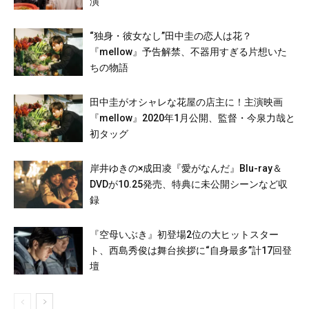
演
“独身・彼女なし”田中圭の恋人は花？
『mellow』予告解禁、不器用すぎる片想いた
ちの物語
田中圭がオシャレな花屋の店主に！主演映画
『mellow』2020年1月公開、監督・今泉力哉と
初タッグ
岸井ゆきの×成田凌『愛がなんだ』Blu-ray＆
DVDが10.25発売、特典に未公開シーンなど収
録
『空母いぶき』初登場2位の大ヒットスター
ト、西島秀俊は舞台挨拶に“自身最多”計17回登
壇