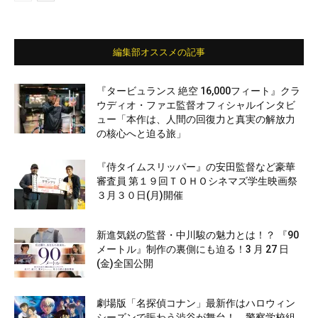
編集部オススメの記事
『タービュランス 絶空 16,000フィート』クラ
ウディオ・ファエ監督オフィシャルインタビ
ュー「本作は、人間の回復力と真実の解放力
の核心へと迫る旅」
『侍タイムスリッパー』の安田監督など豪華
審査員 第１９回ＴＯＨＯシネマズ学生映画祭
３月３０日(月)開催
新進気鋭の監督・中川駿の魅力とは！？ 『90
メートル』制作の裏側にも迫る！3 月 27 日
(金)全国公開
劇場版「名探偵コナン」最新作はハロウィン
シーズンで賑わう渋谷が舞台！ 警察学校組