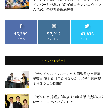
メンバーも登場の『名探偵コナン ハロウィン
の花嫁』の魅力を徹底解説
15,399
57,912
43,835
ファン
フォロワー
フォロワー
イベントレポート
『侍タイムスリッパー』の安田監督など豪華
審査員 第１９回ＴＯＨＯシネマズ学生映画祭
３月３０日(月)開催
「ガリレオ 帰還」9年ぶりの劇場版『沈黙のパ
レード』ジャパンプレミア