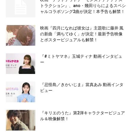
トラクション』、ano・幾田りらによるスペシ
ャルコラボソング2曲が決定！本予告も解禁！
映画『四月になれば彼女は』主題歌に藤井 風
の新曲「満ちてゆく」が決定！最新予告映像
とポスタービジュアルも解禁！
『#ミトヤマネ』玉城ティナ 動画インタビュ
ー
『忌怪島／きかいじま』當真あみ 動画インタ
ビュー
『キリエのうた』第2弾キャラクタービジュア
ル＆映像解禁！