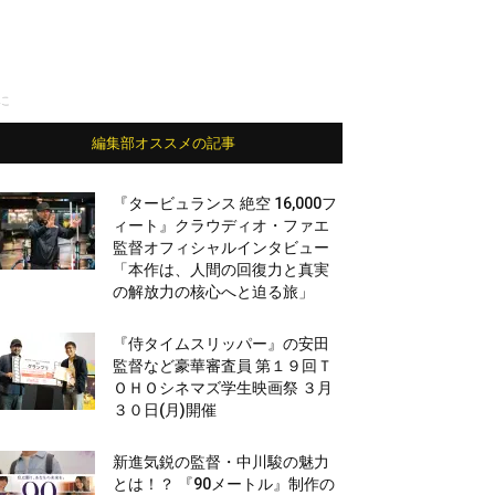
に
編集部オススメの記事
『タービュランス 絶空 16,000フ
ィート』クラウディオ・ファエ
監督オフィシャルインタビュー
「本作は、人間の回復力と真実
の解放力の核心へと迫る旅」
『侍タイムスリッパー』の安田
監督など豪華審査員 第１９回Ｔ
ＯＨＯシネマズ学生映画祭 ３月
３０日(月)開催
新進気鋭の監督・中川駿の魅力
とは！？ 『90メートル』制作の