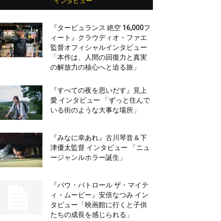
インタビュー
『タービュランス 絶空 16,000フ
ィート』クラウディオ・ファエ
監督オフィシャルインタビュー
「本作は、人間の回復力と真実
の解放力の核心へと迫る旅」
『すべての夜を思いだす』見上
愛 インタビュー 「ずっと住んで
いる街のような大事な場所」
『みなに幸あれ』古川琴音＆下
津優太監督 インタビュー 「ニュ
ージャンルホラー誕生」
『パウ・パトロール ザ・マイテ
ィ・ムービー』安倍なつみ イン
タビュー「映画館に行くと子供
たちの成長を感じられる」