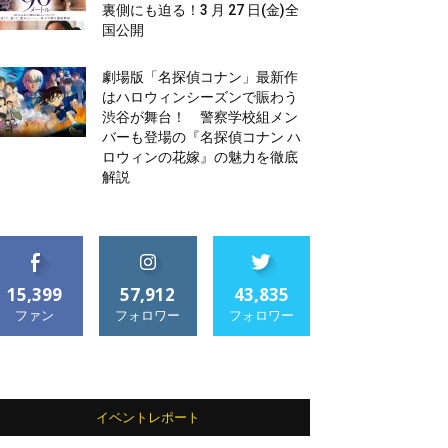
裏側にも迫る！3 月 27 日(金)全
国公開
劇場版「名探偵コナン」最新作
はハロウィンシーズンで賑わう
渋谷が舞台！ 警察学校組メン
バーも登場の『名探偵コナン ハ
ロウィンの花嫁』の魅力を徹底
解説
15,399
57,912
43,835
ファン
フォロワー
フォロワー
イベントレポート