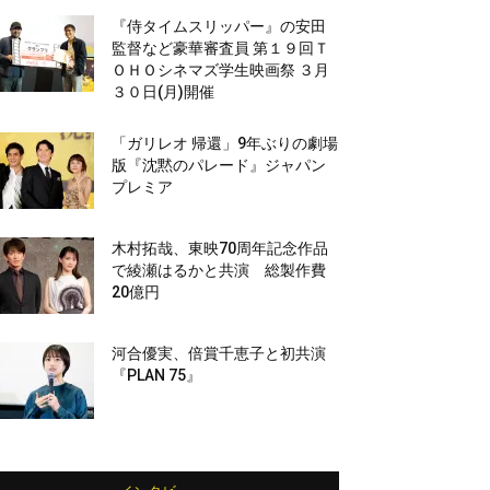
『侍タイムスリッパー』の安田
監督など豪華審査員 第１９回Ｔ
ＯＨＯシネマズ学生映画祭 ３月
３０日(月)開催
「ガリレオ 帰還」9年ぶりの劇場
版『沈黙のパレード』ジャパン
プレミア
木村拓哉、東映70周年記念作品
で綾瀬はるかと共演 総製作費
20億円
河合優実、倍賞千恵子と初共演
『PLAN 75』