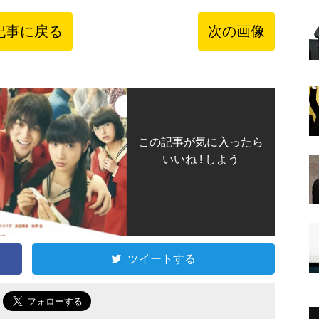
記事に戻る
次の画像
この記事が気に入ったら
いいね ! しよう
ツイートする
で