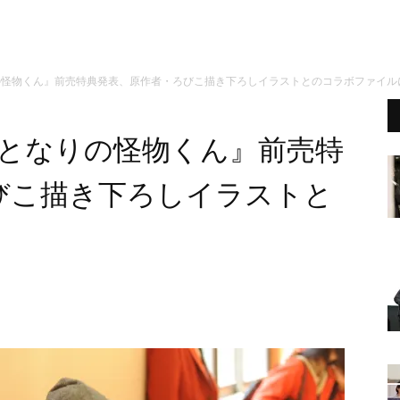
の怪物くん』前売特典発表、原作者・ろびこ描き下ろしイラストとのコラボファイル
『となりの怪物くん』前売特
びこ描き下ろしイラストと