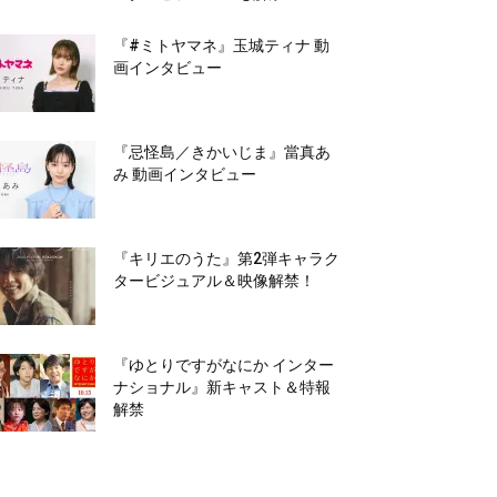
『#ミトヤマネ』玉城ティナ 動
画インタビュー
『忌怪島／きかいじま』當真あ
み 動画インタビュー
『キリエのうた』第2弾キャラク
タービジュアル＆映像解禁！
『ゆとりですがなにか インター
ナショナル』新キャスト＆特報
解禁