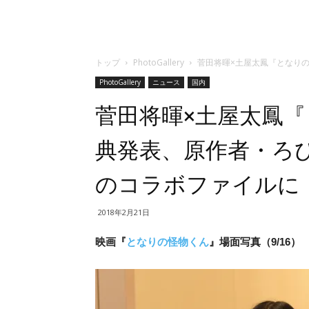
トップ
PhotoGallery
菅田将暉×土屋太鳳『となり
PhotoGallery
ニュース
国内
菅田将暉×土屋太鳳
典発表、原作者・ろ
のコラボファイルに
2018年2月21日
映画『
となりの怪物くん
』場面写真（9/16）