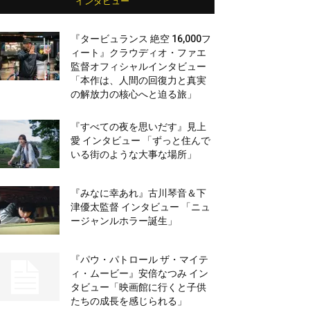
インタビュー
『タービュランス 絶空 16,000フ
ィート』クラウディオ・ファエ
監督オフィシャルインタビュー
「本作は、人間の回復力と真実
の解放力の核心へと迫る旅」
『すべての夜を思いだす』見上
愛 インタビュー 「ずっと住んで
いる街のような大事な場所」
『みなに幸あれ』古川琴音＆下
津優太監督 インタビュー 「ニュ
ージャンルホラー誕生」
『パウ・パトロール ザ・マイテ
ィ・ムービー』安倍なつみ イン
タビュー「映画館に行くと子供
たちの成長を感じられる」