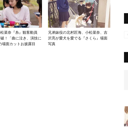
小松菜奈『糸』観客動員
兄弟妹役の北村匠海、小松菜奈、吉
を突破！「曲に泣き、演技に
沢亮が愛犬を愛でる『さくら』場面
の場面カットお披露目
写真