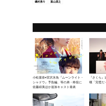
磯村勇斗
葉山奨之
小松菜奈×宮沢氷魚『ムーンライト・
『さくら』
シャドウ』予告編、等の弟・柊役に
嘆「完璧だ
佐藤緋美ほか追加キャスト発表