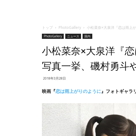
トップ
PhotoGallery
小松菜奈×大泉洋『恋は雨上
PhotoGallery
ニュース
国内
小松菜奈×大泉洋『
写真一挙、磯村勇斗
2018年3月28日
映画『
恋は雨上がりのように
』フォトギャラリー