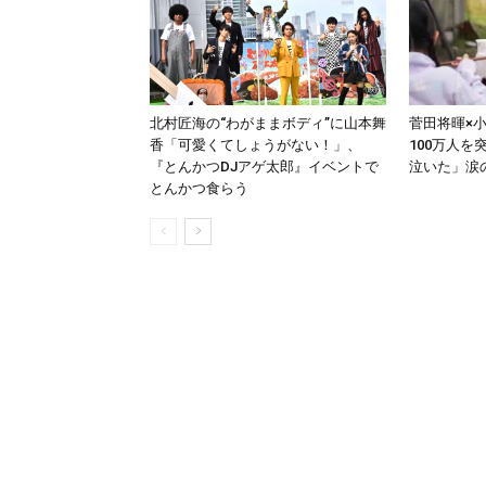
北村匠海の“わがままボディ”に山本舞
菅田将暉×
香「可愛くてしょうがない！」、
100万人
『とんかつDJアゲ太郎』イベントで
泣いた」涙
とんかつ食らう