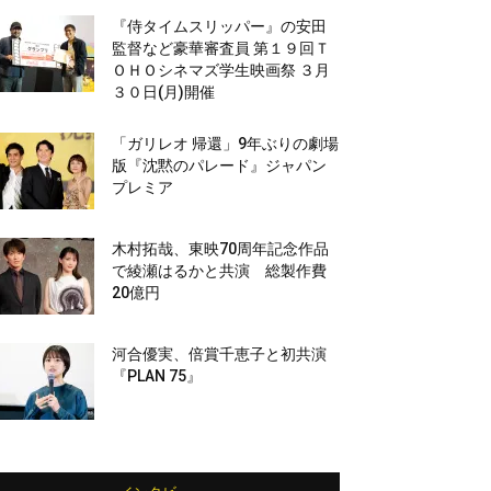
『侍タイムスリッパー』の安田
監督など豪華審査員 第１９回Ｔ
ＯＨＯシネマズ学生映画祭 ３月
３０日(月)開催
「ガリレオ 帰還」9年ぶりの劇場
版『沈黙のパレード』ジャパン
プレミア
木村拓哉、東映70周年記念作品
で綾瀬はるかと共演 総製作費
20億円
河合優実、倍賞千恵子と初共演
『PLAN 75』