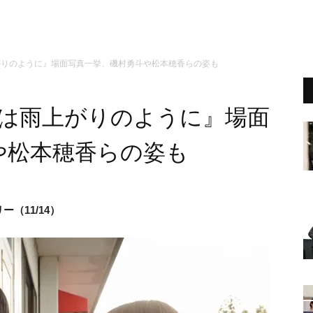
がりのように』場面写真一挙、磯村勇斗や松本穂香らの姿も
恋は雨上がりのように』場面
や松本穂香らの姿も
（11/14）