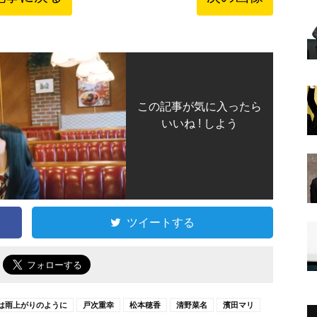
この記事が気に入ったら
いいね ! しよう
ツイートする
で
は雨上がりのように
戸次重幸
松本穂香
清野菜名
濱田マリ