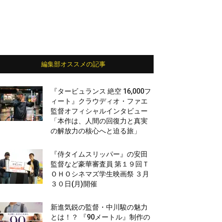
編集部オススメの記事
『タービュランス 絶空 16,000フ
ィート』クラウディオ・ファエ
監督オフィシャルインタビュー
「本作は、人間の回復力と真実
の解放力の核心へと迫る旅」
『侍タイムスリッパー』の安田
監督など豪華審査員 第１９回Ｔ
ＯＨＯシネマズ学生映画祭 ３月
３０日(月)開催
新進気鋭の監督・中川駿の魅力
とは！？ 『90メートル』制作の