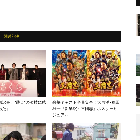
関連記事
吉沢亮、“愛⽝”の演技に感
豪華キャスト全員集合！大泉洋×福田
った」
雄一『新解釈・三國志』ポスタービ
ジュアル