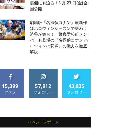
裏側にも迫る！3 月 27 日(金)全
国公開
劇場版「名探偵コナン」最新作
はハロウィンシーズンで賑わう
渋谷が舞台！ 警察学校組メン
バーも登場の『名探偵コナン ハ
ロウィンの花嫁』の魅力を徹底
解説
15,399
57,912
43,835
ファン
フォロワー
フォロワー
イベントレポート