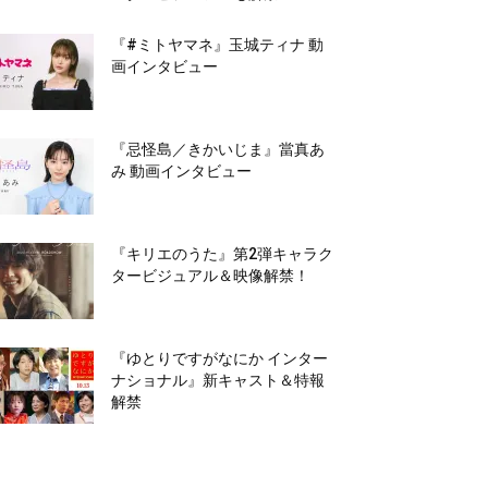
『#ミトヤマネ』玉城ティナ 動
画インタビュー
『忌怪島／きかいじま』當真あ
み 動画インタビュー
『キリエのうた』第2弾キャラク
タービジュアル＆映像解禁！
『ゆとりですがなにか インター
ナショナル』新キャスト＆特報
解禁