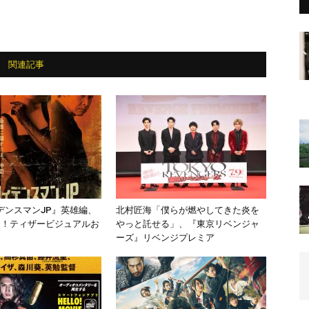
関連記事
デンスマンJP』英雄編、
北村匠海「僕らが燃やしてきた炎を
開！ティザービジュアルお
やっと託せる」、『東京リベンジャ
ーズ』リベンジプレミア