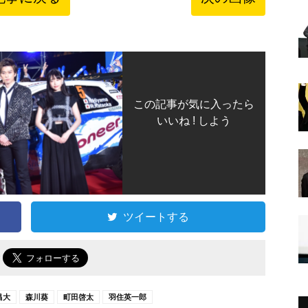
この記事が気に入ったら
いいね ! しよう
ツイートする
で
昌大
森川葵
町田啓太
羽住英一郎