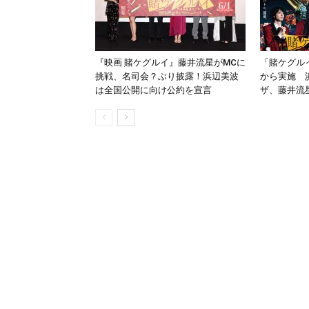
『映画 賭ケグルイ』藤井流星がMCに
「賭ケグル
挑戦、名司会？ぶり披露！浜辺美波
から実施 
は全国公開に向け公約を宣言
ザ、藤井流