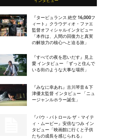
インタビュー
『タービュランス 絶空 16,000フ
ィート』クラウディオ・ファエ
監督オフィシャルインタビュー
「本作は、人間の回復力と真実
の解放力の核心へと迫る旅」
『すべての夜を思いだす』見上
愛 インタビュー 「ずっと住んで
いる街のような大事な場所」
『みなに幸あれ』古川琴音＆下
津優太監督 インタビュー 「ニュ
ージャンルホラー誕生」
『パウ・パトロール ザ・マイテ
ィ・ムービー』安倍なつみ イン
タビュー「映画館に行くと子供
たちの成長を感じられる」