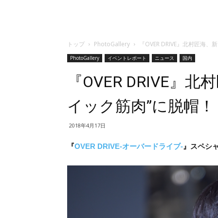
トップ
PhotoGallery
『OVER DRIVE』北村匠海
PhotoGallery
イベントレポート
ニュース
国内
『OVER DRIVE
イック筋肉”に脱帽！
2018年4月17日
『
OVER DRIVE-オーバードライブ-
』スペシャ