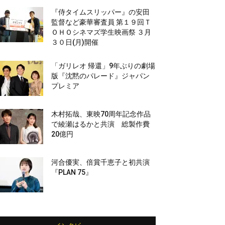
『侍タイムスリッパー』の安田
監督など豪華審査員 第１９回Ｔ
ＯＨＯシネマズ学生映画祭 ３月
３０日(月)開催
「ガリレオ 帰還」9年ぶりの劇場
版『沈黙のパレード』ジャパン
プレミア
木村拓哉、東映70周年記念作品
で綾瀬はるかと共演 総製作費
20億円
河合優実、倍賞千恵子と初共演
『PLAN 75』