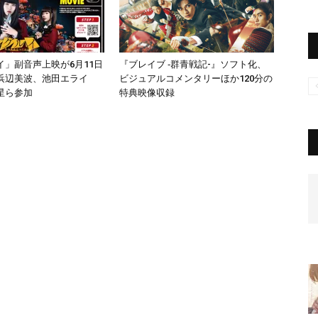
イ」副音声上映が6月11日
『ブレイブ ‐群青戦記-』ソフト化、
浜辺美波、池田エライ
ビジュアルコメンタリーほか120分の
星ら参加
特典映像収録