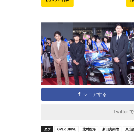
シェアする
Twitter 
タグ
OVER DRIVE
北村匠海
新田真剣佑
東出