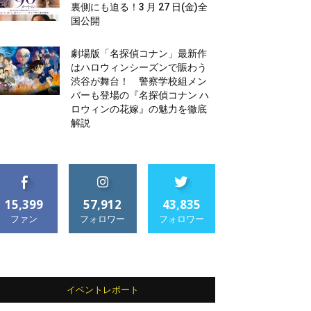
裏側にも迫る！3 月 27 日(金)全
国公開
劇場版「名探偵コナン」最新作
はハロウィンシーズンで賑わう
渋谷が舞台！ 警察学校組メン
バーも登場の『名探偵コナン ハ
ロウィンの花嫁』の魅力を徹底
解説
15,399
57,912
43,835
ファン
フォロワー
フォロワー
イベントレポート