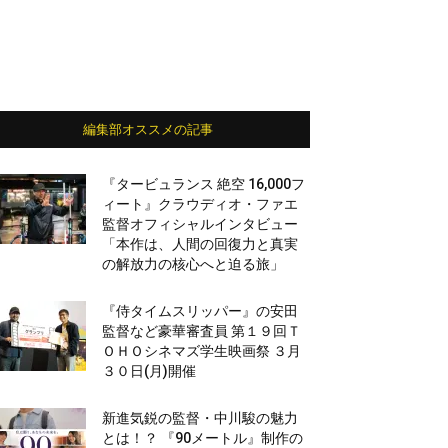
編集部オススメの記事
『タービュランス 絶空 16,000フ
ィート』クラウディオ・ファエ
監督オフィシャルインタビュー
「本作は、人間の回復力と真実
の解放力の核心へと迫る旅」
『侍タイムスリッパー』の安田
監督など豪華審査員 第１９回Ｔ
ＯＨＯシネマズ学生映画祭 ３月
３０日(月)開催
新進気鋭の監督・中川駿の魅力
とは！？ 『90メートル』制作の