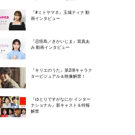
『#ミトヤマネ』玉城ティナ 動
画インタビュー
『忌怪島／きかいじま』當真あ
み 動画インタビュー
『キリエのうた』第2弾キャラク
タービジュアル＆映像解禁！
『ゆとりですがなにか インター
ナショナル』新キャスト＆特報
解禁