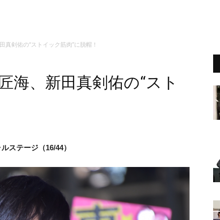
、新田真剣佑の“ストイック筋肉”に脱帽！
』北村匠海、新田真剣佑の“スト
ルステージ（16/44）