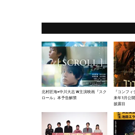
北村匠海×中川大志 W主演映画『スク
『コンフィ
ロール』本予告解禁
来年1月公
披露目