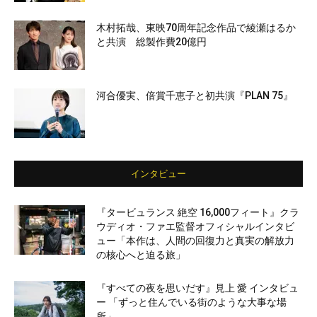
木村拓哉、東映70周年記念作品で綾瀬はるか
と共演 総製作費20億円
河合優実、倍賞千恵子と初共演『PLAN 75』
インタビュー
『タービュランス 絶空 16,000フィート』クラ
ウディオ・ファエ監督オフィシャルインタビ
ュー「本作は、人間の回復力と真実の解放力
の核心へと迫る旅」
『すべての夜を思いだす』見上 愛 インタビュ
ー 「ずっと住んでいる街のような大事な場
所」