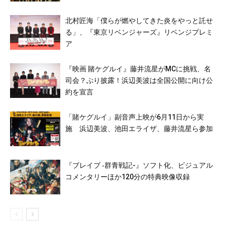
北村匠海「僕らが燃やしてきた炎をやっと託せ
る」、『東京リベンジャーズ』リベンジプレミ
ア
『映画 賭ケグルイ』藤井流星がMCに挑戦、名
司会？ぶり披露！浜辺美波は全国公開に向け公
約を宣言
「賭ケグルイ」副音声上映が6月11日から実
施 浜辺美波、池田エライザ、藤井流星ら参加
『ブレイブ ‐群青戦記-』ソフト化、ビジュアル
コメンタリーほか120分の特典映像収録