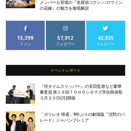
メンバーも登場の『名探偵コナン ハロウィン
の花嫁』の魅力を徹底解説
15,399
57,912
43,835
ファン
フォロワー
フォロワー
イベントレポート
『侍タイムスリッパー』の安田監督など豪華
審査員 第１９回ＴＯＨＯシネマズ学生映画祭
３月３０日(月)開催
「ガリレオ 帰還」9年ぶりの劇場版『沈黙のパ
レード』ジャパンプレミア