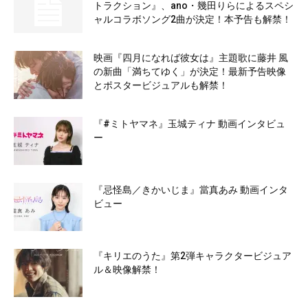
トラクション』、ano・幾田りらによるスペシ
ャルコラボソング2曲が決定！本予告も解禁！
映画『四月になれば彼女は』主題歌に藤井 風
の新曲「満ちてゆく」が決定！最新予告映像
とポスタービジュアルも解禁！
『#ミトヤマネ』玉城ティナ 動画インタビュ
ー
『忌怪島／きかいじま』當真あみ 動画インタ
ビュー
『キリエのうた』第2弾キャラクタービジュア
ル＆映像解禁！