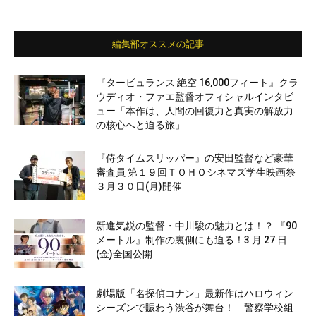
編集部オススメの記事
『タービュランス 絶空 16,000フィート』クラ
ウディオ・ファエ監督オフィシャルインタビ
ュー「本作は、人間の回復力と真実の解放力
の核心へと迫る旅」
『侍タイムスリッパー』の安田監督など豪華
審査員 第１９回ＴＯＨＯシネマズ学生映画祭
３月３０日(月)開催
新進気鋭の監督・中川駿の魅力とは！？ 『90
メートル』制作の裏側にも迫る！3 月 27 日
(金)全国公開
劇場版「名探偵コナン」最新作はハロウィン
シーズンで賑わう渋谷が舞台！ 警察学校組