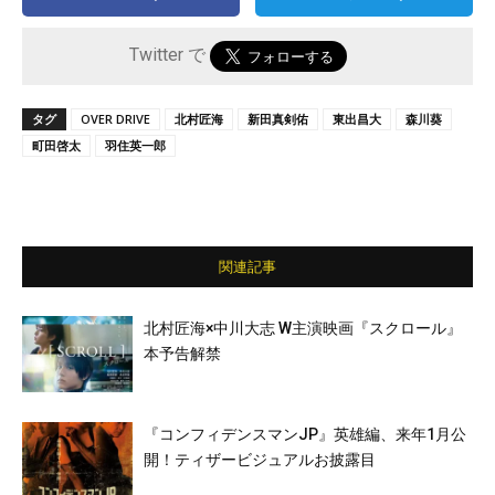
Twitter で
タグ
OVER DRIVE
北村匠海
新田真剣佑
東出昌大
森川葵
町田啓太
羽住英一郎
関連記事
北村匠海×中川大志 W主演映画『スクロール』
本予告解禁
『コンフィデンスマンJP』英雄編、来年1月公
開！ティザービジュアルお披露目