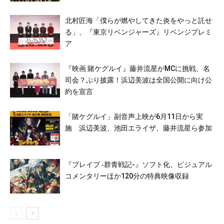
北村匠海「僕らが燃やしてきた炎をやっと託せ
る」、『東京リベンジャーズ』リベンジプレミ
ア
『映画 賭ケグルイ』藤井流星がMCに挑戦、名
司会？ぶり披露！浜辺美波は全国公開に向け公
約を宣言
「賭ケグルイ」副音声上映が6月11日から実
施 浜辺美波、池田エライザ、藤井流星ら参加
『ブレイブ ‐群青戦記-』ソフト化、ビジュアル
コメンタリーほか120分の特典映像収録