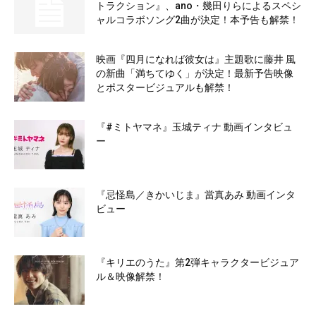
トラクション』、ano・幾田りらによるスペシ
ャルコラボソング2曲が決定！本予告も解禁！
映画『四月になれば彼女は』主題歌に藤井 風
の新曲「満ちてゆく」が決定！最新予告映像
とポスタービジュアルも解禁！
『#ミトヤマネ』玉城ティナ 動画インタビュ
ー
『忌怪島／きかいじま』當真あみ 動画インタ
ビュー
『キリエのうた』第2弾キャラクタービジュア
ル＆映像解禁！