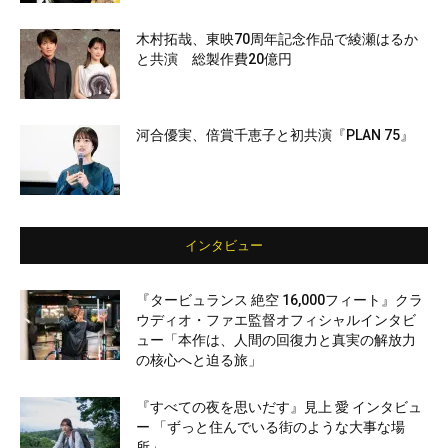
木村拓哉、東映70周年記念作品で綾瀬はるか
と共演 総製作費20億円
河合優実、倍賞千恵子と初共演『PLAN 75』
インタビュー
『タービュランス 絶空 16,000フィート』クラ
ウディオ・ファエ監督オフィシャルインタビ
ュー「本作は、人間の回復力と真実の解放力
の核心へと迫る旅」
『すべての夜を思いだす』見上 愛 インタビュ
ー 「ずっと住んでいる街のような大事な場
所」