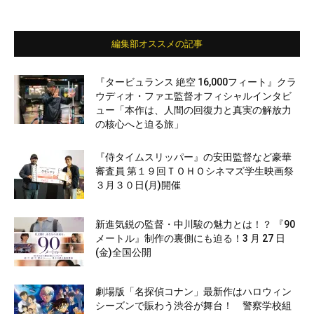
編集部オススメの記事
『タービュランス 絶空 16,000フィート』クラ
ウディオ・ファエ監督オフィシャルインタビ
ュー「本作は、人間の回復力と真実の解放力
の核心へと迫る旅」
『侍タイムスリッパー』の安田監督など豪華
審査員 第１９回ＴＯＨＯシネマズ学生映画祭
３月３０日(月)開催
新進気鋭の監督・中川駿の魅力とは！？ 『90
メートル』制作の裏側にも迫る！3 月 27 日
(金)全国公開
劇場版「名探偵コナン」最新作はハロウィン
シーズンで賑わう渋谷が舞台！ 警察学校組