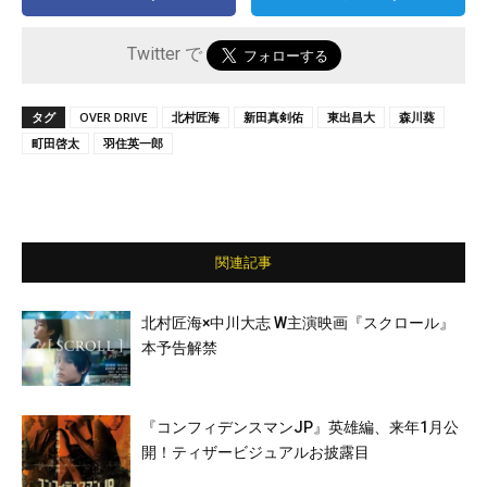
Twitter で
タグ
OVER DRIVE
北村匠海
新田真剣佑
東出昌大
森川葵
町田啓太
羽住英一郎
関連記事
北村匠海×中川大志 W主演映画『スクロール』
本予告解禁
『コンフィデンスマンJP』英雄編、来年1月公
開！ティザービジュアルお披露目