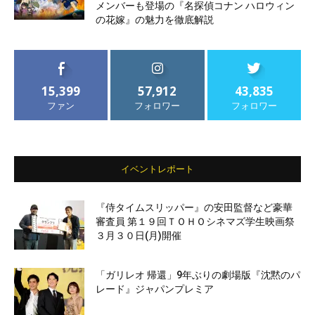
メンバーも登場の『名探偵コナン ハロウィン
の花嫁』の魅力を徹底解説
15,399
57,912
43,835
ファン
フォロワー
フォロワー
イベントレポート
『侍タイムスリッパー』の安田監督など豪華
審査員 第１９回ＴＯＨＯシネマズ学生映画祭
３月３０日(月)開催
「ガリレオ 帰還」9年ぶりの劇場版『沈黙のパ
レード』ジャパンプレミア