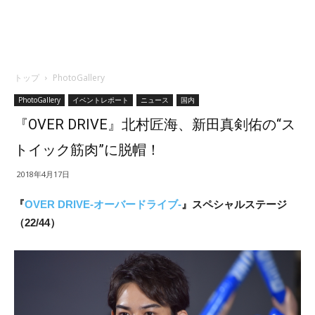
トップ
PhotoGallery
PhotoGallery
イベントレポート
ニュース
国内
『OVER DRIVE』北村匠海、新田真剣佑の“ス
トイック筋肉”に脱帽！
2018年4月17日
『
OVER DRIVE-オーバードライブ-
』スペシャルステージ
（22/44）