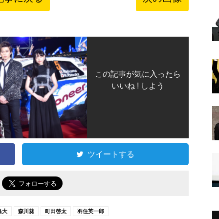
この記事が気に入ったら
いいね ! しよう
ツイートする
で
昌大
森川葵
町田啓太
羽住英一郎