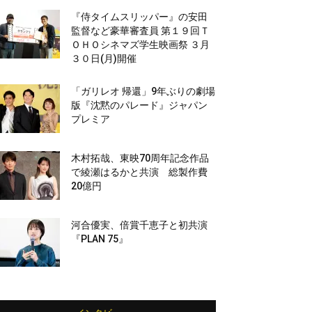
『侍タイムスリッパー』の安田
監督など豪華審査員 第１９回Ｔ
ＯＨＯシネマズ学生映画祭 ３月
３０日(月)開催
「ガリレオ 帰還」9年ぶりの劇場
版『沈黙のパレード』ジャパン
プレミア
木村拓哉、東映70周年記念作品
で綾瀬はるかと共演 総製作費
20億円
河合優実、倍賞千恵子と初共演
『PLAN 75』