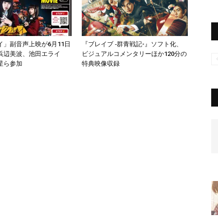
イ」副音声上映が6月11日
『ブレイブ ‐群青戦記-』ソフト化、
浜辺美波、池田エライ
ビジュアルコメンタリーほか120分の
星ら参加
特典映像収録