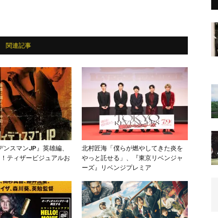
関連記事
デンスマンJP』英雄編、
北村匠海「僕らが燃やしてきた炎を
開！ティザービジュアルお
やっと託せる」、『東京リベンジャ
ーズ』リベンジプレミア