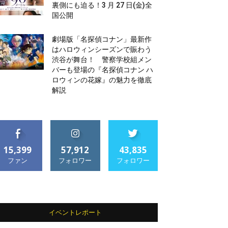
裏側にも迫る！3 月 27 日(金)全
国公開
劇場版「名探偵コナン」最新作
はハロウィンシーズンで賑わう
渋谷が舞台！ 警察学校組メン
バーも登場の『名探偵コナン ハ
ロウィンの花嫁』の魅力を徹底
解説
15,399
57,912
43,835
ファン
フォロワー
フォロワー
イベントレポート