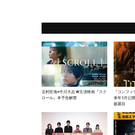
北村匠海×中川大志 W主演映画『スク
『コンフィ
ロール』本予告解禁
来年1月公
披露目