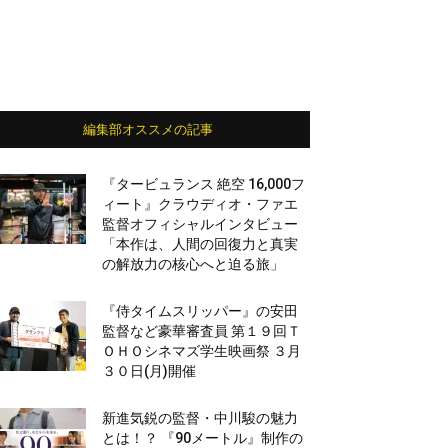
編集部オススメの記事
『タービュランス 絶空 16,000フ
ィート』クラウディオ・ファエ
監督オフィシャルインタビュー
「本作は、人間の回復力と真実
の解放力の核心へと迫る旅」
『侍タイムスリッパー』の安田
監督など豪華審査員 第１９回Ｔ
ＯＨＯシネマズ学生映画祭 ３月
３０日(月)開催
新進気鋭の監督・中川駿の魅力
とは！？ 『90メートル』制作の