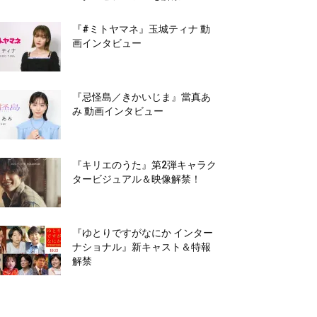
『#ミトヤマネ』玉城ティナ 動
画インタビュー
『忌怪島／きかいじま』當真あ
み 動画インタビュー
『キリエのうた』第2弾キャラク
タービジュアル＆映像解禁！
『ゆとりですがなにか インター
ナショナル』新キャスト＆特報
解禁