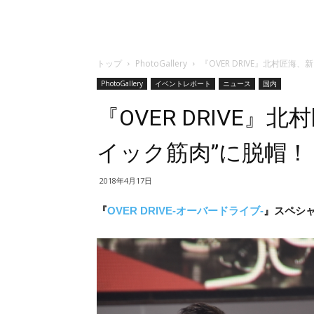
トップ
PhotoGallery
『OVER DRIVE』北村匠海
PhotoGallery
イベントレポート
ニュース
国内
『OVER DRIVE
イック筋肉”に脱帽！
2018年4月17日
『
OVER DRIVE-オーバードライブ-
』スペシャ