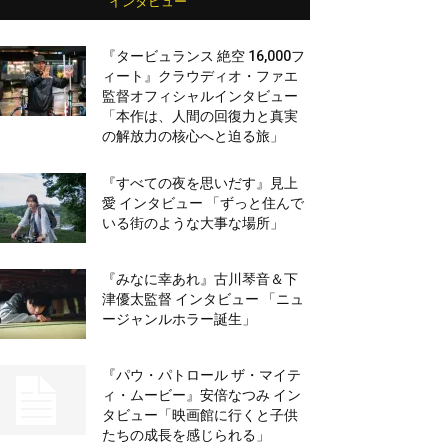
インタビュー
『タービュランス 絶空 16,000フ
ィート』クラウディオ・ファエ
監督オフィシャルインタビュー
「本作は、人間の回復力と真実
の解放力の核心へと迫る旅」
『すべての夜を思いだす』見上
愛 インタビュー 「ずっと住んで
いる街のような大事な場所」
『みなに幸あれ』古川琴音＆下
津優太監督 インタビュー 「ニュ
ージャンルホラー誕生」
『パウ・パトロール ザ・マイテ
ィ・ムービー』安倍なつみ イン
タビュー「映画館に行くと子供
たちの成長を感じられる」