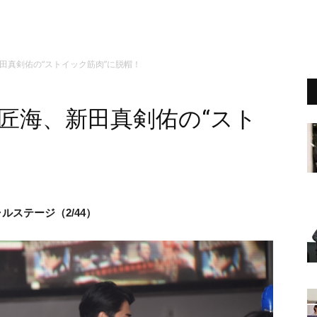
、新田真剣佑の“ストイック筋肉”に脱帽！
』北村匠海、新田真剣佑の“スト
ルステージ（2/44）