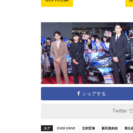
シェアする
Twitter 
タグ
OVER DRIVE
北村匠海
新田真剣佑
東出