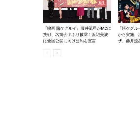
『映画 賭ケグルイ』藤井流星がMCに
「賭ケグル
挑戦、名司会？ぶり披露！浜辺美波
から実施 
は全国公開に向け公約を宣言
ザ、藤井流