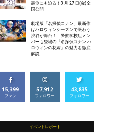
裏側にも迫る！3 月 27 日(金)全
国公開
劇場版「名探偵コナン」最新作
はハロウィンシーズンで賑わう
渋谷が舞台！ 警察学校組メン
バーも登場の『名探偵コナン ハ
ロウィンの花嫁』の魅力を徹底
解説
15,399
57,912
43,835
ファン
フォロワー
フォロワー
イベントレポート