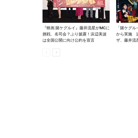
『映画 賭ケグルイ』藤井流星がMCに
「賭ケグル
挑戦、名司会？ぶり披露！浜辺美波
から実施 
は全国公開に向け公約を宣言
ザ、藤井流