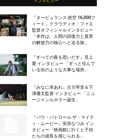
インタビュー
『タービュランス 絶空 16,000フ
ィート』クラウディオ・ファエ
監督オフィシャルインタビュー
「本作は、人間の回復力と真実
の解放力の核心へと迫る旅」
『すべての夜を思いだす』見上
愛 インタビュー 「ずっと住んで
いる街のような大事な場所」
『みなに幸あれ』古川琴音＆下
津優太監督 インタビュー 「ニュ
ージャンルホラー誕生」
『パウ・パトロール ザ・マイテ
ィ・ムービー』安倍なつみ イン
タビュー「映画館に行くと子供
たちの成長を感じられる」