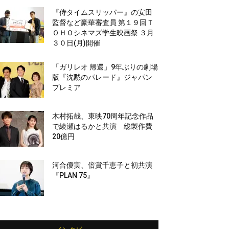
『侍タイムスリッパー』の安田
監督など豪華審査員 第１９回Ｔ
ＯＨＯシネマズ学生映画祭 ３月
３０日(月)開催
「ガリレオ 帰還」9年ぶりの劇場
版『沈黙のパレード』ジャパン
プレミア
木村拓哉、東映70周年記念作品
で綾瀬はるかと共演 総製作費
20億円
河合優実、倍賞千恵子と初共演
『PLAN 75』