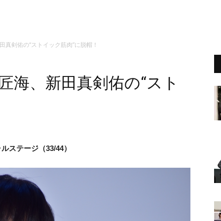
、新田真剣佑の“ストイック筋肉”に脱帽！
』北村匠海、新田真剣佑の“スト
ルステージ（33/44）