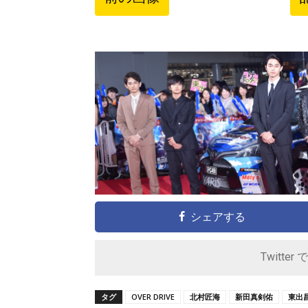
シェアする
Twitter 
タグ
OVER DRIVE
北村匠海
新田真剣佑
東出