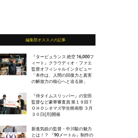
編集部オススメの記事
『タービュランス 絶空 16,000フ
ィート』クラウディオ・ファエ
監督オフィシャルインタビュー
「本作は、人間の回復力と真実
の解放力の核心へと迫る旅」
『侍タイムスリッパー』の安田
監督など豪華審査員 第１９回Ｔ
ＯＨＯシネマズ学生映画祭 ３月
３０日(月)開催
新進気鋭の監督・中川駿の魅力
とは！？ 『90メートル』制作の