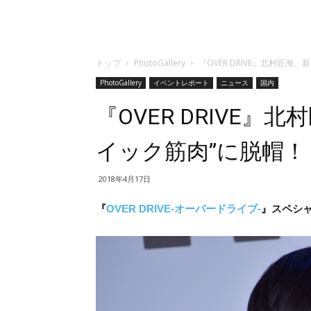
トップ
PhotoGallery
『OVER DRIVE』北村匠海
PhotoGallery
イベントレポート
ニュース
国内
『OVER DRIVE
イック筋肉”に脱帽！
2018年4月17日
『
OVER DRIVE-オーバードライブ-
』スペシャ