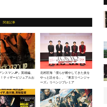
関連記事
デンスマンJP』英雄編、
北村匠海「僕らが燃やしてきた炎を
開！ティザービジュアルお
やっと託せる」、『東京リベンジャ
ーズ』リベンジプレミア