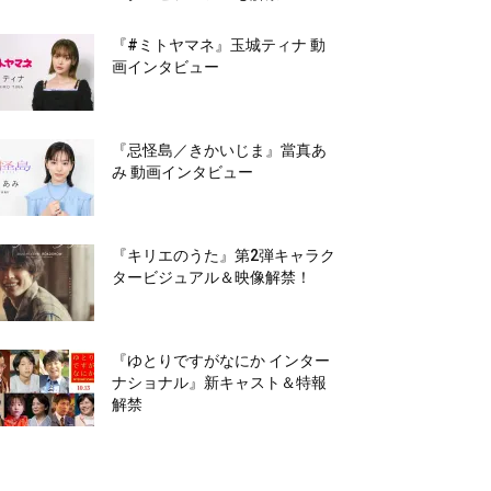
『#ミトヤマネ』玉城ティナ 動
画インタビュー
『忌怪島／きかいじま』當真あ
み 動画インタビュー
『キリエのうた』第2弾キャラク
タービジュアル＆映像解禁！
『ゆとりですがなにか インター
ナショナル』新キャスト＆特報
解禁