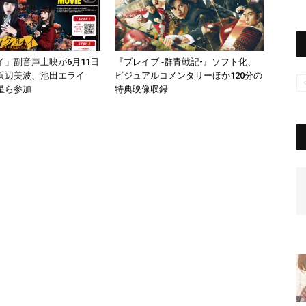
イ」副音声上映が6月11日
『ブレイブ ‐群青戦記-』ソフト化、
浜辺美波、池田エライ
ビジュアルコメンタリーほか120分の
星ら参加
特典映像収録