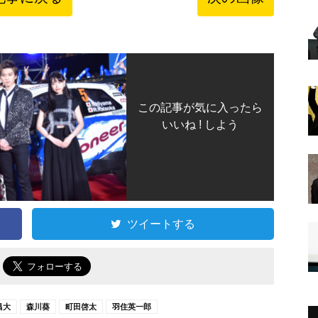
この記事が気に入ったら
いいね ! しよう
ツイートする
で
昌大
森川葵
町田啓太
羽住英一郎