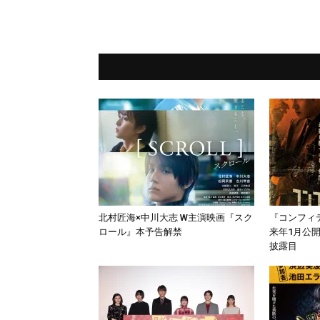
北村匠海×中川大志 W主演映画『スク
『コンフィ
ロール』本予告解禁
来年1月公
披露目