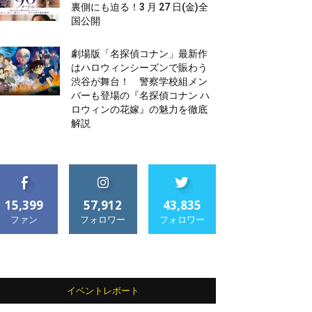
裏側にも迫る！3 月 27 日(金)全
国公開
劇場版「名探偵コナン」最新作
はハロウィンシーズンで賑わう
渋谷が舞台！ 警察学校組メン
バーも登場の『名探偵コナン ハ
ロウィンの花嫁』の魅力を徹底
解説
15,399
57,912
43,835
ファン
フォロワー
フォロワー
イベントレポート