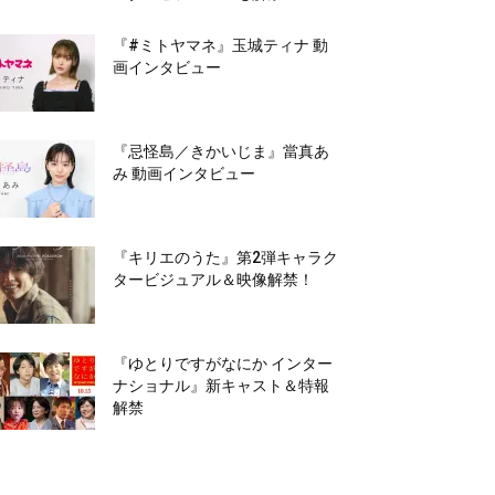
『#ミトヤマネ』玉城ティナ 動
画インタビュー
『忌怪島／きかいじま』當真あ
み 動画インタビュー
『キリエのうた』第2弾キャラク
タービジュアル＆映像解禁！
『ゆとりですがなにか インター
ナショナル』新キャスト＆特報
解禁