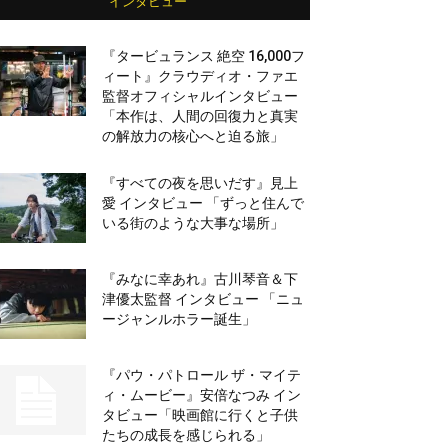
インタビュー
『タービュランス 絶空 16,000フ
ィート』クラウディオ・ファエ
監督オフィシャルインタビュー
「本作は、人間の回復力と真実
の解放力の核心へと迫る旅」
『すべての夜を思いだす』見上
愛 インタビュー 「ずっと住んで
いる街のような大事な場所」
『みなに幸あれ』古川琴音＆下
津優太監督 インタビュー 「ニュ
ージャンルホラー誕生」
『パウ・パトロール ザ・マイテ
ィ・ムービー』安倍なつみ イン
タビュー「映画館に行くと子供
たちの成長を感じられる」