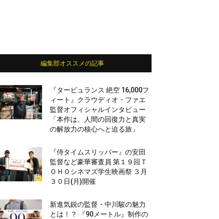
編集部オススメの記事
『タービュランス 絶空 16,000フ
ィート』クラウディオ・ファエ
監督オフィシャルインタビュー
「本作は、人間の回復力と真実
の解放力の核心へと迫る旅」
『侍タイムスリッパー』の安田
監督など豪華審査員 第１９回Ｔ
ＯＨＯシネマズ学生映画祭 ３月
３０日(月)開催
新進気鋭の監督・中川駿の魅力
とは！？ 『90メートル』制作の