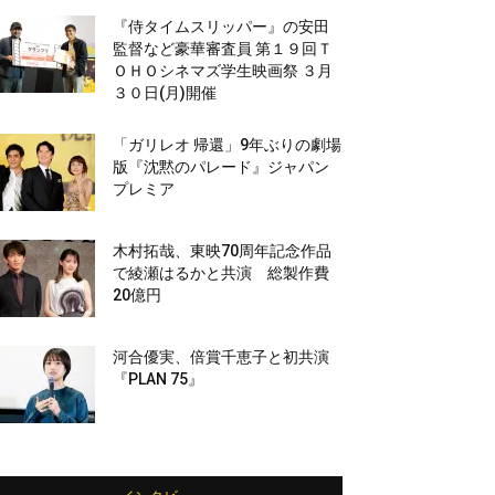
『侍タイムスリッパー』の安田
監督など豪華審査員 第１９回Ｔ
ＯＨＯシネマズ学生映画祭 ３月
３０日(月)開催
「ガリレオ 帰還」9年ぶりの劇場
版『沈黙のパレード』ジャパン
プレミア
木村拓哉、東映70周年記念作品
で綾瀬はるかと共演 総製作費
20億円
河合優実、倍賞千恵子と初共演
『PLAN 75』