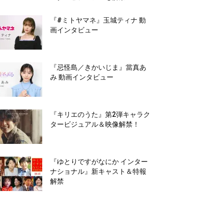
『#ミトヤマネ』玉城ティナ 動
画インタビュー
『忌怪島／きかいじま』當真あ
み 動画インタビュー
『キリエのうた』第2弾キャラク
タービジュアル＆映像解禁！
『ゆとりですがなにか インター
ナショナル』新キャスト＆特報
解禁