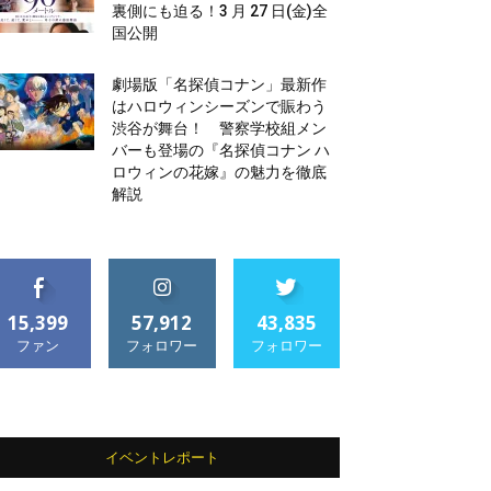
裏側にも迫る！3 月 27 日(金)全
国公開
劇場版「名探偵コナン」最新作
はハロウィンシーズンで賑わう
渋谷が舞台！ 警察学校組メン
バーも登場の『名探偵コナン ハ
ロウィンの花嫁』の魅力を徹底
解説
15,399
57,912
43,835
ファン
フォロワー
フォロワー
イベントレポート