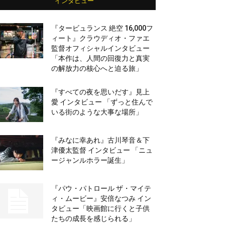
インタビュー
『タービュランス 絶空 16,000フ
ィート』クラウディオ・ファエ
監督オフィシャルインタビュー
「本作は、人間の回復力と真実
の解放力の核心へと迫る旅」
『すべての夜を思いだす』見上
愛 インタビュー 「ずっと住んで
いる街のような大事な場所」
『みなに幸あれ』古川琴音＆下
津優太監督 インタビュー 「ニュ
ージャンルホラー誕生」
『パウ・パトロール ザ・マイテ
ィ・ムービー』安倍なつみ イン
タビュー「映画館に行くと子供
たちの成長を感じられる」