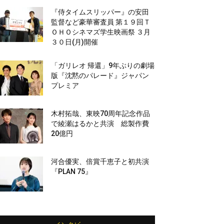
『侍タイムスリッパー』の安田
監督など豪華審査員 第１９回Ｔ
ＯＨＯシネマズ学生映画祭 ３月
３０日(月)開催
「ガリレオ 帰還」9年ぶりの劇場
版『沈黙のパレード』ジャパン
プレミア
木村拓哉、東映70周年記念作品
で綾瀬はるかと共演 総製作費
20億円
河合優実、倍賞千恵子と初共演
『PLAN 75』