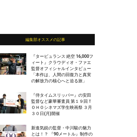
編集部オススメの記事
『タービュランス 絶空 16,000フ
ィート』クラウディオ・ファエ
監督オフィシャルインタビュー
「本作は、人間の回復力と真実
の解放力の核心へと迫る旅」
『侍タイムスリッパー』の安田
監督など豪華審査員 第１９回Ｔ
ＯＨＯシネマズ学生映画祭 ３月
３０日(月)開催
新進気鋭の監督・中川駿の魅力
とは！？ 『90メートル』制作の