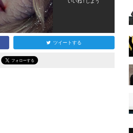
いいね ! しよう
ツイートする
で