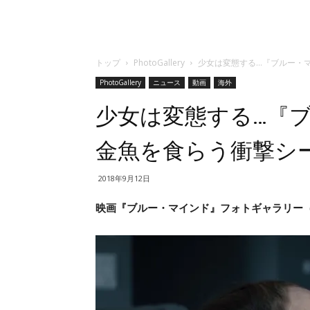
トップ
PhotoGallery
少女は変態する…『ブルー・
PhotoGallery
ニュース
動画
海外
少女は変態する…『
金魚を食らう衝撃シ
2018年9月12日
映画『ブルー・マインド』フォトギャラリー（3