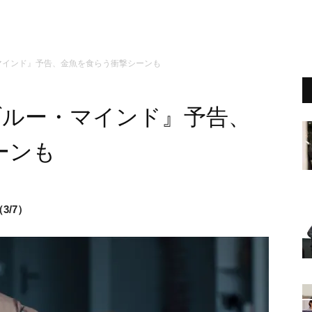
マインド』予告、金魚を食らう衝撃シーンも
ブルー・マインド』予告、
ーンも
/7）