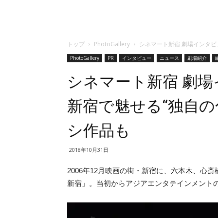
トップ
PhotoGallery
シネマート新宿 劇場インタビ
PhotoGallery
PR
インタビュー
ニュース
劇場紹介
シネマート新宿 劇
新宿で魅せる“独自の
シ作品も
2018年10月31日
2006年12月映画の街・新宿に、六本木、
新宿」。当初からアジアエンタテインメント