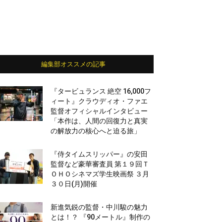
編集部オススメの記事
『タービュランス 絶空 16,000フ
ィート』クラウディオ・ファエ
監督オフィシャルインタビュー
「本作は、人間の回復力と真実
の解放力の核心へと迫る旅」
『侍タイムスリッパー』の安田
監督など豪華審査員 第１９回Ｔ
ＯＨＯシネマズ学生映画祭 ３月
３０日(月)開催
新進気鋭の監督・中川駿の魅力
とは！？ 『90メートル』制作の