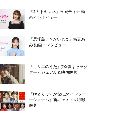
『#ミトヤマネ』玉城ティナ 動
画インタビュー
『忌怪島／きかいじま』當真あ
み 動画インタビュー
『キリエのうた』第2弾キャラク
タービジュアル＆映像解禁！
『ゆとりですがなにか インター
ナショナル』新キャスト＆特報
解禁