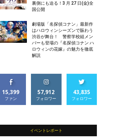
裏側にも迫る！3 月 27 日(金)全
国公開
劇場版「名探偵コナン」最新作
はハロウィンシーズンで賑わう
渋谷が舞台！ 警察学校組メン
バーも登場の『名探偵コナン ハ
ロウィンの花嫁』の魅力を徹底
解説
15,399
57,912
43,835
ファン
フォロワー
フォロワー
イベントレポート