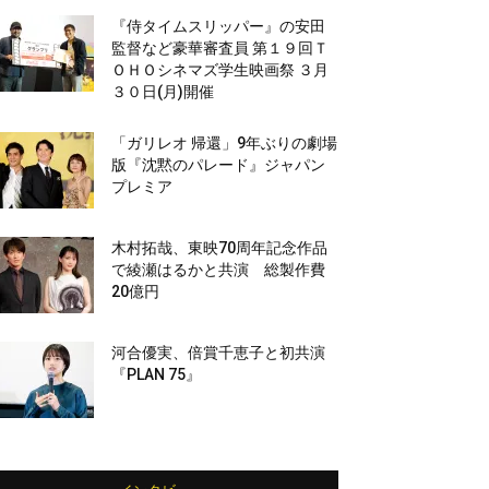
『侍タイムスリッパー』の安田
監督など豪華審査員 第１９回Ｔ
ＯＨＯシネマズ学生映画祭 ３月
３０日(月)開催
「ガリレオ 帰還」9年ぶりの劇場
版『沈黙のパレード』ジャパン
プレミア
木村拓哉、東映70周年記念作品
で綾瀬はるかと共演 総製作費
20億円
河合優実、倍賞千恵子と初共演
『PLAN 75』