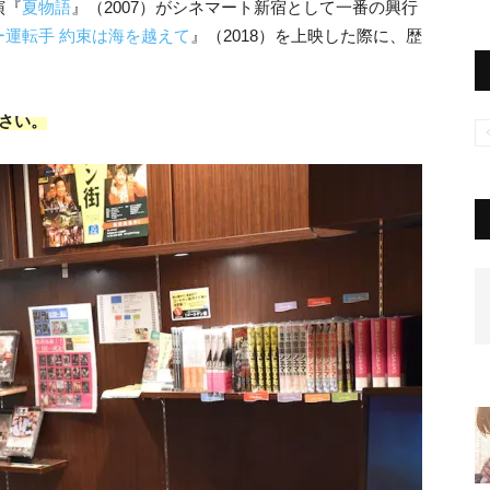
演『
夏物語
』（2007）がシネマート新宿として一番の興行
ー運転手 約束は海を越えて
』（2018）を上映した際に、歴
ださい。