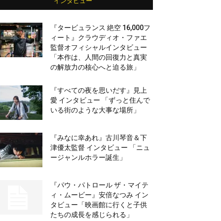
インタビュー
『タービュランス 絶空 16,000フ
ィート』クラウディオ・ファエ
監督オフィシャルインタビュー
「本作は、人間の回復力と真実
の解放力の核心へと迫る旅」
『すべての夜を思いだす』見上
愛 インタビュー 「ずっと住んで
いる街のような大事な場所」
『みなに幸あれ』古川琴音＆下
津優太監督 インタビュー 「ニュ
ージャンルホラー誕生」
『パウ・パトロール ザ・マイテ
ィ・ムービー』安倍なつみ イン
タビュー「映画館に行くと子供
たちの成長を感じられる」