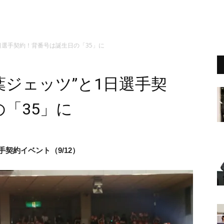
日選手契約！背番号は誕生日の「35」に
葉ジェッツ”と1日選手契
「35」に
手契約イベント（9/12）