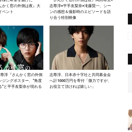
んかく窓の外側は夜』大
志尊淳×平手友梨奈×滝藤賢一、シー
イベント
ンの感想＆撮影時のエピソードを語
り合う特別映像
志尊淳『さんかく窓の外側
志尊淳、日本赤十字社と共同募金会
ンジングポスター、“角度
へ計1000万円を寄付「微力ですが、
る”と平手友梨奈が現れる
お役立て頂ければ嬉しい」