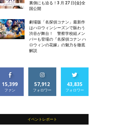
裏側にも迫る！3 月 27 日(金)全
国公開
劇場版「名探偵コナン」最新作
はハロウィンシーズンで賑わう
渋谷が舞台！ 警察学校組メン
バーも登場の『名探偵コナン ハ
ロウィンの花嫁』の魅力を徹底
解説
15,399
57,912
43,835
ファン
フォロワー
フォロワー
イベントレポート