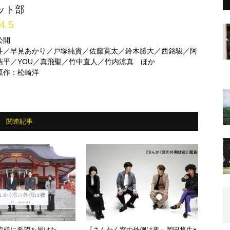
ット部
4.5
 公開
斗／早見あかり／戸塚純貴／佐藤寛太／鈴木勝大／西銘駿／阿
桔平／YOU／真飛聖／竹中直人／竹内涼真 ほか
原作：松崎洋
関連記事
皆様に希望を届けた
『さんかく窓の外側は夜』岡田将生×