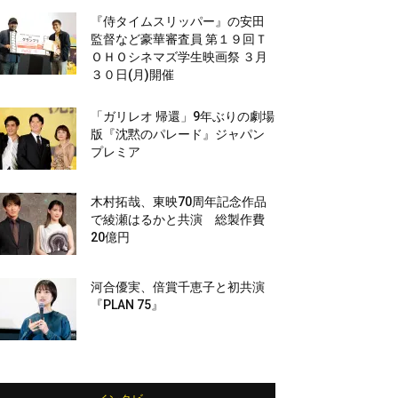
『侍タイムスリッパー』の安田
監督など豪華審査員 第１９回Ｔ
ＯＨＯシネマズ学生映画祭 ３月
３０日(月)開催
「ガリレオ 帰還」9年ぶりの劇場
版『沈黙のパレード』ジャパン
プレミア
木村拓哉、東映70周年記念作品
で綾瀬はるかと共演 総製作費
20億円
河合優実、倍賞千恵子と初共演
『PLAN 75』