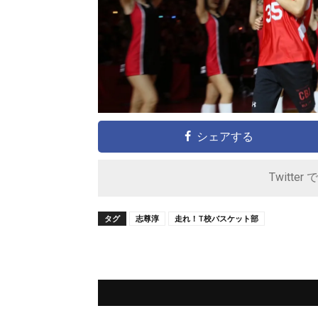
シェアする
Twitter 
タグ
志尊淳
走れ！T校バスケット部