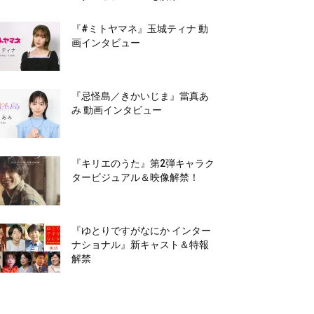
『#ミトヤマネ』玉城ティナ 動
画インタビュー
『忌怪島／きかいじま』當真あ
み 動画インタビュー
『キリエのうた』第2弾キャラク
タービジュアル＆映像解禁！
『ゆとりですがなにか インター
ナショナル』新キャスト＆特報
解禁