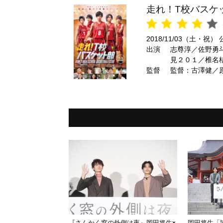
走れ！T校バスケ
2018/11/03（土・祝）
出演
志尊淳／佐野勇
見２０１／椎名
監督
監督：古澤健／
『さんかく窓の外側は夜』岡田将生×
岡田将生「