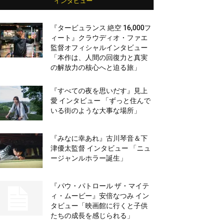
インタビュー
『タービュランス 絶空 16,000フ
ィート』クラウディオ・ファエ
監督オフィシャルインタビュー
「本作は、人間の回復力と真実
の解放力の核心へと迫る旅」
『すべての夜を思いだす』見上
愛 インタビュー 「ずっと住んで
いる街のような大事な場所」
『みなに幸あれ』古川琴音＆下
津優太監督 インタビュー 「ニュ
ージャンルホラー誕生」
『パウ・パトロール ザ・マイテ
ィ・ムービー』安倍なつみ イン
タビュー「映画館に行くと子供
たちの成長を感じられる」