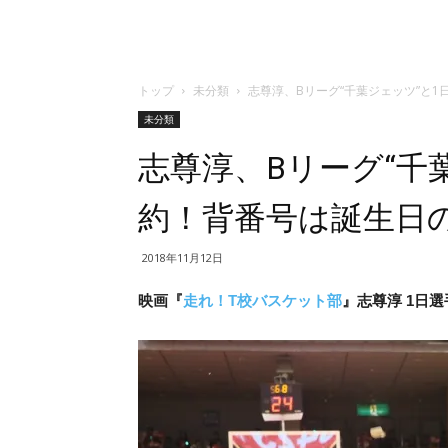
トップ
未分類
志尊淳、Bリーグ“千葉ジェッツ”と1
未分類
志尊淳、Bリーグ“千
約！背番号は誕生日の
2018年11月12日
映画『
走れ！T校バスケット部
』志尊淳 1日選