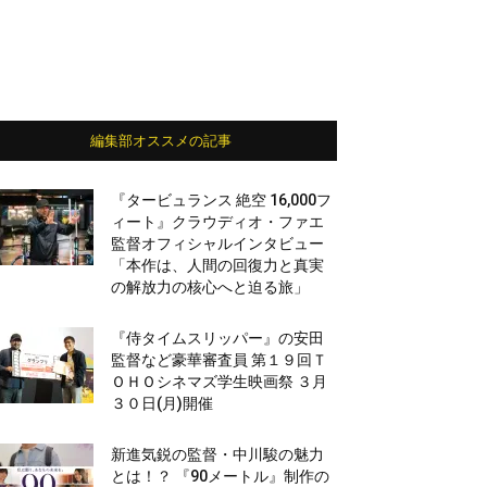
編集部オススメの記事
『タービュランス 絶空 16,000フ
ィート』クラウディオ・ファエ
監督オフィシャルインタビュー
「本作は、人間の回復力と真実
の解放力の核心へと迫る旅」
『侍タイムスリッパー』の安田
監督など豪華審査員 第１９回Ｔ
ＯＨＯシネマズ学生映画祭 ３月
３０日(月)開催
新進気鋭の監督・中川駿の魅力
とは！？ 『90メートル』制作の