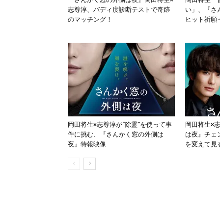
志尊淳、バディ度診断テストで奇跡
い」、『さ
のマッチング！
ヒット祈願
岡田将生×志尊淳が“除霊”を使って事
岡田将生×
件に挑む、『さんかく窓の外側は
は夜』チェ
夜』特報映像
を変えて見