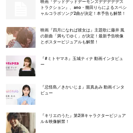
映画『デッドデッドデーモンズデデデデデス
トラクション』、ano・幾田りらによるスペシ
ャルコラボソング2曲が決定！本予告も解禁！
映画『四月になれば彼女は』主題歌に藤井 風
の新曲「満ちてゆく」が決定！最新予告映像
とポスタービジュアルも解禁！
『#ミトヤマネ』玉城ティナ 動画インタビュ
ー
『忌怪島／きかいじま』當真あみ 動画インタ
ビュー
『キリエのうた』第2弾キャラクタービジュア
ル＆映像解禁！