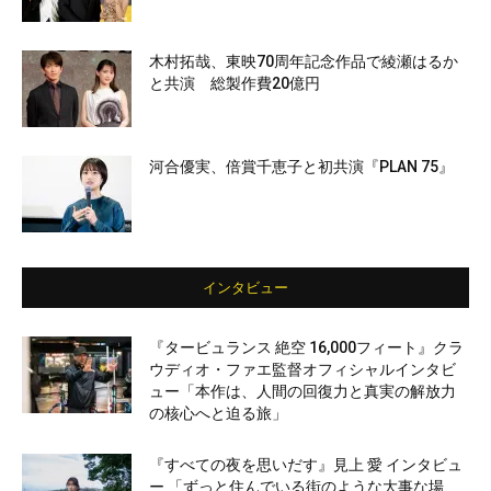
木村拓哉、東映70周年記念作品で綾瀬はるか
と共演 総製作費20億円
河合優実、倍賞千恵子と初共演『PLAN 75』
インタビュー
『タービュランス 絶空 16,000フィート』クラ
ウディオ・ファエ監督オフィシャルインタビ
ュー「本作は、人間の回復力と真実の解放力
の核心へと迫る旅」
『すべての夜を思いだす』見上 愛 インタビュ
ー 「ずっと住んでいる街のような大事な場