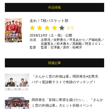
作品情報
走れ！T校バスケット部
4.5
2018/11/03（土・祝） 公開
出演
志尊淳／佐野勇斗／早見あかり／戸塚純貴／
佐藤寛太／鈴木勝大／西銘駿／阿見２０１／
監督
監督：古澤健／原作：松崎洋
椎名桔平／YOU／真飛聖／竹中直人／竹内
涼真 ほか
関連記事
『さんかく窓の外側は夜』岡田将生×志尊淳、
バディ度診断テストで奇跡のマッチング！
岡田将生「皆様に希望を届けたい」、『さんか
く窓の外側は夜』大ヒット祈願イベント