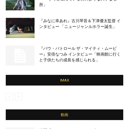
所」
『みなに幸あれ』古川琴音＆下津優太監督 イ
ンタビュー 「ニュージャンルホラー誕生」
『パウ・パトロール ザ・マイティ・ムービ
ー』安倍なつみ インタビュー「映画館に行く
と子供たちの成長を感じられる」
IMAX
動画