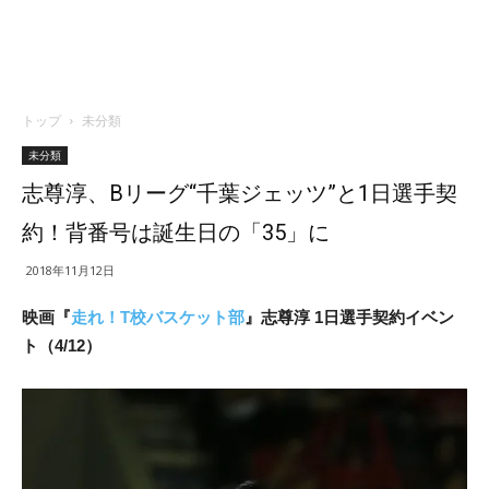
トップ
未分類
未分類
志尊淳、Bリーグ“千葉ジェッツ”と1日選手契
約！背番号は誕生日の「35」に
2018年11月12日
映画『
走れ！T校バスケット部
』志尊淳 1日選手契約イベン
ト（4/12）