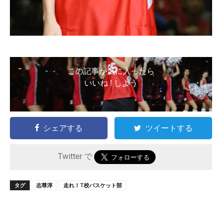
この記事が気に入ったら
いいね ! しよう
シェアする
ツイートする
Twitter で
タグ
志尊淳
走れ！T校バスケット部