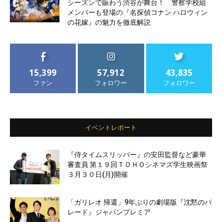
シーズンで賑わう渋谷が舞台！ 警察学校組
メンバーも登場の『名探偵コナン ハロウィン
の花嫁』の魅力を徹底解説
15,399
57,912
43,835
ファン
フォロワー
フォロワー
イベントレポート
『侍タイムスリッパー』の安田監督など豪華
審査員 第１９回ＴＯＨＯシネマズ学生映画祭
３月３０日(月)開催
「ガリレオ 帰還」9年ぶりの劇場版『沈黙のパ
レード』ジャパンプレミア