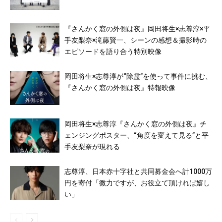
『さんかく窓の外側は夜』岡田将生×志尊淳×平
手友梨奈×滝藤賢一、シーンの感想＆撮影時の
エピソードを語り合う特別映像
岡田将生×志尊淳が“除霊”を使って事件に挑む、
『さんかく窓の外側は夜』特報映像
岡田将生×志尊淳『さんかく窓の外側は夜』チ
ェンジングポスター、“角度を変えて見る”と平
手友梨奈が現れる
志尊淳、日本赤十字社と共同募金会へ計1000万
円を寄付「微力ですが、お役立て頂ければ嬉し
い」