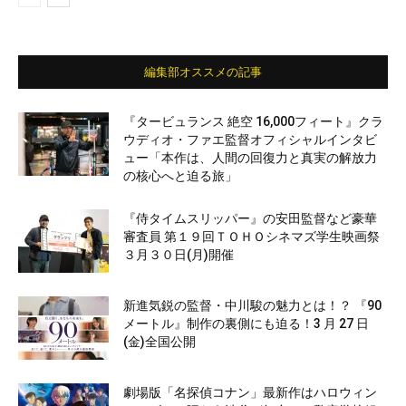
編集部オススメの記事
『タービュランス 絶空 16,000フィート』クラ
ウディオ・ファエ監督オフィシャルインタビ
ュー「本作は、人間の回復力と真実の解放力
の核心へと迫る旅」
『侍タイムスリッパー』の安田監督など豪華
審査員 第１９回ＴＯＨＯシネマズ学生映画祭
３月３０日(月)開催
新進気鋭の監督・中川駿の魅力とは！？ 『90
メートル』制作の裏側にも迫る！3 月 27 日
(金)全国公開
劇場版「名探偵コナン」最新作はハロウィン