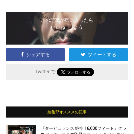
この記事が気に入ったら
いいね ! しよう
シェアする
ツイートする
Twitter で
編集部オススメの記事
『タービュランス 絶空 16,000フィート』クラ