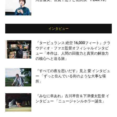
インタビュー
『タービュランス 絶空 16,000フィート』クラ
ウディオ・ファエ監督オフィシャルインタビ
ュー「本作は、人間の回復力と真実の解放力
の核心へと迫る旅」
『すべての夜を思いだす』見上 愛 インタビュ
ー 「ずっと住んでいる街のような大事な場
所」
『みなに幸あれ』古川琴音＆下津優太監督 イ
ンタビュー 「ニュージャンルホラー誕生」