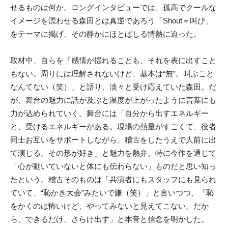
せるものは何か。ロングインタビューでは、孤高でクールな
イメージを漂わせる森田とは真逆であろう「Shout＝叫び」
をテーマに掲げ、その静かにほとばしる情熱に迫った。
取材中、自らを「感情が揺れることも、それを表に出すこと
もない。周りには理解されないけど、基本は“無”。叫ぶこと
なんてない（笑）」と語り、淡々と受け応えていた森田。だ
が、舞台の魅力に話が及ぶと温度が上がったように言葉にも
力が込めら
れていく。舞台には「自分から出すエネルギー
と、受けるエネルギーがある。現場の熱量がすごくて、役者
同士お互いをサポートしながら、稽古をしたうえで人前に出
て演じる。その形が好き」と魅力を熱弁。特に今作を通じて
「心が動いていないと体にも伝わらない」
ものだと思い知っ
たという。稽古そのものは「共演者にもスタッフにも見られ
ていて、“恥かき大会”みたいで嫌（笑）」と言いつつ、「恥
をかくのは怖いけど、やってみないと見えてこない。だか
ら、できるだけ、さらけ出す」と本音と信念を明かした。