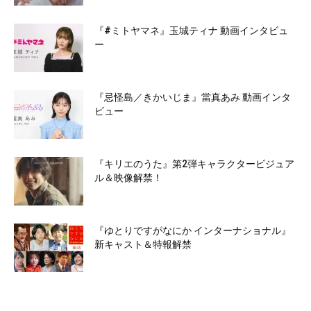
『#ミトヤマネ』玉城ティナ 動画インタビュ
ー
『忌怪島／きかいじま』當真あみ 動画インタ
ビュー
『キリエのうた』第2弾キャラクタービジュア
ル＆映像解禁！
『ゆとりですがなにか インターナショナル』
新キャスト＆特報解禁