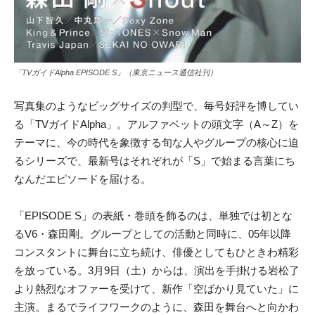
「TVガイドAlpha EPISODE S」（東京ニュース通信社刊）
写真集のようなビッグサイズの判型で、毎号好評を博してい
る「TVガイドAlpha」。アルファベットの頭文字（A～Z）を
テーマに、今の時代を象徴する旬な人やグループの核心に迫
るシリーズで、最新号はそれぞれが「S」
で始まる言葉にち
なんだエピソードを届ける。
「EPISODE S」の表紙・巻頭を飾るのは、単独では初とな
るV6・森田剛。グループとしての活動と同時に、05年以降
コンスタントに舞台に立ち続け、俳優としてもひときわ精彩
を放っている。3月9日（土）からは、演出を手掛ける岩松了
より熱烈なオファーを受けて、新作「空ばかり見ていた」に
主演。まるでライフワークのように、森田を舞台へと向かわ