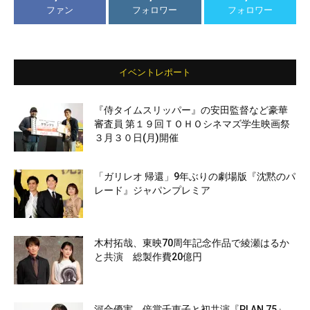
ファン
フォロワー
フォロワー
イベントレポート
『侍タイムスリッパー』の安田監督など豪華
審査員 第１９回ＴＯＨＯシネマズ学生映画祭
３月３０日(月)開催
「ガリレオ 帰還」9年ぶりの劇場版『沈黙のパ
レード』ジャパンプレミア
木村拓哉、東映70周年記念作品で綾瀬はるか
と共演 総製作費20億円
河合優実、倍賞千恵子と初共演『PLAN 75』