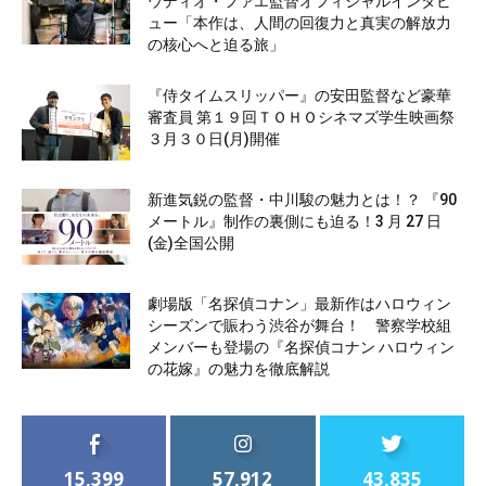
ウディオ・ファエ監督オフィシャルインタビ
ュー「本作は、人間の回復力と真実の解放力
の核心へと迫る旅」
『侍タイムスリッパー』の安田監督など豪華
審査員 第１９回ＴＯＨＯシネマズ学生映画祭
３月３０日(月)開催
新進気鋭の監督・中川駿の魅力とは！？ 『90
メートル』制作の裏側にも迫る！3 月 27 日
(金)全国公開
劇場版「名探偵コナン」最新作はハロウィン
シーズンで賑わう渋谷が舞台！ 警察学校組
メンバーも登場の『名探偵コナン ハロウィン
の花嫁』の魅力を徹底解説
15,399
57,912
43,835