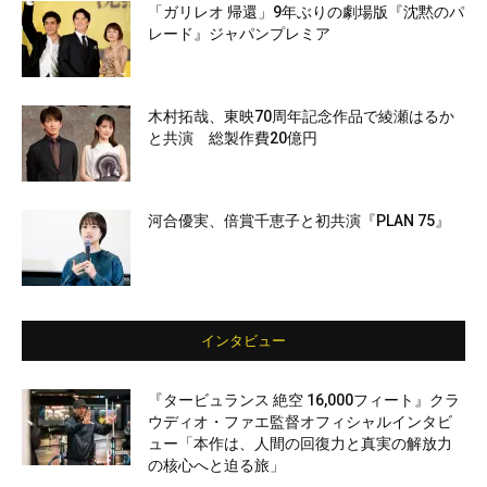
「ガリレオ 帰還」9年ぶりの劇場版『沈黙のパ
レード』ジャパンプレミア
木村拓哉、東映70周年記念作品で綾瀬はるか
と共演 総製作費20億円
河合優実、倍賞千恵子と初共演『PLAN 75』
インタビュー
『タービュランス 絶空 16,000フィート』クラ
ウディオ・ファエ監督オフィシャルインタビ
ュー「本作は、人間の回復力と真実の解放力
の核心へと迫る旅」