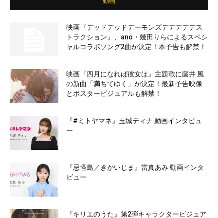
動画
映画『デッドデッドデーモンズデデデデデス
トラクション』、ano・幾田りらによるスペシ
ャルコラボソング2曲が決定！本予告も解禁！
映画『四月になれば彼女は』主題歌に藤井 風
の新曲「満ちてゆく」が決定！最新予告映像
とポスタービジュアルも解禁！
『#ミトヤマネ』玉城ティナ 動画インタビュ
ー
『忌怪島／きかいじま』當真あみ 動画インタ
ビュー
『キリエのうた』第2弾キャラクタービジュア