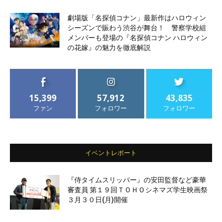
劇場版「名探偵コナン」最新作はハロウィン
シーズンで賑わう渋谷が舞台！ 警察学校組
メンバーも登場の『名探偵コナン ハロウィン
の花嫁』の魅力を徹底解説
15,399
57,912
43,835
ファン
フォロワー
フォロワー
イベントレポート
『侍タイムスリッパー』の安田監督など豪華
審査員 第１９回ＴＯＨＯシネマズ学生映画祭
３月３０日(月)開催