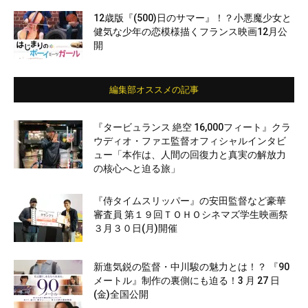
12歳版『(500)日のサマー』！？小悪魔少女と
健気な少年の恋模様描くフランス映画12月公
開
編集部オススメの記事
『タービュランス 絶空 16,000フィート』クラ
ウディオ・ファエ監督オフィシャルインタビ
ュー「本作は、人間の回復力と真実の解放力
の核心へと迫る旅」
『侍タイムスリッパー』の安田監督など豪華
審査員 第１９回ＴＯＨＯシネマズ学生映画祭
３月３０日(月)開催
新進気鋭の監督・中川駿の魅力とは！？ 『90
メートル』制作の裏側にも迫る！3 月 27 日
(金)全国公開