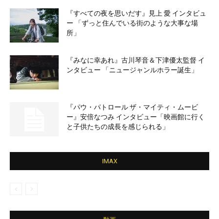
『すべての夜を思いだす』見上 愛 インタビュ
ー 「ずっと住んでいる街のような大事な場
所」
『みなに幸あれ』古川琴音＆下津優太監督 イ
ンタビュー 「ニュージャンルホラー誕生」
『パウ・パトロール ザ・マイティ・ムービ
ー』安倍なつみ インタビュー「映画館に行く
と子供たちの成長を感じられる」
IMAX