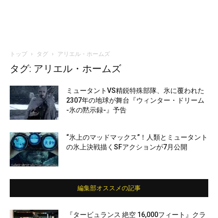
トップ
タグ
アリエル・ホームズ
タグ: アリエル・ホームズ
ミュータントVS精鋭特殊部隊、氷に覆われた
2307年の地球が舞台『ウィンター・ドリーム
-氷の黙示録-』予告
“氷上のマッドマックス”！人類とミュータント
の氷上決戦描くSFアクションが7月公開
編集部オススメの記事
『タービュランス 絶空 16,000フィート』クラ