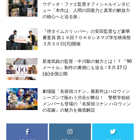
ウディオ・ファエ監督オフィシャルインタビ
ュー「本作は、人間の回復力と真実の解放力
の核心へと迫る旅」
『侍タイムスリッパー』の安田監督など豪華
審査員 第１９回ＴＯＨＯシネマズ学生映画祭
３月３０日(月)開催
新進気鋭の監督・中川駿の魅力とは！？ 『90
メートル』制作の裏側にも迫る！3 月 27 日
(金)全国公開
劇場版「名探偵コナン」最新作はハロウィン
シーズンで賑わう渋谷が舞台！ 警察学校組
メンバーも登場の『名探偵コナン ハロウィン
の花嫁』の魅力を徹底解説