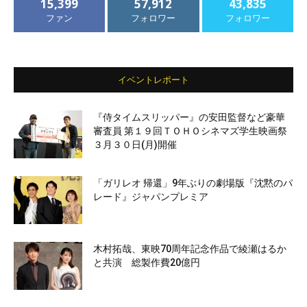
15,399
57,912
43,835
ファン
フォロワー
フォロワー
イベントレポート
『侍タイムスリッパー』の安田監督など豪華
審査員 第１９回ＴＯＨＯシネマズ学生映画祭
３月３０日(月)開催
「ガリレオ 帰還」9年ぶりの劇場版『沈黙のパ
レード』ジャパンプレミア
木村拓哉、東映70周年記念作品で綾瀬はるか
と共演 総製作費20億円