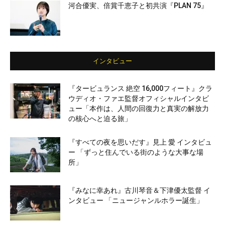
河合優実、倍賞千恵子と初共演『PLAN 75』
インタビュー
『タービュランス 絶空 16,000フィート』クラ
ウディオ・ファエ監督オフィシャルインタビ
ュー「本作は、人間の回復力と真実の解放力
の核心へと迫る旅」
『すべての夜を思いだす』見上 愛 インタビュ
ー 「ずっと住んでいる街のような大事な場
所」
『みなに幸あれ』古川琴音＆下津優太監督 イ
ンタビュー 「ニュージャンルホラー誕生」