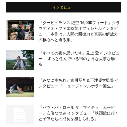
インタビュー
『タービュランス 絶空 16,000フィート』クラ
ウディオ・ファエ監督オフィシャルインタビ
ュー「本作は、人間の回復力と真実の解放力
の核心へと迫る旅」
『すべての夜を思いだす』見上 愛 インタビュ
ー 「ずっと住んでいる街のような大事な場
所」
『みなに幸あれ』古川琴音＆下津優太監督 イ
ンタビュー 「ニュージャンルホラー誕生」
『パウ・パトロール ザ・マイティ・ムービ
ー』安倍なつみ インタビュー「映画館に行く
と子供たちの成長を感じられる」