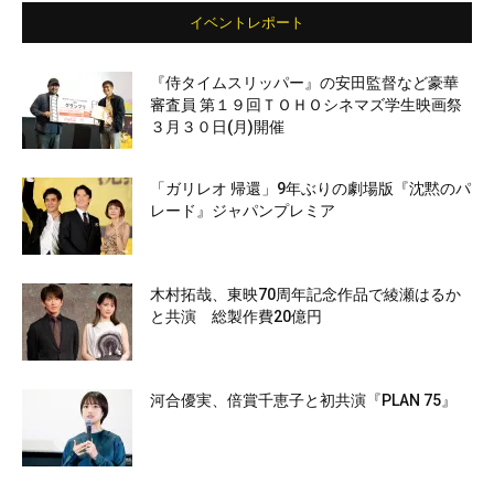
イベントレポート
『侍タイムスリッパー』の安田監督など豪華
審査員 第１９回ＴＯＨＯシネマズ学生映画祭
３月３０日(月)開催
「ガリレオ 帰還」9年ぶりの劇場版『沈黙のパ
レード』ジャパンプレミア
木村拓哉、東映70周年記念作品で綾瀬はるか
と共演 総製作費20億円
河合優実、倍賞千恵子と初共演『PLAN 75』