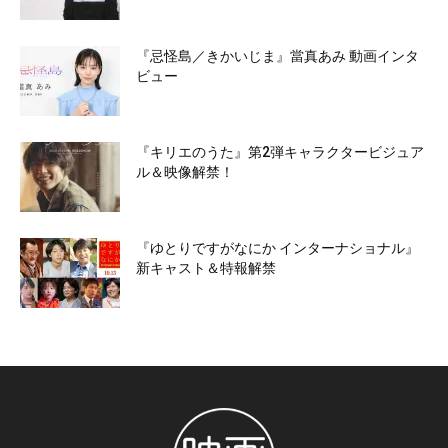
『忌怪島／きかいじま』當真あみ 動画インタ
ビュー
『キリエのうた』第2弾キャラクタービジュア
ル＆映像解禁！
『ゆとりですがなにか インターナショナル』
新キャスト＆特報解禁