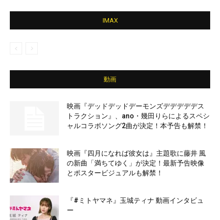
IMAX
動画
映画『デッドデッドデーモンズデデデデデス
トラクション』、ano・幾田りらによるスペシ
ャルコラボソング2曲が決定！本予告も解禁！
映画『四月になれば彼女は』主題歌に藤井 風
の新曲「満ちてゆく」が決定！最新予告映像
とポスタービジュアルも解禁！
『#ミトヤマネ』玉城ティナ 動画インタビュ
ー