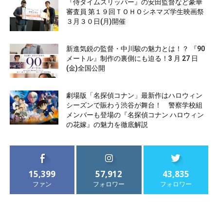
『侍タイムスリッパー』の安田監督など豪華
審査員 第１９回ＴＯＨＯシネマズ学生映画祭
３月３０日(月)開催
新進気鋭の監督・中川駿の魅力とは！？ 『90
メートル』制作の裏側にも迫る！3 月 27 日
(金)全国公開
劇場版「名探偵コナン」最新作はハロウィン
シーズンで賑わう渋谷が舞台！ 警察学校組
メンバーも登場の『名探偵コナン ハロウィン
の花嫁』の魅力を徹底解説
15,399
57,912
43,835
ファン
フォロワー
フォロワー