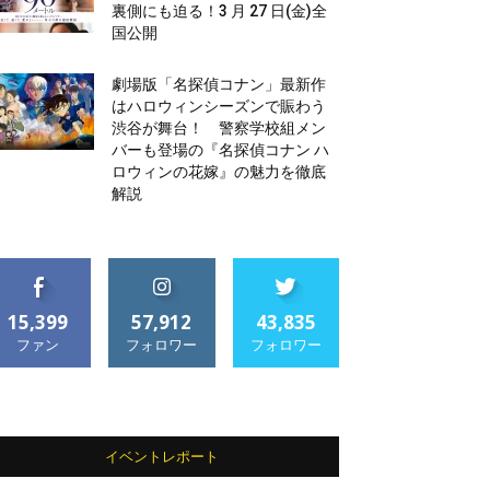
裏側にも迫る！3 月 27 日(金)全
国公開
劇場版「名探偵コナン」最新作
はハロウィンシーズンで賑わう
渋谷が舞台！ 警察学校組メン
バーも登場の『名探偵コナン ハ
ロウィンの花嫁』の魅力を徹底
解説
15,399
57,912
43,835
ファン
フォロワー
フォロワー
イベントレポート