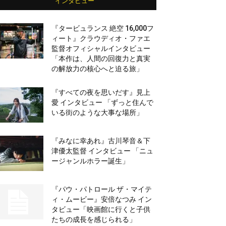
インタビュー
『タービュランス 絶空 16,000フ
ィート』クラウディオ・ファエ
監督オフィシャルインタビュー
「本作は、人間の回復力と真実
の解放力の核心へと迫る旅」
『すべての夜を思いだす』見上
愛 インタビュー 「ずっと住んで
いる街のような大事な場所」
『みなに幸あれ』古川琴音＆下
津優太監督 インタビュー 「ニュ
ージャンルホラー誕生」
『パウ・パトロール ザ・マイテ
ィ・ムービー』安倍なつみ イン
タビュー「映画館に行くと子供
たちの成長を感じられる」