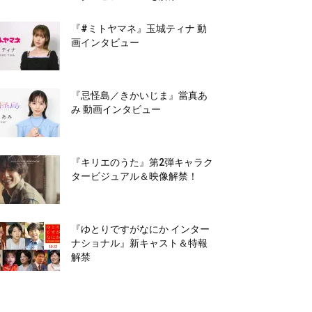
『#ミトヤマネ』玉城ティナ 動
画インタビュー
『忌怪島／きかいじま』當真あ
み 動画インタビュー
『キリエのうた』第2弾キャラク
タービジュアル＆映像解禁！
『ゆとりですがなにか インター
ナショナル』新キャスト＆特報
解禁