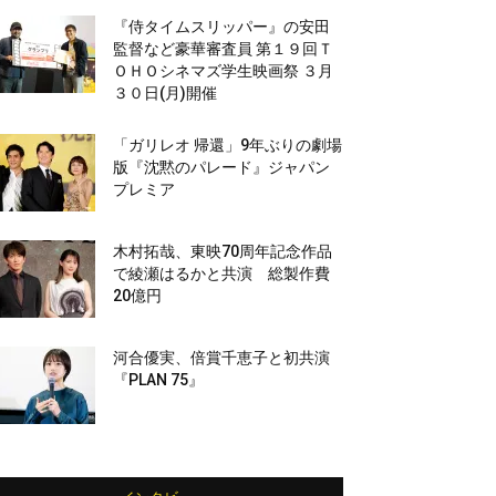
『侍タイムスリッパー』の安田
監督など豪華審査員 第１９回Ｔ
ＯＨＯシネマズ学生映画祭 ３月
３０日(月)開催
「ガリレオ 帰還」9年ぶりの劇場
版『沈黙のパレード』ジャパン
プレミア
木村拓哉、東映70周年記念作品
で綾瀬はるかと共演 総製作費
20億円
河合優実、倍賞千恵子と初共演
『PLAN 75』