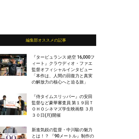
編集部オススメの記事
『タービュランス 絶空 16,000フ
ィート』クラウディオ・ファエ
監督オフィシャルインタビュー
「本作は、人間の回復力と真実
の解放力の核心へと迫る旅」
『侍タイムスリッパー』の安田
監督など豪華審査員 第１９回Ｔ
ＯＨＯシネマズ学生映画祭 ３月
３０日(月)開催
新進気鋭の監督・中川駿の魅力
とは！？ 『90メートル』制作の