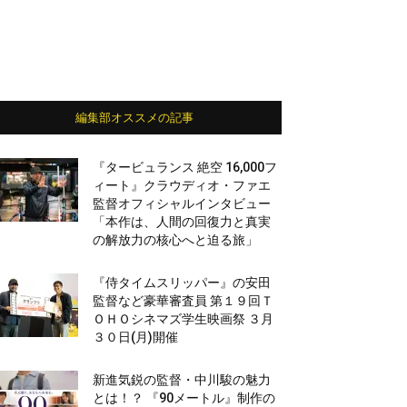
編集部オススメの記事
『タービュランス 絶空 16,000フ
ィート』クラウディオ・ファエ
監督オフィシャルインタビュー
「本作は、人間の回復力と真実
の解放力の核心へと迫る旅」
『侍タイムスリッパー』の安田
監督など豪華審査員 第１９回Ｔ
ＯＨＯシネマズ学生映画祭 ３月
３０日(月)開催
新進気鋭の監督・中川駿の魅力
とは！？ 『90メートル』制作の