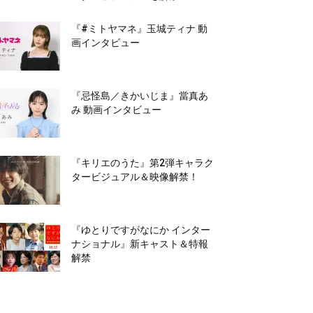
『#ミトヤマネ』玉城ティナ 動
画インタビュー
『忌怪島／きかいじま』當真あ
み 動画インタビュー
『キリエのうた』第2弾キャラク
タービジュアル＆映像解禁！
『ゆとりですがなにか インター
ナショナル』新キャスト＆特報
解禁