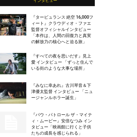
インタビュー
『タービュランス 絶空 16,000フ
ィート』クラウディオ・ファエ
監督オフィシャルインタビュー
「本作は、人間の回復力と真実
の解放力の核心へと迫る旅」
『すべての夜を思いだす』見上
愛 インタビュー 「ずっと住んで
いる街のような大事な場所」
『みなに幸あれ』古川琴音＆下
津優太監督 インタビュー 「ニュ
ージャンルホラー誕生」
『パウ・パトロール ザ・マイテ
ィ・ムービー』安倍なつみ イン
タビュー「映画館に行くと子供
たちの成長を感じられる」