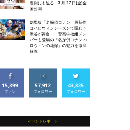
裏側にも迫る！3 月 27 日(金)全
国公開
劇場版「名探偵コナン」最新作
はハロウィンシーズンで賑わう
渋谷が舞台！ 警察学校組メン
バーも登場の『名探偵コナン ハ
ロウィンの花嫁』の魅力を徹底
解説
15,399
57,912
43,835
ファン
フォロワー
フォロワー
イベントレポート