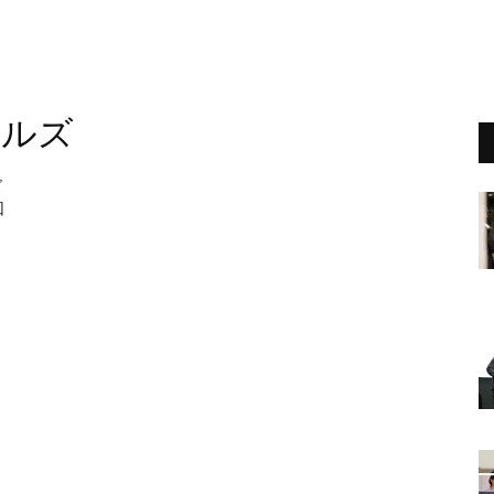
ェルズ
ズ
回