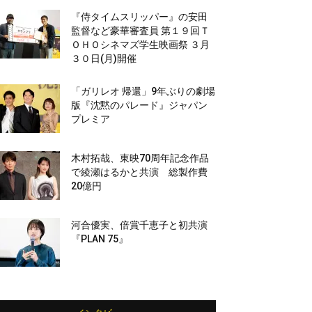
『侍タイムスリッパー』の安田
監督など豪華審査員 第１９回Ｔ
ＯＨＯシネマズ学生映画祭 ３月
３０日(月)開催
「ガリレオ 帰還」9年ぶりの劇場
版『沈黙のパレード』ジャパン
プレミア
木村拓哉、東映70周年記念作品
で綾瀬はるかと共演 総製作費
20億円
河合優実、倍賞千恵子と初共演
『PLAN 75』