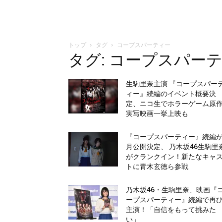
トップ
タグ
コープスパーティー
タグ: コープスパー
生駒里奈主演 『コープスパー
ィー』続編のイベント概要決
定、ニコ生でホラーゲーム原
実写映画一挙上映も
『コープスパーティー』続編が
月公開決定、 乃木坂46生駒里
がクランクイン！新たなキャ
トに青木玄徳ら参戦
乃木坂46・生駒里奈、映画『
ープスパーティー』続編で再
主演！「自信をもって挑みた
い」