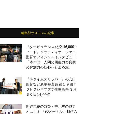
編集部オススメの記事
『タービュランス 絶空 16,000フ
ィート』クラウディオ・ファエ
監督オフィシャルインタビュー
「本作は、人間の回復力と真実
の解放力の核心へと迫る旅」
『侍タイムスリッパー』の安田
監督など豪華審査員 第１９回Ｔ
ＯＨＯシネマズ学生映画祭 ３月
３０日(月)開催
新進気鋭の監督・中川駿の魅力
とは！？ 『90メートル』制作の