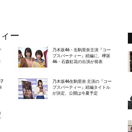
ティー
テ
乃木坂46・生駒里奈主演『コー
プスパーティー』続編に、欅坂
作
46・石森虹花の出演が発表
7
乃木坂46生駒里奈 主演の『コー
奈
プスパーティー』続編タイトル
ス
が決定、公開は今夏予定
コ
び