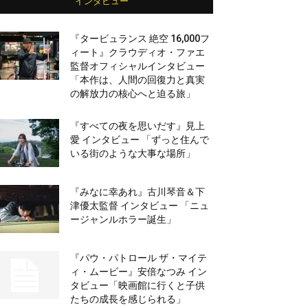
インタビュー
『タービュランス 絶空 16,000フ
ィート』クラウディオ・ファエ
監督オフィシャルインタビュー
「本作は、人間の回復力と真実
の解放力の核心へと迫る旅」
『すべての夜を思いだす』見上
愛 インタビュー 「ずっと住んで
いる街のような大事な場所」
『みなに幸あれ』古川琴音＆下
津優太監督 インタビュー 「ニュ
ージャンルホラー誕生」
『パウ・パトロール ザ・マイテ
ィ・ムービー』安倍なつみ イン
タビュー「映画館に行くと子供
たちの成長を感じられる」