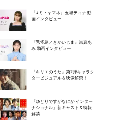
『#ミトヤマネ』玉城ティナ 動
画インタビュー
『忌怪島／きかいじま』當真あ
み 動画インタビュー
『キリエのうた』第2弾キャラク
タービジュアル＆映像解禁！
『ゆとりですがなにか インター
ナショナル』新キャスト＆特報
解禁