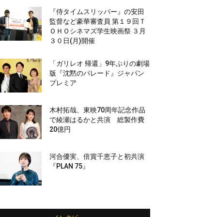
『侍タイムスリッパー』の安田
監督など豪華審査員 第１９回Ｔ
ＯＨＯシネマズ学生映画祭 ３月
３０日(月)開催
「ガリレオ 帰還」9年ぶりの劇場
版『沈黙のパレード』ジャパン
プレミア
木村拓哉、東映70周年記念作品
で綾瀬はるかと共演 総製作費
20億円
河合優実、倍賞千恵子と初共演
『PLAN 75』