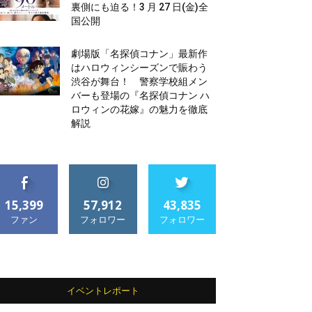
裏側にも迫る！3 月 27 日(金)全
国公開
劇場版「名探偵コナン」最新作
はハロウィンシーズンで賑わう
渋谷が舞台！ 警察学校組メン
バーも登場の『名探偵コナン ハ
ロウィンの花嫁』の魅力を徹底
解説
15,399
57,912
43,835
ファン
フォロワー
フォロワー
イベントレポート