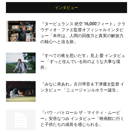
インタビュー
『タービュランス 絶空 16,000フィート』クラ
ウディオ・ファエ監督オフィシャルインタビ
ュー「本作は、人間の回復力と真実の解放力
の核心へと迫る旅」
『すべての夜を思いだす』見上 愛 インタビュ
ー 「ずっと住んでいる街のような大事な場
所」
『みなに幸あれ』古川琴音＆下津優太監督 イ
ンタビュー 「ニュージャンルホラー誕生」
『パウ・パトロール ザ・マイティ・ムービ
ー』安倍なつみ インタビュー「映画館に行く
と子供たちの成長を感じられる」