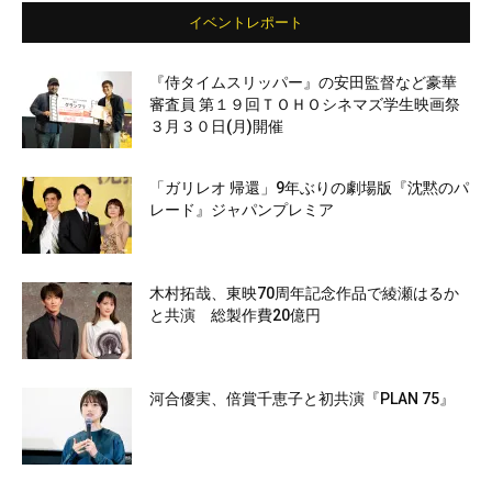
イベントレポート
『侍タイムスリッパー』の安田監督など豪華
審査員 第１９回ＴＯＨＯシネマズ学生映画祭
３月３０日(月)開催
「ガリレオ 帰還」9年ぶりの劇場版『沈黙のパ
レード』ジャパンプレミア
木村拓哉、東映70周年記念作品で綾瀬はるか
と共演 総製作費20億円
河合優実、倍賞千恵子と初共演『PLAN 75』