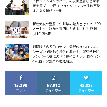
『侍タイムスリッパー』の安田監督など豪華
審査員 第１９回ＴＯＨＯシネマズ学生映画祭
３月３０日(月)開催
新進気鋭の監督・中川駿の魅力とは！？ 『90
メートル』制作の裏側にも迫る！3 月 27 日
(金)全国公開
劇場版「名探偵コナン」最新作はハロウィン
シーズンで賑わう渋谷が舞台！ 警察学校組
メンバーも登場の『名探偵コナン ハロウィン
の花嫁』の魅力を徹底解説
15,399
57,912
43,835
ファン
フォロワー
フォロワー