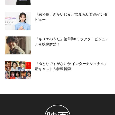
『忌怪島／きかいじま』當真あみ 動画インタ
ビュー
『キリエのうた』第2弾キャラクタービジュア
ル＆映像解禁！
『ゆとりですがなにか インターナショナル』
新キャスト＆特報解禁