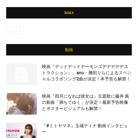
IMAX
動画
映画『デッドデッドデーモンズデデデデデス
トラクション』、ano・幾田りらによるスペシ
ャルコラボソング2曲が決定！本予告も解禁！
映画『四月になれば彼女は』主題歌に藤井 風
の新曲「満ちてゆく」が決定！最新予告映像
とポスタービジュアルも解禁！
『#ミトヤマネ』玉城ティナ 動画インタビュ
ー