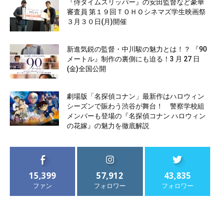
『侍タイムスリッパー』の安田監督など豪華
審査員 第１９回ＴＯＨＯシネマズ学生映画祭
３月３０日(月)開催
新進気鋭の監督・中川駿の魅力とは！？ 『90
メートル』制作の裏側にも迫る！3 月 27 日
(金)全国公開
劇場版「名探偵コナン」最新作はハロウィン
シーズンで賑わう渋谷が舞台！ 警察学校組
メンバーも登場の『名探偵コナン ハロウィン
の花嫁』の魅力を徹底解説
15,399
57,912
43,835
ファン
フォロワー
フォロワー