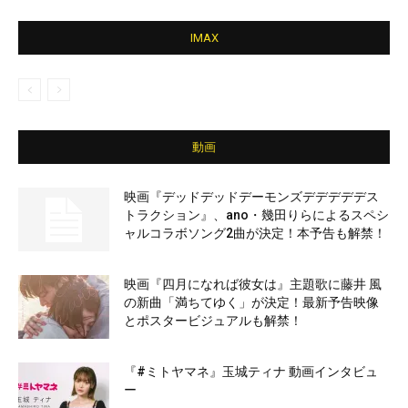
IMAX
動画
映画『デッドデッドデーモンズデデデデデス
トラクション』、ano・幾田りらによるスペシ
ャルコラボソング2曲が決定！本予告も解禁！
映画『四月になれば彼女は』主題歌に藤井 風
の新曲「満ちてゆく」が決定！最新予告映像
とポスタービジュアルも解禁！
『#ミトヤマネ』玉城ティナ 動画インタビュ
ー