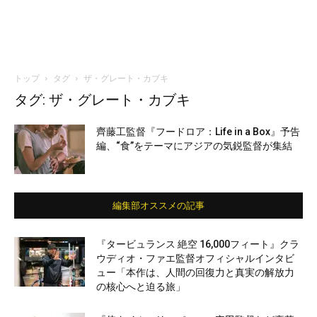
トップ
タグ
ザ・グレート・カブキ
タグ: ザ・グレート・カブキ
齊藤工監督『フードロア：Life in a Box』予告
編、“食”をテーマにアジアの気鋭監督が集結
編集部オススメの記事
『タービュランス 絶空 16,000フィート』クラ
ウディオ・ファエ監督オフィシャルインタビ
ュー「本作は、人間の回復力と真実の解放力
の核心へと迫る旅」