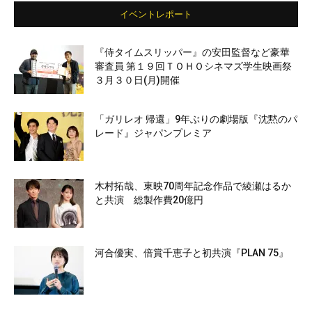
イベントレポート
『侍タイムスリッパー』の安田監督など豪華
審査員 第１９回ＴＯＨＯシネマズ学生映画祭
３月３０日(月)開催
「ガリレオ 帰還」9年ぶりの劇場版『沈黙のパ
レード』ジャパンプレミア
木村拓哉、東映70周年記念作品で綾瀬はるか
と共演 総製作費20億円
河合優実、倍賞千恵子と初共演『PLAN 75』