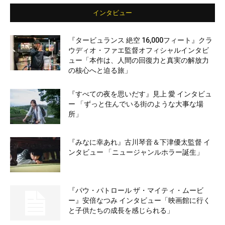
インタビュー
『タービュランス 絶空 16,000フィート』クラ
ウディオ・ファエ監督オフィシャルインタビ
ュー「本作は、人間の回復力と真実の解放力
の核心へと迫る旅」
『すべての夜を思いだす』見上 愛 インタビュ
ー 「ずっと住んでいる街のような大事な場
所」
『みなに幸あれ』古川琴音＆下津優太監督 イ
ンタビュー 「ニュージャンルホラー誕生」
『パウ・パトロール ザ・マイティ・ムービ
ー』安倍なつみ インタビュー「映画館に行く
と子供たちの成長を感じられる」