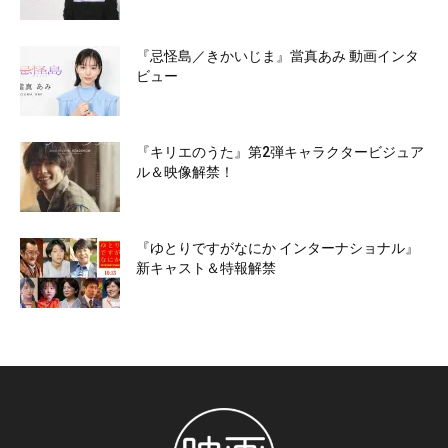
『忌怪島／きかいじま』當真あみ 動画インタ
ビュー
『キリエのうた』第2弾キャラクタービジュア
ル＆映像解禁！
『ゆとりですがなにか インターナショナル』
新キャスト＆特報解禁