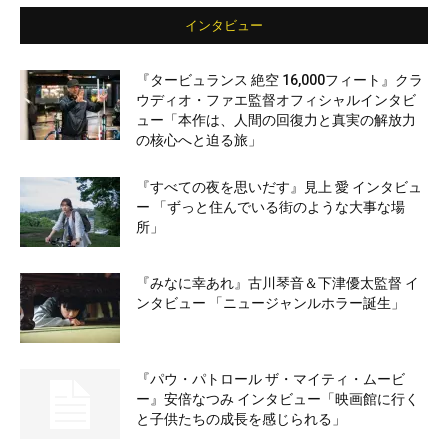
インタビュー
『タービュランス 絶空 16,000フィート』クラ
ウディオ・ファエ監督オフィシャルインタビ
ュー「本作は、人間の回復力と真実の解放力
の核心へと迫る旅」
『すべての夜を思いだす』見上 愛 インタビュ
ー 「ずっと住んでいる街のような大事な場
所」
『みなに幸あれ』古川琴音＆下津優太監督 イ
ンタビュー 「ニュージャンルホラー誕生」
『パウ・パトロール ザ・マイティ・ムービ
ー』安倍なつみ インタビュー「映画館に行く
と子供たちの成長を感じられる」