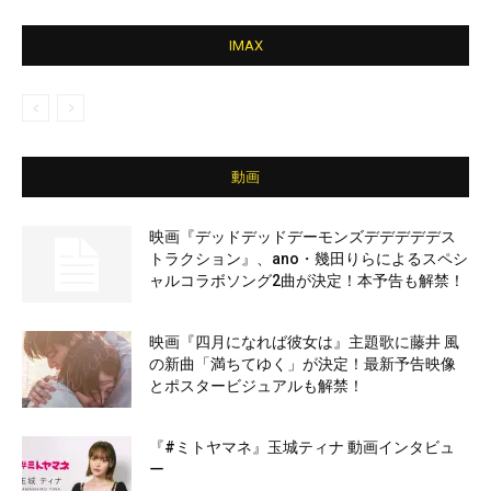
IMAX
動画
映画『デッドデッドデーモンズデデデデデス
トラクション』、ano・幾田りらによるスペシ
ャルコラボソング2曲が決定！本予告も解禁！
映画『四月になれば彼女は』主題歌に藤井 風
の新曲「満ちてゆく」が決定！最新予告映像
とポスタービジュアルも解禁！
『#ミトヤマネ』玉城ティナ 動画インタビュ
ー