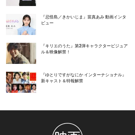
『忌怪島／きかいじま』當真あみ 動画インタ
ビュー
『キリエのうた』第2弾キャラクタービジュア
ル＆映像解禁！
『ゆとりですがなにか インターナショナル』
新キャスト＆特報解禁