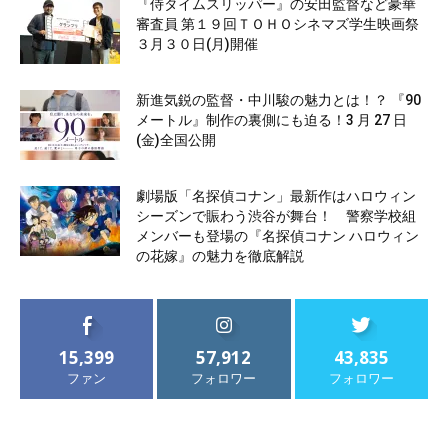
『侍タイムスリッパー』の安田監督など豪華
審査員 第１９回ＴＯＨＯシネマズ学生映画祭
３月３０日(月)開催
新進気鋭の監督・中川駿の魅力とは！？ 『90
メートル』制作の裏側にも迫る！3 月 27 日
(金)全国公開
劇場版「名探偵コナン」最新作はハロウィン
シーズンで賑わう渋谷が舞台！ 警察学校組
メンバーも登場の『名探偵コナン ハロウィン
の花嫁』の魅力を徹底解説
15,399
57,912
43,835
ファン
フォロワー
フォロワー