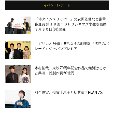
イベントレポート
『侍タイムスリッパー』の安田監督など豪華
審査員 第１９回ＴＯＨＯシネマズ学生映画祭
３月３０日(月)開催
「ガリレオ 帰還」9年ぶりの劇場版『沈黙のパ
レード』ジャパンプレミア
木村拓哉、東映70周年記念作品で綾瀬はるか
と共演 総製作費20億円
河合優実、倍賞千恵子と初共演『PLAN 75』