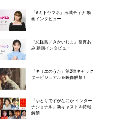
『#ミトヤマネ』玉城ティナ 動
画インタビュー
『忌怪島／きかいじま』當真あ
み 動画インタビュー
『キリエのうた』第2弾キャラク
タービジュアル＆映像解禁！
『ゆとりですがなにか インター
ナショナル』新キャスト＆特報
解禁