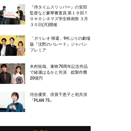
『侍タイムスリッパー』の安田
監督など豪華審査員 第１９回Ｔ
ＯＨＯシネマズ学生映画祭 ３月
３０日(月)開催
「ガリレオ 帰還」9年ぶりの劇場
版『沈黙のパレード』ジャパン
プレミア
木村拓哉、東映70周年記念作品
で綾瀬はるかと共演 総製作費
20億円
河合優実、倍賞千恵子と初共演
『PLAN 75』