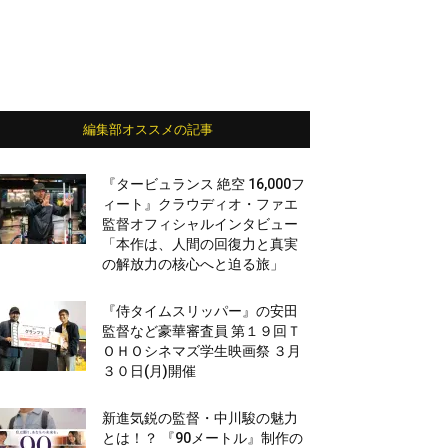
編集部オススメの記事
『タービュランス 絶空 16,000フ
ィート』クラウディオ・ファエ
監督オフィシャルインタビュー
「本作は、人間の回復力と真実
の解放力の核心へと迫る旅」
『侍タイムスリッパー』の安田
監督など豪華審査員 第１９回Ｔ
ＯＨＯシネマズ学生映画祭 ３月
３０日(月)開催
新進気鋭の監督・中川駿の魅力
とは！？ 『90メートル』制作の