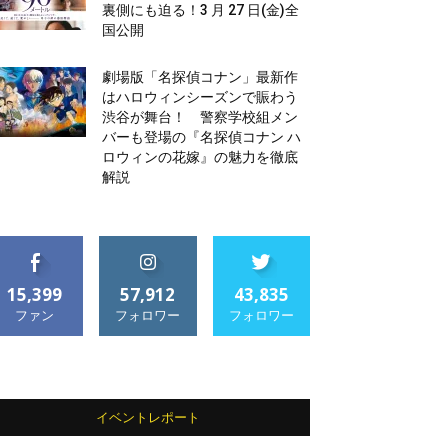
裏側にも迫る！3 月 27 日(金)全
国公開
劇場版「名探偵コナン」最新作
はハロウィンシーズンで賑わう
渋谷が舞台！ 警察学校組メン
バーも登場の『名探偵コナン ハ
ロウィンの花嫁』の魅力を徹底
解説
15,399
57,912
43,835
ファン
フォロワー
フォロワー
イベントレポート