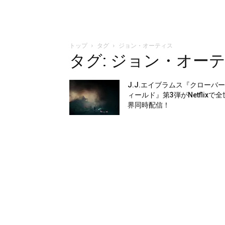
トップ
タグ
ジョン・オーティス
タグ: ジョン・オー
J.J.エイブラムス『クローバ
ィールド』第3弾がNetflixで全
界同時配信！