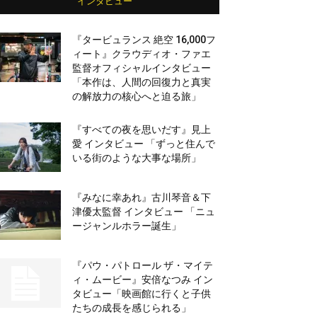
インタビュー
『タービュランス 絶空 16,000フ
ィート』クラウディオ・ファエ
監督オフィシャルインタビュー
「本作は、人間の回復力と真実
の解放力の核心へと迫る旅」
『すべての夜を思いだす』見上
愛 インタビュー 「ずっと住んで
いる街のような大事な場所」
『みなに幸あれ』古川琴音＆下
津優太監督 インタビュー 「ニュ
ージャンルホラー誕生」
『パウ・パトロール ザ・マイテ
ィ・ムービー』安倍なつみ イン
タビュー「映画館に行くと子供
たちの成長を感じられる」