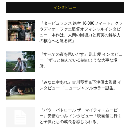
インタビュー
『タービュランス 絶空 16,000フィート』クラ
ウディオ・ファエ監督オフィシャルインタビ
ュー「本作は、人間の回復力と真実の解放力
の核心へと迫る旅」
『すべての夜を思いだす』見上 愛 インタビュ
ー 「ずっと住んでいる街のような大事な場
所」
『みなに幸あれ』古川琴音＆下津優太監督 イ
ンタビュー 「ニュージャンルホラー誕生」
『パウ・パトロール ザ・マイティ・ムービ
ー』安倍なつみ インタビュー「映画館に行く
と子供たちの成長を感じられる」