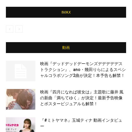
IMAX
動画
映画『デッドデッドデーモンズデデデデデス
トラクション』、ano・幾田りらによるスペシ
ャルコラボソング2曲が決定！本予告も解禁！
映画『四月になれば彼女は』主題歌に藤井 風
の新曲「満ちてゆく」が決定！最新予告映像
とポスタービジュアルも解禁！
『#ミトヤマネ』玉城ティナ 動画インタビュ
ー