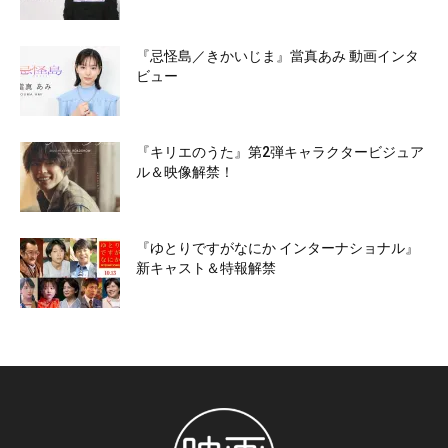
『忌怪島／きかいじま』當真あみ 動画インタ
ビュー
『キリエのうた』第2弾キャラクタービジュア
ル＆映像解禁！
『ゆとりですがなにか インターナショナル』
新キャスト＆特報解禁