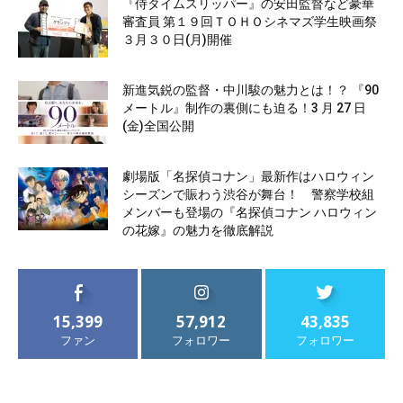
『侍タイムスリッパー』の安田監督など豪華
審査員 第１９回ＴＯＨＯシネマズ学生映画祭
３月３０日(月)開催
新進気鋭の監督・中川駿の魅力とは！？ 『90
メートル』制作の裏側にも迫る！3 月 27 日
(金)全国公開
劇場版「名探偵コナン」最新作はハロウィン
シーズンで賑わう渋谷が舞台！ 警察学校組
メンバーも登場の『名探偵コナン ハロウィン
の花嫁』の魅力を徹底解説
15,399
57,912
43,835
ファン
フォロワー
フォロワー