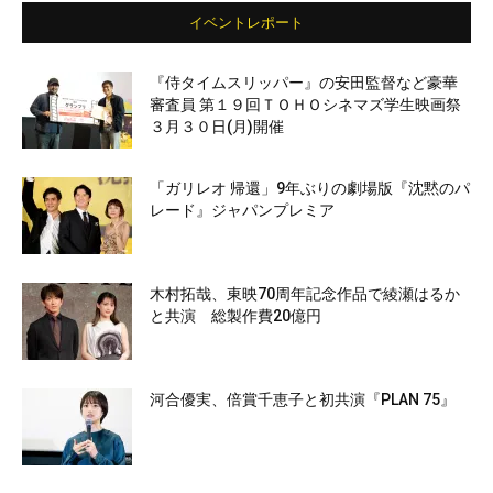
イベントレポート
『侍タイムスリッパー』の安田監督など豪華
審査員 第１９回ＴＯＨＯシネマズ学生映画祭
３月３０日(月)開催
「ガリレオ 帰還」9年ぶりの劇場版『沈黙のパ
レード』ジャパンプレミア
木村拓哉、東映70周年記念作品で綾瀬はるか
と共演 総製作費20億円
河合優実、倍賞千恵子と初共演『PLAN 75』