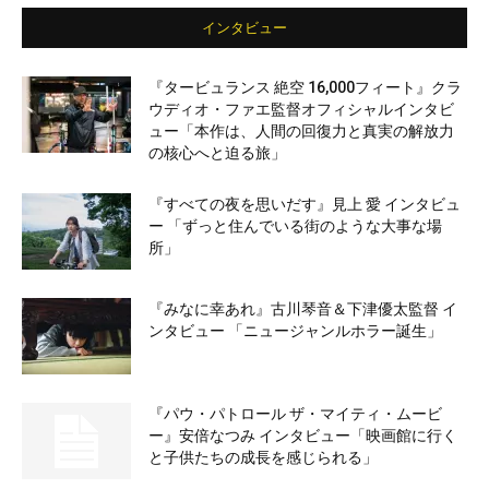
インタビュー
『タービュランス 絶空 16,000フィート』クラ
ウディオ・ファエ監督オフィシャルインタビ
ュー「本作は、人間の回復力と真実の解放力
の核心へと迫る旅」
『すべての夜を思いだす』見上 愛 インタビュ
ー 「ずっと住んでいる街のような大事な場
所」
『みなに幸あれ』古川琴音＆下津優太監督 イ
ンタビュー 「ニュージャンルホラー誕生」
『パウ・パトロール ザ・マイティ・ムービ
ー』安倍なつみ インタビュー「映画館に行く
と子供たちの成長を感じられる」