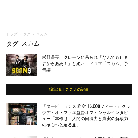
トップ
タグ
スカム
タグ: スカム
杉野遥亮、クレーンに吊られ「なんでもしま
すからああ！」と絶叫 ドラマ「スカム」予
告編
編集部オススメの記事
『タービュランス 絶空 16,000フィート』クラ
ウディオ・ファエ監督オフィシャルインタビ
ュー「本作は、人間の回復力と真実の解放力
の核心へと迫る旅」