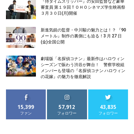
『侍タイムスリッパー』の安田監督など豪華
審査員 第１９回ＴＯＨＯシネマズ学生映画祭
３月３０日(月)開催
新進気鋭の監督・中川駿の魅力とは！？ 『90
メートル』制作の裏側にも迫る！3 月 27 日
(金)全国公開
劇場版「名探偵コナン」最新作はハロウィン
シーズンで賑わう渋谷が舞台！ 警察学校組
メンバーも登場の『名探偵コナン ハロウィン
の花嫁』の魅力を徹底解説
15,399
57,912
43,835
ファン
フォロワー
フォロワー