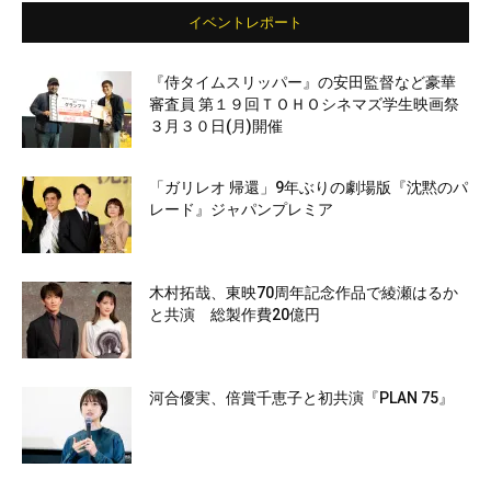
イベントレポート
『侍タイムスリッパー』の安田監督など豪華
審査員 第１９回ＴＯＨＯシネマズ学生映画祭
３月３０日(月)開催
「ガリレオ 帰還」9年ぶりの劇場版『沈黙のパ
レード』ジャパンプレミア
木村拓哉、東映70周年記念作品で綾瀬はるか
と共演 総製作費20億円
河合優実、倍賞千恵子と初共演『PLAN 75』