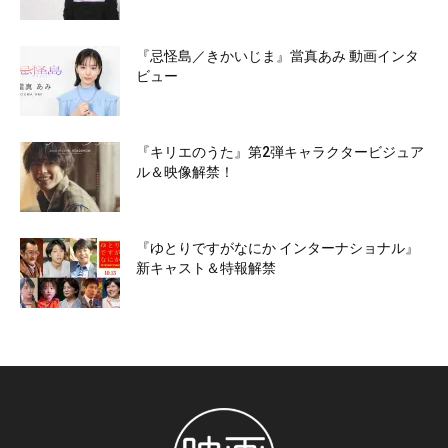
『忌怪島／きかいじま』當真あみ 動画インタ
ビュー
『キリエのうた』第2弾キャラクタービジュア
ル＆映像解禁！
『ゆとりですがなにか インターナショナル』
新キャスト＆特報解禁