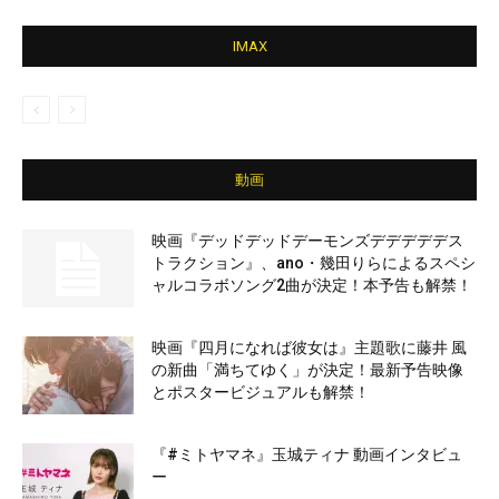
IMAX
動画
映画『デッドデッドデーモンズデデデデデス
トラクション』、ano・幾田りらによるスペシ
ャルコラボソング2曲が決定！本予告も解禁！
映画『四月になれば彼女は』主題歌に藤井 風
の新曲「満ちてゆく」が決定！最新予告映像
とポスタービジュアルも解禁！
『#ミトヤマネ』玉城ティナ 動画インタビュ
ー