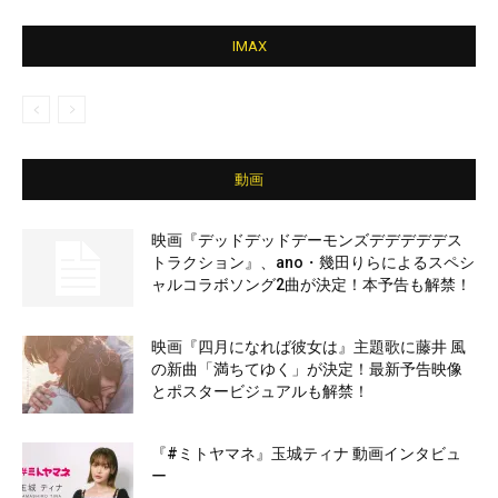
IMAX
動画
映画『デッドデッドデーモンズデデデデデス
トラクション』、ano・幾田りらによるスペシ
ャルコラボソング2曲が決定！本予告も解禁！
映画『四月になれば彼女は』主題歌に藤井 風
の新曲「満ちてゆく」が決定！最新予告映像
とポスタービジュアルも解禁！
『#ミトヤマネ』玉城ティナ 動画インタビュ
ー