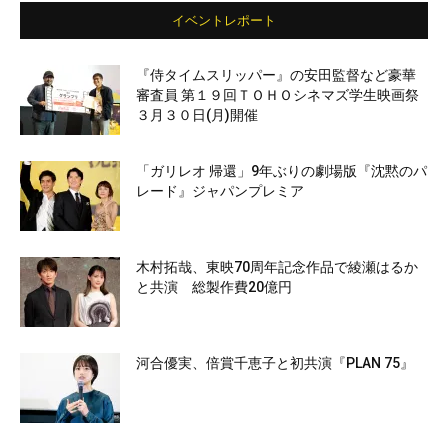
イベントレポート
『侍タイムスリッパー』の安田監督など豪華
審査員 第１９回ＴＯＨＯシネマズ学生映画祭
３月３０日(月)開催
「ガリレオ 帰還」9年ぶりの劇場版『沈黙のパ
レード』ジャパンプレミア
木村拓哉、東映70周年記念作品で綾瀬はるか
と共演 総製作費20億円
河合優実、倍賞千恵子と初共演『PLAN 75』