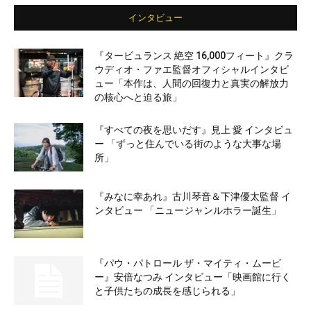
インタビュー
『タービュランス 絶空 16,000フィート』クラ
ウディオ・ファエ監督オフィシャルインタビ
ュー「本作は、人間の回復力と真実の解放力
の核心へと迫る旅」
『すべての夜を思いだす』見上 愛 インタビュ
ー 「ずっと住んでいる街のような大事な場
所」
『みなに幸あれ』古川琴音＆下津優太監督 イ
ンタビュー 「ニュージャンルホラー誕生」
『パウ・パトロール ザ・マイティ・ムービ
ー』安倍なつみ インタビュー「映画館に行く
と子供たちの成長を感じられる」