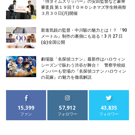
『侍タイムスリッパー』の安田監督など豪華
審査員 第１９回ＴＯＨＯシネマズ学生映画祭
３月３０日(月)開催
新進気鋭の監督・中川駿の魅力とは！？ 『90
メートル』制作の裏側にも迫る！3 月 27 日
(金)全国公開
劇場版「名探偵コナン」最新作はハロウィン
シーズンで賑わう渋谷が舞台！ 警察学校組
メンバーも登場の『名探偵コナン ハロウィン
の花嫁』の魅力を徹底解説
15,399
57,912
43,835
ファン
フォロワー
フォロワー