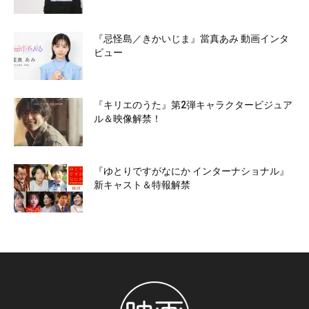
『忌怪島／きかいじま』當真あみ 動画インタ
ビュー
『キリエのうた』第2弾キャラクタービジュア
ル＆映像解禁！
『ゆとりですがなにか インターナショナル』
新キャスト＆特報解禁