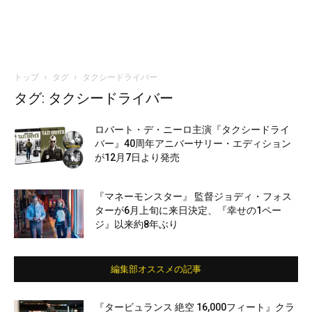
トップ
タグ
タクシードライバー
タグ: タクシードライバー
ロバート・デ・ニーロ主演『タクシードライ
バー』40周年アニバーサリー・エディション
が12月7日より発売
『マネーモンスター』 監督ジョディ・フォス
ターが6月上旬に来日決定、『幸せの1ペー
ジ』以来約8年ぶり
編集部オススメの記事
『タービュランス 絶空 16,000フィート』クラ