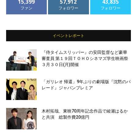
15,399
57,912
43,835
ファン
フォロワー
フォロワー
イベントレポート
『侍タイムスリッパー』の安田監督など豪華
審査員 第１９回ＴＯＨＯシネマズ学生映画祭
３月３０日(月)開催
「ガリレオ 帰還」9年ぶりの劇場版『沈黙のパ
レード』ジャパンプレミア
木村拓哉、東映70周年記念作品で綾瀬はるか
と共演 総製作費20億円