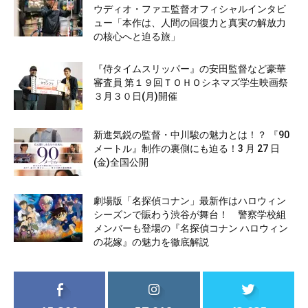
ウディオ・ファエ監督オフィシャルインタビ
ュー「本作は、人間の回復力と真実の解放力
の核心へと迫る旅」
『侍タイムスリッパー』の安田監督など豪華
審査員 第１９回ＴＯＨＯシネマズ学生映画祭
３月３０日(月)開催
新進気鋭の監督・中川駿の魅力とは！？ 『90
メートル』制作の裏側にも迫る！3 月 27 日
(金)全国公開
劇場版「名探偵コナン」最新作はハロウィン
シーズンで賑わう渋谷が舞台！ 警察学校組
メンバーも登場の『名探偵コナン ハロウィン
の花嫁』の魅力を徹底解説