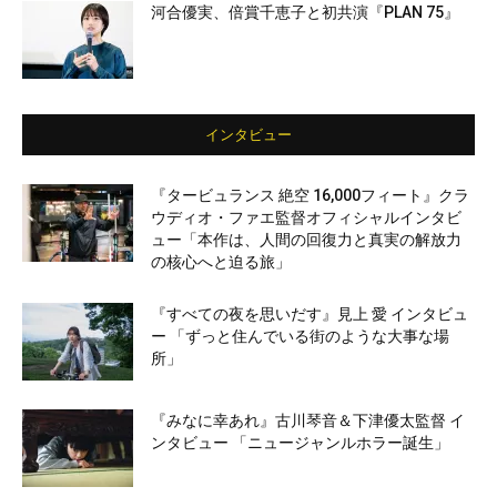
河合優実、倍賞千恵子と初共演『PLAN 75』
インタビュー
『タービュランス 絶空 16,000フィート』クラ
ウディオ・ファエ監督オフィシャルインタビ
ュー「本作は、人間の回復力と真実の解放力
の核心へと迫る旅」
『すべての夜を思いだす』見上 愛 インタビュ
ー 「ずっと住んでいる街のような大事な場
所」
『みなに幸あれ』古川琴音＆下津優太監督 イ
ンタビュー 「ニュージャンルホラー誕生」