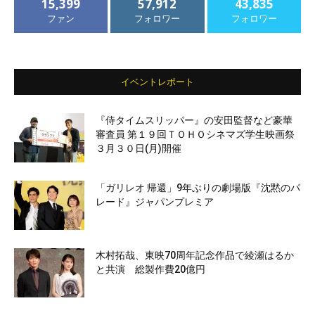
15,399
57,912
43,835
ファン
フォロワー
フォロワー
イベントレポート
『侍タイムスリッパー』の安田監督など豪華
審査員 第１９回ＴＯＨＯシネマズ学生映画祭
３月３０日(月)開催
「ガリレオ 帰還」9年ぶりの劇場版『沈黙のパ
レード』ジャパンプレミア
木村拓哉、東映70周年記念作品で綾瀬はるか
と共演 総製作費20億円