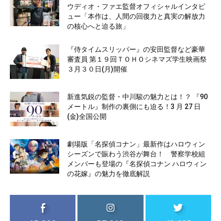
ウディオ・ファエ監督オフィシャルインタビ
ュー「本作は、人間の回復力と真実の解放力
の核心へと迫る旅」
『侍タイムスリッパー』の安田監督など豪華
審査員 第１９回ＴＯＨＯシネマズ学生映画祭
３月３０日(月)開催
新進気鋭の監督・中川駿の魅力とは！？ 『90
メートル』制作の裏側にも迫る！3 月 27 日
(金)全国公開
劇場版「名探偵コナン」最新作はハロウィン
シーズンで賑わう渋谷が舞台！ 警察学校組
メンバーも登場の『名探偵コナン ハロウィン
の花嫁』の魅力を徹底解説