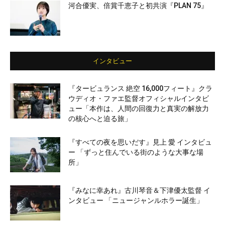
河合優実、倍賞千恵子と初共演『PLAN 75』
インタビュー
『タービュランス 絶空 16,000フィート』クラ
ウディオ・ファエ監督オフィシャルインタビ
ュー「本作は、人間の回復力と真実の解放力
の核心へと迫る旅」
『すべての夜を思いだす』見上 愛 インタビュ
ー 「ずっと住んでいる街のような大事な場
所」
『みなに幸あれ』古川琴音＆下津優太監督 イ
ンタビュー 「ニュージャンルホラー誕生」