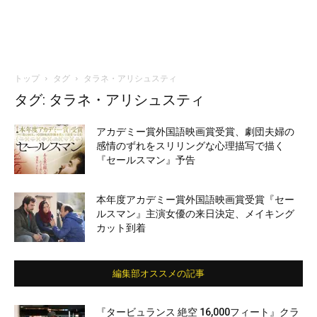
トップ
タグ
タラネ・アリシュスティ
タグ: タラネ・アリシュスティ
アカデミー賞外国語映画賞受賞、劇団夫婦の
感情のずれをスリリングな心理描写で描く
『セールスマン』予告
本年度アカデミー賞外国語映画賞受賞『セー
ルスマン』主演女優の来日決定、メイキング
カット到着
編集部オススメの記事
『タービュランス 絶空 16,000フィート』クラ