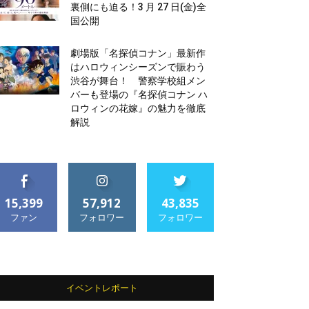
裏側にも迫る！3 月 27 日(金)全
国公開
劇場版「名探偵コナン」最新作
はハロウィンシーズンで賑わう
渋谷が舞台！ 警察学校組メン
バーも登場の『名探偵コナン ハ
ロウィンの花嫁』の魅力を徹底
解説
15,399
57,912
43,835
ファン
フォロワー
フォロワー
イベントレポート