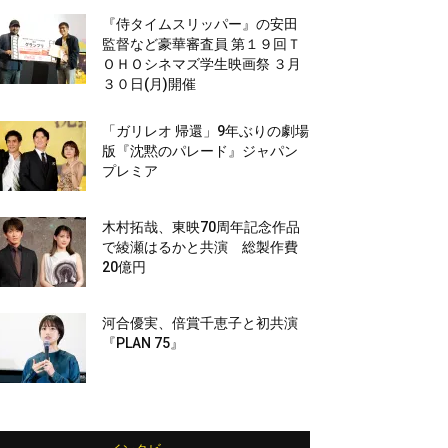
『侍タイムスリッパー』の安田
監督など豪華審査員 第１９回Ｔ
ＯＨＯシネマズ学生映画祭 ３月
３０日(月)開催
「ガリレオ 帰還」9年ぶりの劇場
版『沈黙のパレード』ジャパン
プレミア
木村拓哉、東映70周年記念作品
で綾瀬はるかと共演 総製作費
20億円
河合優実、倍賞千恵子と初共演
『PLAN 75』