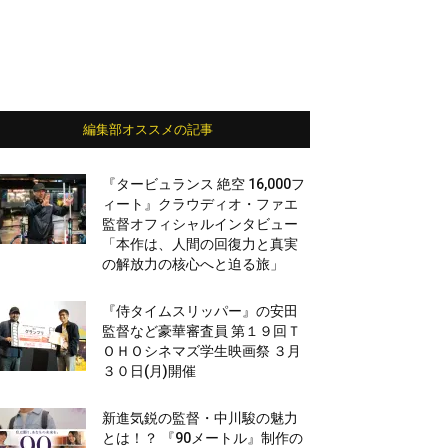
編集部オススメの記事
『タービュランス 絶空 16,000フ
ィート』クラウディオ・ファエ
監督オフィシャルインタビュー
「本作は、人間の回復力と真実
の解放力の核心へと迫る旅」
『侍タイムスリッパー』の安田
監督など豪華審査員 第１９回Ｔ
ＯＨＯシネマズ学生映画祭 ３月
３０日(月)開催
新進気鋭の監督・中川駿の魅力
とは！？ 『90メートル』制作の