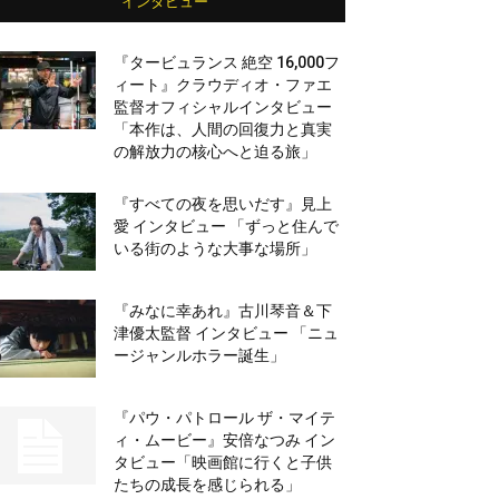
インタビュー
『タービュランス 絶空 16,000フ
ィート』クラウディオ・ファエ
監督オフィシャルインタビュー
「本作は、人間の回復力と真実
の解放力の核心へと迫る旅」
『すべての夜を思いだす』見上
愛 インタビュー 「ずっと住んで
いる街のような大事な場所」
『みなに幸あれ』古川琴音＆下
津優太監督 インタビュー 「ニュ
ージャンルホラー誕生」
『パウ・パトロール ザ・マイテ
ィ・ムービー』安倍なつみ イン
タビュー「映画館に行くと子供
たちの成長を感じられる」