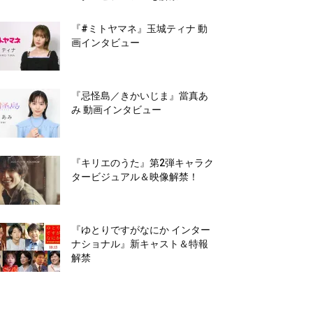
『#ミトヤマネ』玉城ティナ 動
画インタビュー
『忌怪島／きかいじま』當真あ
み 動画インタビュー
『キリエのうた』第2弾キャラク
タービジュアル＆映像解禁！
『ゆとりですがなにか インター
ナショナル』新キャスト＆特報
解禁