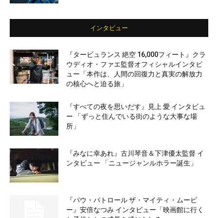
インタビュー
『タービュランス 絶空 16,000フィート』クラ
ウディオ・ファエ監督オフィシャルインタビ
ュー「本作は、人間の回復力と真実の解放力
の核心へと迫る旅」
『すべての夜を思いだす』見上 愛 インタビュ
ー 「ずっと住んでいる街のような大事な場
所」
『みなに幸あれ』古川琴音＆下津優太監督 イ
ンタビュー 「ニュージャンルホラー誕生」
『パウ・パトロール ザ・マイティ・ムービ
ー』安倍なつみ インタビュー「映画館に行く