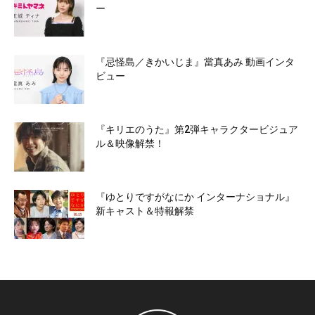
ー
『忌怪島／きかいじま』當真あみ 動画インタ
ビュー
『キリエのうた』第2弾キャラクタービジュア
ル＆映像解禁！
『ゆとりですがなにか インターナショナル』
新キャスト＆特報解禁