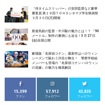
『侍タイムスリッパー』の安田監督など豪華
審査員 第１９回ＴＯＨＯシネマズ学生映画祭
３月３０日(月)開催
新進気鋭の監督・中川駿の魅力とは！？ 『90
メートル』制作の裏側にも迫る！3 月 27 日
(金)全国公開
劇場版「名探偵コナン」最新作はハロウィン
シーズンで賑わう渋谷が舞台！ 警察学校組
メンバーも登場の『名探偵コナン ハロウィン
の花嫁』の魅力を徹底解説
15,399
57,912
43,835
ファン
フォロワー
フォロワー