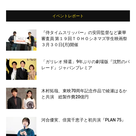
イベントレポート
『侍タイムスリッパー』の安田監督など豪華
審査員 第１９回ＴＯＨＯシネマズ学生映画祭
３月３０日(月)開催
「ガリレオ 帰還」9年ぶりの劇場版『沈黙のパ
レード』ジャパンプレミア
木村拓哉、東映70周年記念作品で綾瀬はるか
と共演 総製作費20億円
河合優実、倍賞千恵子と初共演『PLAN 75』