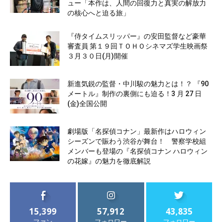
ュー「本作は、人間の回復力と真実の解放力
の核心へと迫る旅」
『侍タイムスリッパー』の安田監督など豪華
審査員 第１９回ＴＯＨＯシネマズ学生映画祭
３月３０日(月)開催
新進気鋭の監督・中川駿の魅力とは！？ 『90
メートル』制作の裏側にも迫る！3 月 27 日
(金)全国公開
劇場版「名探偵コナン」最新作はハロウィン
シーズンで賑わう渋谷が舞台！ 警察学校組
メンバーも登場の『名探偵コナン ハロウィン
の花嫁』の魅力を徹底解説
15,399
57,912
43,835
ファン
フォロワー
フォロワー