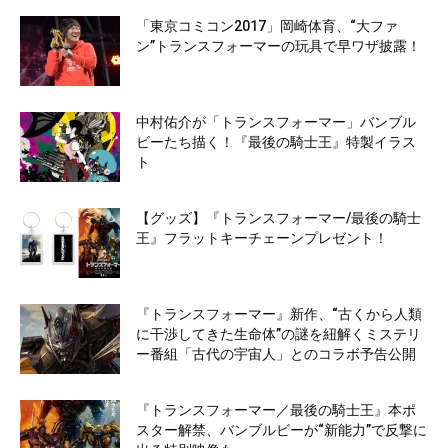
「東京コミコン2017」岡崎体育、“大ファ
ン”トランスフォーマーの玩具で早ワザ披露！
中村佑介が「トランスフォーマー」バンブル
ビーたち描く！『最後の騎士王』特製イラス
ト
【グッズ】『トランスフォーマー/最後の騎士
王』フラットキーチェーンプレゼント！
『トランスフォーマー』新作、“古くから人類
に干渉してきた生命体”の謎を紐解くミステリ
ー番組「古代の宇宙人」とのコラボ予告公開
『トランスフォーマー／最後の騎士王』本ポ
スター解禁、バンブルビーが“新能力”で反撃に