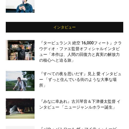
インタビュー
『タービュランス 絶空 16,000フィート』クラ
ウディオ・ファエ監督オフィシャルインタビ
ュー「本作は、人間の回復力と真実の解放力
の核心へと迫る旅」
『すべての夜を思いだす』見上 愛 インタビュ
ー 「ずっと住んでいる街のような大事な場
所」
『みなに幸あれ』古川琴音＆下津優太監督 イ
ンタビュー 「ニュージャンルホラー誕生」