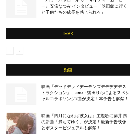
『パウ・パトロール ザ・マイティ・ムービ
ー』安倍なつみ インタビュー「映画館に行く
と子供たちの成長を感じられる」
IMAX
動画
映画『デッドデッドデーモンズデデデデデス
トラクション』、ano・幾田りらによるスペシ
ャルコラボソング2曲が決定！本予告も解禁！
映画『四月になれば彼女は』主題歌に藤井 風
の新曲「満ちてゆく」が決定！最新予告映像
とポスタービジュアルも解禁！