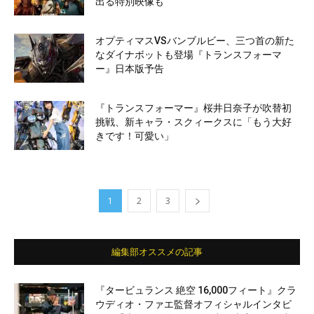
出る特別映像も
オプティマスVSバンブルビー、三つ首の新た
なダイナボットも登場『トランスフォーマ
ー』日本版予告
『トランスフォーマー』桜井日奈子が吹替初
挑戦、新キャラ・スクィークスに「もう大好
きです！可愛い」
1
2
3
編集部オススメの記事
『タービュランス 絶空 16,000フィート』クラ
ウディオ・ファエ監督オフィシャルインタビ