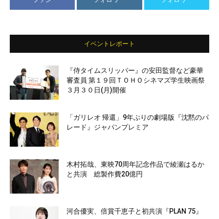
イベントレポート
『侍タイムスリッパー』の安田監督など豪華
審査員 第１９回ＴＯＨＯシネマズ学生映画祭
３月３０日(月)開催
「ガリレオ 帰還」9年ぶりの劇場版『沈黙のパ
レード』ジャパンプレミア
木村拓哉、東映70周年記念作品で綾瀬はるか
と共演 総製作費20億円
河合優実、倍賞千恵子と初共演『PLAN 75』