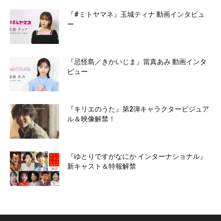
『#ミトヤマネ』玉城ティナ 動画インタビュ
ー
『忌怪島／きかいじま』當真あみ 動画インタ
ビュー
『キリエのうた』第2弾キャラクタービジュア
ル＆映像解禁！
『ゆとりですがなにか インターナショナル』
新キャスト＆特報解禁