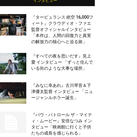
インタビュー
『タービュランス 絶空 16,000フ
ィート』クラウディオ・ファエ
監督オフィシャルインタビュー
「本作は、人間の回復力と真実
の解放力の核心へと迫る旅」
『すべての夜を思いだす』見上
愛 インタビュー 「ずっと住んで
いる街のような大事な場所」
『みなに幸あれ』古川琴音＆下
津優太監督 インタビュー 「ニュ
ージャンルホラー誕生」
『パウ・パトロール ザ・マイテ
ィ・ムービー』安倍なつみ イン
タビュー「映画館に行くと子供
たちの成長を感じられる」