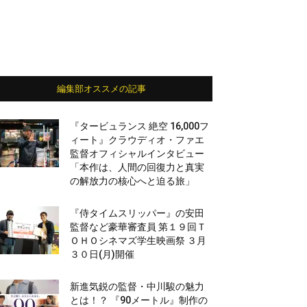
編集部オススメの記事
『タービュランス 絶空 16,000フ
ィート』クラウディオ・ファエ
監督オフィシャルインタビュー
「本作は、人間の回復力と真実
の解放力の核心へと迫る旅」
『侍タイムスリッパー』の安田
監督など豪華審査員 第１９回Ｔ
ＯＨＯシネマズ学生映画祭 ３月
３０日(月)開催
新進気鋭の監督・中川駿の魅力
とは！？ 『90メートル』制作の