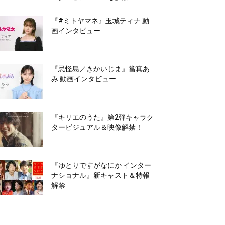
『#ミトヤマネ』玉城ティナ 動
画インタビュー
『忌怪島／きかいじま』當真あ
み 動画インタビュー
『キリエのうた』第2弾キャラク
タービジュアル＆映像解禁！
『ゆとりですがなにか インター
ナショナル』新キャスト＆特報
解禁