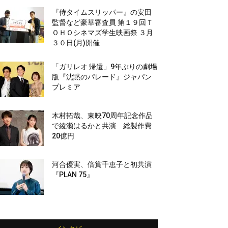
『侍タイムスリッパー』の安田
監督など豪華審査員 第１９回Ｔ
ＯＨＯシネマズ学生映画祭 ３月
３０日(月)開催
「ガリレオ 帰還」9年ぶりの劇場
版『沈黙のパレード』ジャパン
プレミア
木村拓哉、東映70周年記念作品
で綾瀬はるかと共演 総製作費
20億円
河合優実、倍賞千恵子と初共演
『PLAN 75』