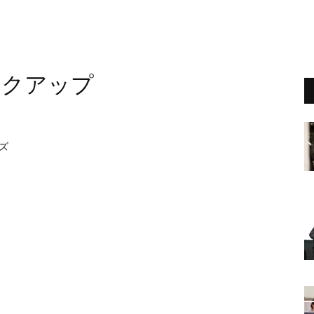
ックアップ
』
ズ