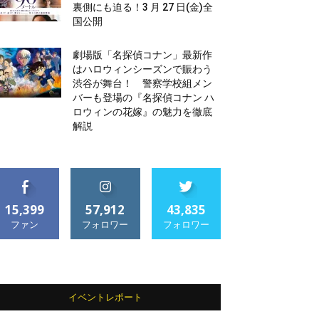
裏側にも迫る！3 月 27 日(金)全
国公開
劇場版「名探偵コナン」最新作
はハロウィンシーズンで賑わう
渋谷が舞台！ 警察学校組メン
バーも登場の『名探偵コナン ハ
ロウィンの花嫁』の魅力を徹底
解説
15,399
57,912
43,835
ファン
フォロワー
フォロワー
イベントレポート