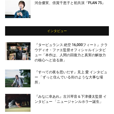
河合優実、倍賞千恵子と初共演『PLAN 75』
インタビュー
『タービュランス 絶空 16,000フィート』クラ
ウディオ・ファエ監督オフィシャルインタビ
ュー「本作は、人間の回復力と真実の解放力
の核心へと迫る旅」
『すべての夜を思いだす』見上 愛 インタビュ
ー 「ずっと住んでいる街のような大事な場
所」
『みなに幸あれ』古川琴音＆下津優太監督 イ
ンタビュー 「ニュージャンルホラー誕生」