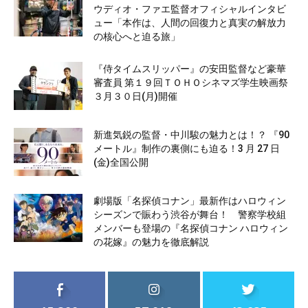
ウディオ・ファエ監督オフィシャルインタビ
ュー「本作は、人間の回復力と真実の解放力
の核心へと迫る旅」
『侍タイムスリッパー』の安田監督など豪華
審査員 第１９回ＴＯＨＯシネマズ学生映画祭
３月３０日(月)開催
新進気鋭の監督・中川駿の魅力とは！？ 『90
メートル』制作の裏側にも迫る！3 月 27 日
(金)全国公開
劇場版「名探偵コナン」最新作はハロウィン
シーズンで賑わう渋谷が舞台！ 警察学校組
メンバーも登場の『名探偵コナン ハロウィン
の花嫁』の魅力を徹底解説