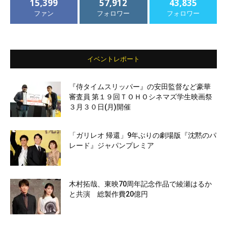
15,399
57,912
43,835
ファン
フォロワー
フォロワー
イベントレポート
『侍タイムスリッパー』の安田監督など豪華
審査員 第１９回ＴＯＨＯシネマズ学生映画祭
３月３０日(月)開催
「ガリレオ 帰還」9年ぶりの劇場版『沈黙のパ
レード』ジャパンプレミア
木村拓哉、東映70周年記念作品で綾瀬はるか
と共演 総製作費20億円