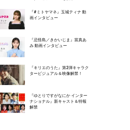
『#ミトヤマネ』玉城ティナ 動
画インタビュー
『忌怪島／きかいじま』當真あ
み 動画インタビュー
『キリエのうた』第2弾キャラク
タービジュアル＆映像解禁！
『ゆとりですがなにか インター
ナショナル』新キャスト＆特報
解禁