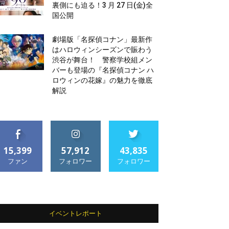
裏側にも迫る！3 月 27 日(金)全
国公開
劇場版「名探偵コナン」最新作
はハロウィンシーズンで賑わう
渋谷が舞台！ 警察学校組メン
バーも登場の『名探偵コナン ハ
ロウィンの花嫁』の魅力を徹底
解説
15,399
57,912
43,835
ファン
フォロワー
フォロワー
イベントレポート