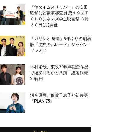
『侍タイムスリッパー』の安田
監督など豪華審査員 第１９回Ｔ
ＯＨＯシネマズ学生映画祭 ３月
３０日(月)開催
「ガリレオ 帰還」9年ぶりの劇場
版『沈黙のパレード』ジャパン
プレミア
木村拓哉、東映70周年記念作品
で綾瀬はるかと共演 総製作費
20億円
河合優実、倍賞千恵子と初共演
『PLAN 75』