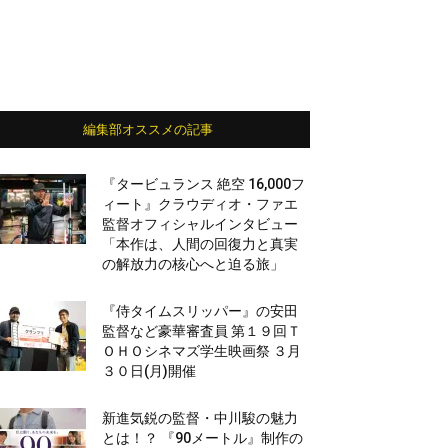
編集部オススメの記事
『タービュランス 絶空 16,000フ
ィート』クラウディオ・ファエ
監督オフィシャルインタビュー
「本作は、人間の回復力と真実
の解放力の核心へと迫る旅」
『侍タイムスリッパー』の安田
監督など豪華審査員 第１９回Ｔ
ＯＨＯシネマズ学生映画祭 ３月
３０日(月)開催
新進気鋭の監督・中川駿の魅力
とは！？ 『90メートル』制作の