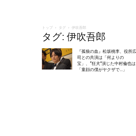
トップ
タグ
伊吹吾郎
タグ: 伊吹吾郎
『孤狼の血』松坂桃李、役所
司との共演は「何よりの
宝」、“狂犬”演じた中村倫也は
「童顔の僕がヤクザで…」