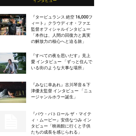
インタビュー
『タービュランス 絶空 16,000フ
ィート』クラウディオ・ファエ
監督オフィシャルインタビュー
「本作は、人間の回復力と真実
の解放力の核心へと迫る旅」
『すべての夜を思いだす』見上
愛 インタビュー 「ずっと住んで
いる街のような大事な場所」
『みなに幸あれ』古川琴音＆下
津優太監督 インタビュー 「ニュ
ージャンルホラー誕生」
『パウ・パトロール ザ・マイテ
ィ・ムービー』安倍なつみ イン
タビュー「映画館に行くと子供
たちの成長を感じられる」