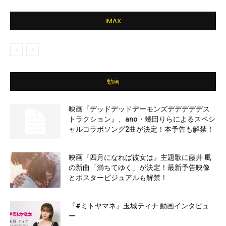
IMAX
動画
映画『デッドデッドデーモンズデデデデデス
トラクション』、ano・幾田りらによるスペシ
ャルコラボソング2曲が決定！本予告も解禁！
映画『四月になれば彼女は』主題歌に藤井 風
の新曲「満ちてゆく」が決定！最新予告映像
とポスタービジュアルも解禁！
『#ミトヤマネ』玉城ティナ 動画インタビュ
ー