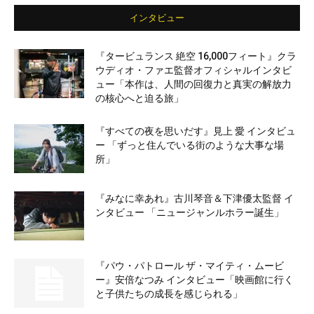
インタビュー
『タービュランス 絶空 16,000フィート』クラ
ウディオ・ファエ監督オフィシャルインタビ
ュー「本作は、人間の回復力と真実の解放力
の核心へと迫る旅」
『すべての夜を思いだす』見上 愛 インタビュ
ー 「ずっと住んでいる街のような大事な場
所」
『みなに幸あれ』古川琴音＆下津優太監督 イ
ンタビュー 「ニュージャンルホラー誕生」
『パウ・パトロール ザ・マイティ・ムービ
ー』安倍なつみ インタビュー「映画館に行く
と子供たちの成長を感じられる」