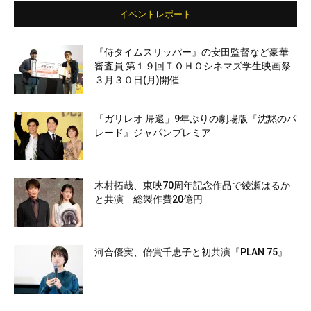
イベントレポート
『侍タイムスリッパー』の安田監督など豪華
審査員 第１９回ＴＯＨＯシネマズ学生映画祭
３月３０日(月)開催
「ガリレオ 帰還」9年ぶりの劇場版『沈黙のパ
レード』ジャパンプレミア
木村拓哉、東映70周年記念作品で綾瀬はるか
と共演 総製作費20億円
河合優実、倍賞千恵子と初共演『PLAN 75』