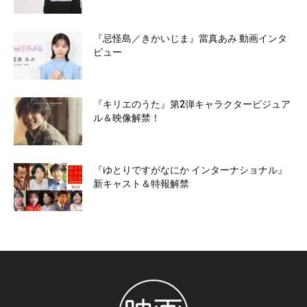
『忌怪島／きかいじま』當真あみ 動画インタ
ビュー
『キリエのうた』第2弾キャラクタービジュア
ル＆映像解禁！
『ゆとりですがなにか インターナショナル』
新キャスト＆特報解禁