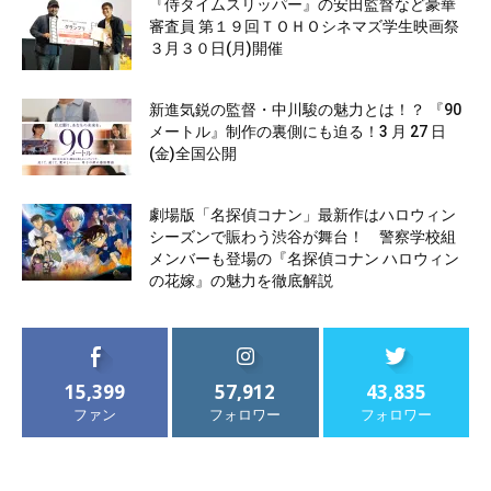
『侍タイムスリッパー』の安田監督など豪華
審査員 第１９回ＴＯＨＯシネマズ学生映画祭
３月３０日(月)開催
新進気鋭の監督・中川駿の魅力とは！？ 『90
メートル』制作の裏側にも迫る！3 月 27 日
(金)全国公開
劇場版「名探偵コナン」最新作はハロウィン
シーズンで賑わう渋谷が舞台！ 警察学校組
メンバーも登場の『名探偵コナン ハロウィン
の花嫁』の魅力を徹底解説
15,399
57,912
43,835
ファン
フォロワー
フォロワー