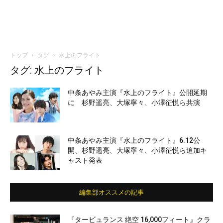
トップ
タグ
水上のフライト
タグ: 水上のフライト
中条あやみ主演『水上のフライト』公開延期
に 杉野遥亮、大塚寧々、小澤征悦ら共演
中条あやみ主演『水上のフライト』6.12公
開、杉野遥亮、大塚寧々、小澤征悦ら追加キ
ャスト発表
編集部オススメの記事
『タービュランス 絶空 16,000フィート』クラ