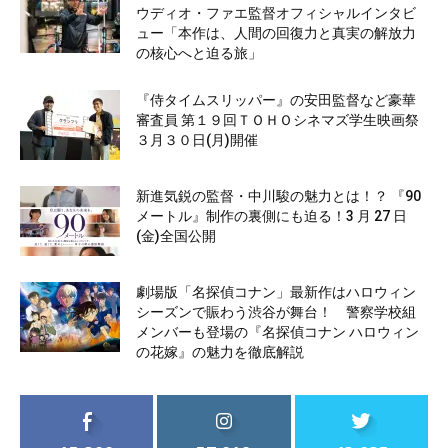
ウディオ・ファエ監督オフィシャルインタビ
ュー「本作は、人間の回復力と真実の解放力
の核心へと迫る旅」
『侍タイムスリッパー』の安田監督など豪華
審査員 第１９回ＴＯＨＯシネマズ学生映画祭
３月３０日(月)開催
新進気鋭の監督・中川駿の魅力とは！？ 『90
メートル』制作の裏側にも迫る！3 月 27 日
(金)全国公開
劇場版「名探偵コナン」最新作はハロウィン
シーズンで賑わう渋谷が舞台！ 警察学校組
メンバーも登場の『名探偵コナン ハロウィン
の花嫁』の魅力を徹底解説