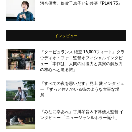
河合優実、倍賞千恵子と初共演『PLAN 75』
インタビュー
『タービュランス 絶空 16,000フィート』クラ
ウディオ・ファエ監督オフィシャルインタビ
ュー「本作は、人間の回復力と真実の解放力
の核心へと迫る旅」
『すべての夜を思いだす』見上 愛 インタビュ
ー 「ずっと住んでいる街のような大事な場
所」
『みなに幸あれ』古川琴音＆下津優太監督 イ
ンタビュー 「ニュージャンルホラー誕生」