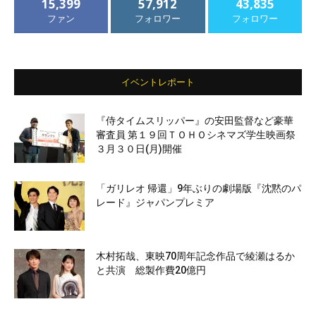
15,399
57,912
43,835
ファン
フォロワー
フォロワー
イベントレポート
『侍タイムスリッパー』の安田監督など豪華
審査員 第１９回ＴＯＨＯシネマズ学生映画祭
３月３０日(月)開催
「ガリレオ 帰還」9年ぶりの劇場版『沈黙のパ
レード』ジャパンプレミア
木村拓哉、東映70周年記念作品で綾瀬はるか
と共演 総製作費20億円