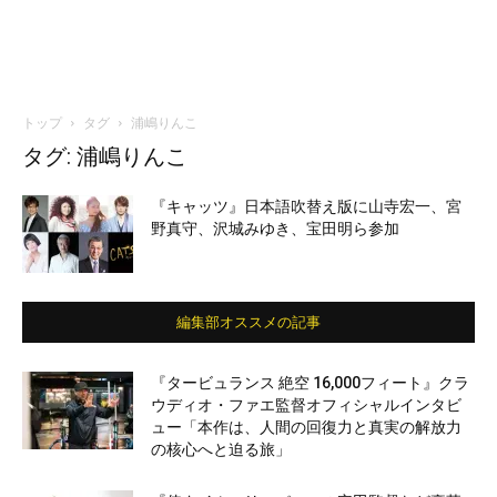
トップ
タグ
浦嶋りんこ
タグ: 浦嶋りんこ
『キャッツ』日本語吹替え版に山寺宏一、宮
野真守、沢城みゆき、宝田明ら参加
編集部オススメの記事
『タービュランス 絶空 16,000フィート』クラ
ウディオ・ファエ監督オフィシャルインタビ
ュー「本作は、人間の回復力と真実の解放力
の核心へと迫る旅」