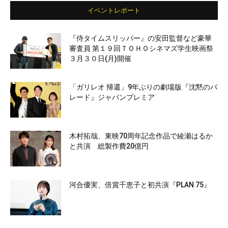
イベントレポート
『侍タイムスリッパー』の安田監督など豪華
審査員 第１９回ＴＯＨＯシネマズ学生映画祭
３月３０日(月)開催
「ガリレオ 帰還」9年ぶりの劇場版『沈黙のパ
レード』ジャパンプレミア
木村拓哉、東映70周年記念作品で綾瀬はるか
と共演 総製作費20億円
河合優実、倍賞千恵子と初共演『PLAN 75』