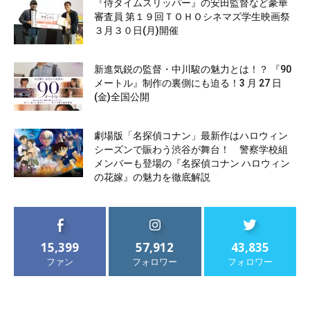
『侍タイムスリッパー』の安田監督など豪華
審査員 第１９回ＴＯＨＯシネマズ学生映画祭
３月３０日(月)開催
新進気鋭の監督・中川駿の魅力とは！？ 『90
メートル』制作の裏側にも迫る！3 月 27 日
(金)全国公開
劇場版「名探偵コナン」最新作はハロウィン
シーズンで賑わう渋谷が舞台！ 警察学校組
メンバーも登場の『名探偵コナン ハロウィン
の花嫁』の魅力を徹底解説
15,399
57,912
43,835
ファン
フォロワー
フォロワー