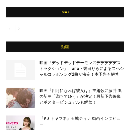
IMAX
動画
映画『デッドデッドデーモンズデデデデデス
トラクション』、ano・幾田りらによるスペシ
ャルコラボソング2曲が決定！本予告も解禁！
映画『四月になれば彼女は』主題歌に藤井 風
の新曲「満ちてゆく」が決定！最新予告映像
とポスタービジュアルも解禁！
『#ミトヤマネ』玉城ティナ 動画インタビュ
ー