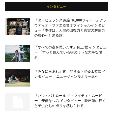
インタビュー
『タービュランス 絶空 16,000フィート』クラ
ウディオ・ファエ監督オフィシャルインタビ
ュー「本作は、人間の回復力と真実の解放力
の核心へと迫る旅」
『すべての夜を思いだす』見上 愛 インタビュ
ー 「ずっと住んでいる街のような大事な場
所」
『みなに幸あれ』古川琴音＆下津優太監督 イ
ンタビュー 「ニュージャンルホラー誕生」
『パウ・パトロール ザ・マイティ・ムービ
ー』安倍なつみ インタビュー「映画館に行く
と子供たちの成長を感じられる」