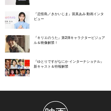
『忌怪島／きかいじま』當真あみ 動画インタ
ビュー
『キリエのうた』第2弾キャラクタービジュア
ル＆映像解禁！
『ゆとりですがなにか インターナショナル』
新キャスト＆特報解禁