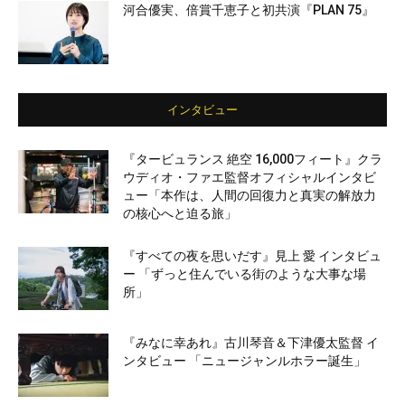
河合優実、倍賞千恵子と初共演『PLAN 75』
インタビュー
『タービュランス 絶空 16,000フィート』クラ
ウディオ・ファエ監督オフィシャルインタビ
ュー「本作は、人間の回復力と真実の解放力
の核心へと迫る旅」
『すべての夜を思いだす』見上 愛 インタビュ
ー 「ずっと住んでいる街のような大事な場
所」
『みなに幸あれ』古川琴音＆下津優太監督 イ
ンタビュー 「ニュージャンルホラー誕生」