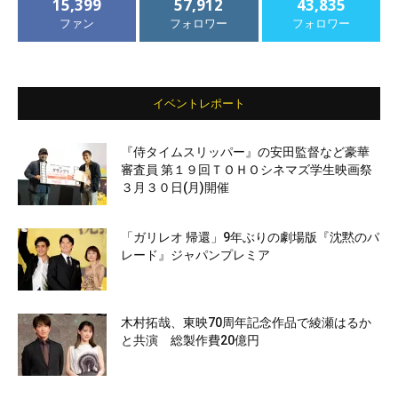
15,399
57,912
43,835
ファン
フォロワー
フォロワー
イベントレポート
『侍タイムスリッパー』の安田監督など豪華
審査員 第１９回ＴＯＨＯシネマズ学生映画祭
３月３０日(月)開催
「ガリレオ 帰還」9年ぶりの劇場版『沈黙のパ
レード』ジャパンプレミア
木村拓哉、東映70周年記念作品で綾瀬はるか
と共演 総製作費20億円