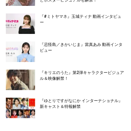
とポスタービジュアルも解禁！
『#ミトヤマネ』玉城ティナ 動画インタビュ
ー
『忌怪島／きかいじま』當真あみ 動画インタ
ビュー
『キリエのうた』第2弾キャラクタービジュア
ル＆映像解禁！
『ゆとりですがなにか インターナショナル』
新キャスト＆特報解禁