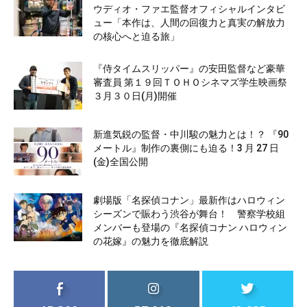
ウディオ・ファエ監督オフィシャルインタビ
ュー「本作は、人間の回復力と真実の解放力
の核心へと迫る旅」
『侍タイムスリッパー』の安田監督など豪華
審査員 第１９回ＴＯＨＯシネマズ学生映画祭
３月３０日(月)開催
新進気鋭の監督・中川駿の魅力とは！？ 『90
メートル』制作の裏側にも迫る！3 月 27 日
(金)全国公開
劇場版「名探偵コナン」最新作はハロウィン
シーズンで賑わう渋谷が舞台！ 警察学校組
メンバーも登場の『名探偵コナン ハロウィン
の花嫁』の魅力を徹底解説