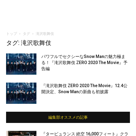
トップ
タグ
滝沢歌舞伎
タグ: 滝沢歌舞伎
パワフルでセクシーなSnow Manの魅力極ま
る！『滝沢歌舞伎 ZERO 2020 The Movie』予
告編
『滝沢歌舞伎 ZERO 2020 The Movie』12.4公
開決定、Snow Manの新曲も初披露
編集部オススメの記事
『タービュランス 絶空 16,000フィート』クラ