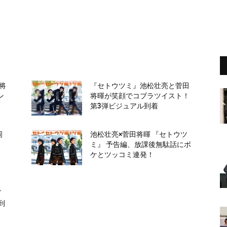
将
『セトウツミ』池松壮亮と菅田
ン
将暉が笑顔でコブラツイスト！
第3弾ビジュアル到着
岡
池松壮亮×菅田将暉 『セトウツ
き
ミ』 予告編、放課後無駄話にボ
ケとツッコミ連発！
ビ
到