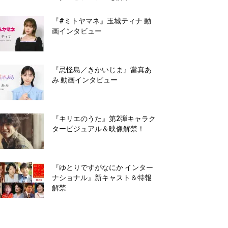
『#ミトヤマネ』玉城ティナ 動
画インタビュー
『忌怪島／きかいじま』當真あ
み 動画インタビュー
『キリエのうた』第2弾キャラク
タービジュアル＆映像解禁！
『ゆとりですがなにか インター
ナショナル』新キャスト＆特報
解禁