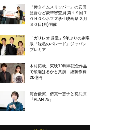
『侍タイムスリッパー』の安田
監督など豪華審査員 第１９回Ｔ
ＯＨＯシネマズ学生映画祭 ３月
３０日(月)開催
「ガリレオ 帰還」9年ぶりの劇場
版『沈黙のパレード』ジャパン
プレミア
木村拓哉、東映70周年記念作品
で綾瀬はるかと共演 総製作費
20億円
河合優実、倍賞千恵子と初共演
『PLAN 75』