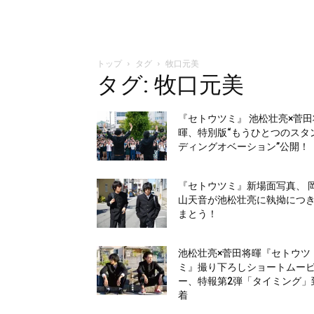
トップ
タグ
牧口元美
タグ: 牧口元美
『セトウツミ』 池松壮亮×菅田
暉、特別版“もうひとつのスタ
ディングオベーション”公開！
『セトウツミ』新場面写真、 
山天音が池松壮亮に執拗につ
まとう！
池松壮亮×菅田将暉『セトウツ
ミ』撮り下ろしショートムー
ー、特報第2弾「タイミング」
着