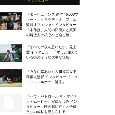
インタビュー
『タービュランス 絶空 16,000フ
ィート』クラウディオ・ファエ
監督オフィシャルインタビュー
「本作は、人間の回復力と真実
の解放力の核心へと迫る旅」
『すべての夜を思いだす』見上
愛 インタビュー 「ずっと住んで
いる街のような大事な場所」
『みなに幸あれ』古川琴音＆下
津優太監督 インタビュー 「ニュ
ージャンルホラー誕生」
『パウ・パトロール ザ・マイテ
ィ・ムービー』安倍なつみ イン
タビュー「映画館に行くと子供
たちの成長を感じられる」