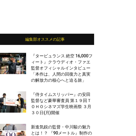
編集部オススメの記事
『タービュランス 絶空 16,000フ
ィート』クラウディオ・ファエ
監督オフィシャルインタビュー
「本作は、人間の回復力と真実
の解放力の核心へと迫る旅」
『侍タイムスリッパー』の安田
監督など豪華審査員 第１９回Ｔ
ＯＨＯシネマズ学生映画祭 ３月
３０日(月)開催
新進気鋭の監督・中川駿の魅力
とは！？ 『90メートル』制作の