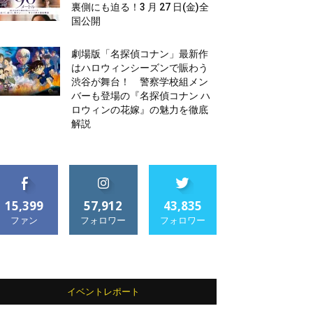
裏側にも迫る！3 月 27 日(金)全
国公開
劇場版「名探偵コナン」最新作
はハロウィンシーズンで賑わう
渋谷が舞台！ 警察学校組メン
バーも登場の『名探偵コナン ハ
ロウィンの花嫁』の魅力を徹底
解説
15,399
57,912
43,835
ファン
フォロワー
フォロワー
イベントレポート