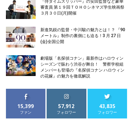
『侍タイムスリッパー』の安田監督など豪華
審査員 第１９回ＴＯＨＯシネマズ学生映画祭
３月３０日(月)開催
新進気鋭の監督・中川駿の魅力とは！？ 『90
メートル』制作の裏側にも迫る！3 月 27 日
(金)全国公開
劇場版「名探偵コナン」最新作はハロウィン
シーズンで賑わう渋谷が舞台！ 警察学校組
メンバーも登場の『名探偵コナン ハロウィン
の花嫁』の魅力を徹底解説
15,399
57,912
43,835
ファン
フォロワー
フォロワー