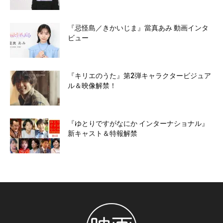
『忌怪島／きかいじま』當真あみ 動画インタ
ビュー
『キリエのうた』第2弾キャラクタービジュア
ル＆映像解禁！
『ゆとりですがなにか インターナショナル』
新キャスト＆特報解禁