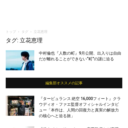
トップ
タグ
立花恵理
タグ: 立花恵理
中村倫也『人数の町』9月公開、出入りは自由
だが離れることができない“町”の謎に迫る
編集部オススメの記事
『タービュランス 絶空 16,000フィート』クラ
ウディオ・ファエ監督オフィシャルインタビ
ュー「本作は、人間の回復力と真実の解放力
の核心へと迫る旅」