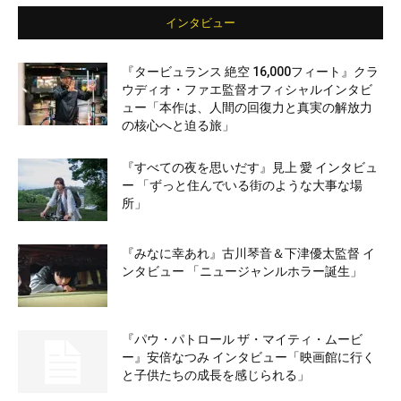
インタビュー
『タービュランス 絶空 16,000フィート』クラ
ウディオ・ファエ監督オフィシャルインタビ
ュー「本作は、人間の回復力と真実の解放力
の核心へと迫る旅」
『すべての夜を思いだす』見上 愛 インタビュ
ー 「ずっと住んでいる街のような大事な場
所」
『みなに幸あれ』古川琴音＆下津優太監督 イ
ンタビュー 「ニュージャンルホラー誕生」
『パウ・パトロール ザ・マイティ・ムービ
ー』安倍なつみ インタビュー「映画館に行く
と子供たちの成長を感じられる」