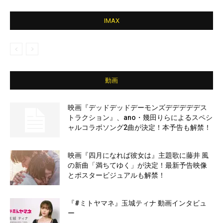
IMAX
動画
映画『デッドデッドデーモンズデデデデデス
トラクション』、ano・幾田りらによるスペシ
ャルコラボソング2曲が決定！本予告も解禁！
映画『四月になれば彼女は』主題歌に藤井 風
の新曲「満ちてゆく」が決定！最新予告映像
とポスタービジュアルも解禁！
『#ミトヤマネ』玉城ティナ 動画インタビュ
ー