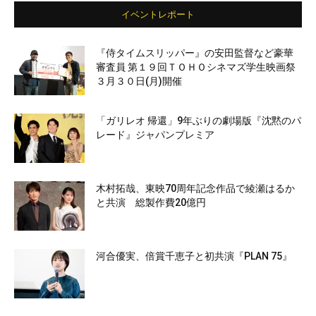
イベントレポート
『侍タイムスリッパー』の安田監督など豪華
審査員 第１９回ＴＯＨＯシネマズ学生映画祭
３月３０日(月)開催
「ガリレオ 帰還」9年ぶりの劇場版『沈黙のパ
レード』ジャパンプレミア
木村拓哉、東映70周年記念作品で綾瀬はるか
と共演 総製作費20億円
河合優実、倍賞千恵子と初共演『PLAN 75』