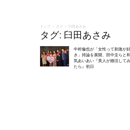
トップ
タグ
臼田あさみ
タグ: 臼田あさみ
中村倫也が「女性って刺激が
き」持論を展開、田中圭らと
気あいあい『美人が婚活して
たら』初日