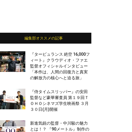
編集部オススメの記事
『タービュランス 絶空 16,000フ
ィート』クラウディオ・ファエ
監督オフィシャルインタビュー
「本作は、人間の回復力と真実
の解放力の核心へと迫る旅」
『侍タイムスリッパー』の安田
監督など豪華審査員 第１９回Ｔ
ＯＨＯシネマズ学生映画祭 ３月
３０日(月)開催
新進気鋭の監督・中川駿の魅力
とは！？ 『90メートル』制作の