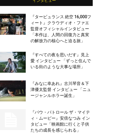
インタビュー
『タービュランス 絶空 16,000フ
ィート』クラウディオ・ファエ
監督オフィシャルインタビュー
「本作は、人間の回復力と真実
の解放力の核心へと迫る旅」
『すべての夜を思いだす』見上
愛 インタビュー 「ずっと住んで
いる街のような大事な場所」
『みなに幸あれ』古川琴音＆下
津優太監督 インタビュー 「ニュ
ージャンルホラー誕生」
『パウ・パトロール ザ・マイテ
ィ・ムービー』安倍なつみ イン
タビュー「映画館に行くと子供
たちの成長を感じられる」