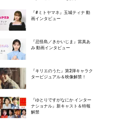
『#ミトヤマネ』玉城ティナ 動
画インタビュー
『忌怪島／きかいじま』當真あ
み 動画インタビュー
『キリエのうた』第2弾キャラク
タービジュアル＆映像解禁！
『ゆとりですがなにか インター
ナショナル』新キャスト＆特報
解禁