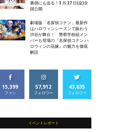
裏側にも迫る！3 月 27 日(金)全
国公開
劇場版「名探偵コナン」最新作
はハロウィンシーズンで賑わう
渋谷が舞台！ 警察学校組メン
バーも登場の『名探偵コナン ハ
ロウィンの花嫁』の魅力を徹底
解説
15,399
57,912
43,835
ファン
フォロワー
フォロワー
イベントレポート