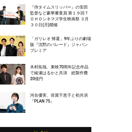
『侍タイムスリッパー』の安田
監督など豪華審査員 第１９回Ｔ
ＯＨＯシネマズ学生映画祭 ３月
３０日(月)開催
「ガリレオ 帰還」9年ぶりの劇場
版『沈黙のパレード』ジャパン
プレミア
木村拓哉、東映70周年記念作品
で綾瀬はるかと共演 総製作費
20億円
河合優実、倍賞千恵子と初共演
『PLAN 75』