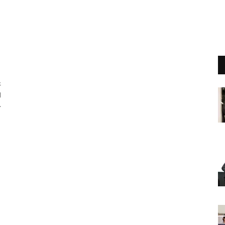
好
和
み