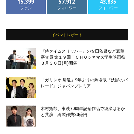
15,399
57,912
43,835
ファン
フォロワー
フォロワー
イベントレポート
『侍タイムスリッパー』の安田監督など豪華
審査員 第１９回ＴＯＨＯシネマズ学生映画祭
３月３０日(月)開催
「ガリレオ 帰還」9年ぶりの劇場版『沈黙のパ
レード』ジャパンプレミア
木村拓哉、東映70周年記念作品で綾瀬はるか
と共演 総製作費20億円