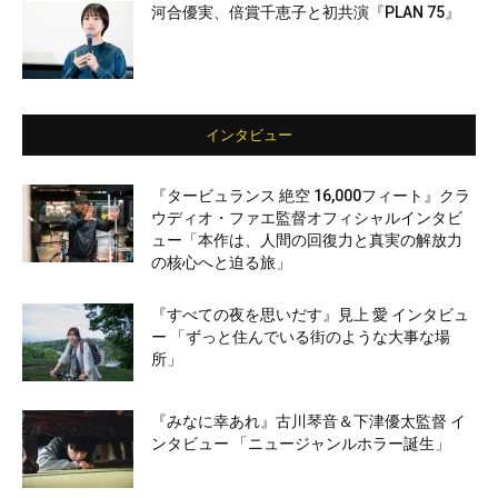
河合優実、倍賞千恵子と初共演『PLAN 75』
インタビュー
『タービュランス 絶空 16,000フィート』クラ
ウディオ・ファエ監督オフィシャルインタビ
ュー「本作は、人間の回復力と真実の解放力
の核心へと迫る旅」
『すべての夜を思いだす』見上 愛 インタビュ
ー 「ずっと住んでいる街のような大事な場
所」
『みなに幸あれ』古川琴音＆下津優太監督 イ
ンタビュー 「ニュージャンルホラー誕生」