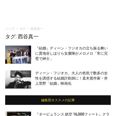
トップ
タグ
西谷真一
タグ: 西谷真一
『結婚』ディーン・フジオカの立ち振る舞い
に貫地谷しほりら女優陣がメロメロ「常に完
璧で紳士」
ディーン・フジオカ、大人の色気で数多の女
性を誘惑する結婚詐欺師に！直木賞作家・井
上荒野「結婚」映画化
編集部オススメの記事
『タービュランス 絶空 16,000フィート』クラ