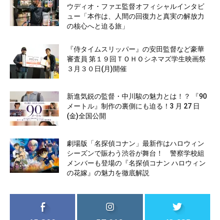
ウディオ・ファエ監督オフィシャルインタビ
ュー「本作は、人間の回復力と真実の解放力
の核心へと迫る旅」
『侍タイムスリッパー』の安田監督など豪華
審査員 第１９回ＴＯＨＯシネマズ学生映画祭
３月３０日(月)開催
新進気鋭の監督・中川駿の魅力とは！？ 『90
メートル』制作の裏側にも迫る！3 月 27 日
(金)全国公開
劇場版「名探偵コナン」最新作はハロウィン
シーズンで賑わう渋谷が舞台！ 警察学校組
メンバーも登場の『名探偵コナン ハロウィン
の花嫁』の魅力を徹底解説