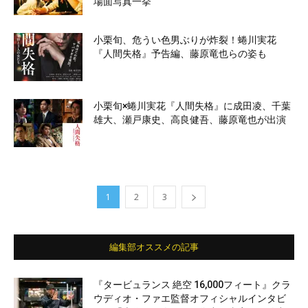
場面写真一挙
小栗旬、危うい色男ぶりが炸裂！蜷川実花
『人間失格』予告編、藤原竜也らの姿も
小栗旬×蜷川実花『人間失格』に成田凌、千葉
雄大、瀬戸康史、高良健吾、藤原竜也が出演
1
2
3
編集部オススメの記事
『タービュランス 絶空 16,000フィート』クラ
ウディオ・ファエ監督オフィシャルインタビ