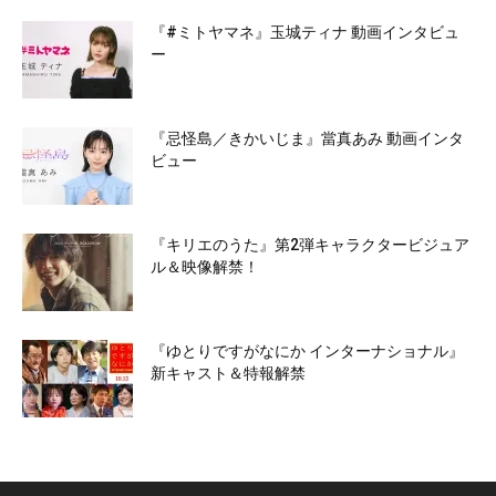
『#ミトヤマネ』玉城ティナ 動画インタビュ
ー
『忌怪島／きかいじま』當真あみ 動画インタ
ビュー
『キリエのうた』第2弾キャラクタービジュア
ル＆映像解禁！
『ゆとりですがなにか インターナショナル』
新キャスト＆特報解禁