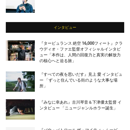
インタビュー
『タービュランス 絶空 16,000フィート』クラ
ウディオ・ファエ監督オフィシャルインタビ
ュー「本作は、人間の回復力と真実の解放力
の核心へと迫る旅」
『すべての夜を思いだす』見上 愛 インタビュ
ー 「ずっと住んでいる街のような大事な場
所」
『みなに幸あれ』古川琴音＆下津優太監督 イ
ンタビュー 「ニュージャンルホラー誕生」