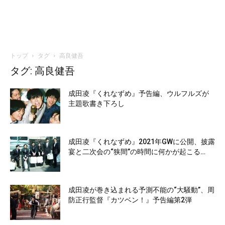
トップ
タグ
高良健吾
タグ: 高良健吾
成田凌『くれなずめ』予告編、ウルフルズが
主題歌書き下ろし
成田凌『くれなずめ』2021年GWに公開、披露
宴と二次会の“狭間”の時間に何かが起こる…
成田凌が巻き込まれる予測不能の“大騒動”、周
防正行監督『カツベン！』予告編第2弾