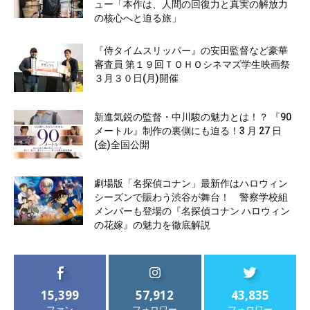
ュー「本作は、人間の回復力と真実の解放力
の核心へと迫る旅」
『侍タイムスリッパー』の安田監督など豪華
審査員 第１９回ＴＯＨＯシネマズ学生映画祭
３月３０日(月)開催
新進気鋭の監督・中川駿の魅力とは！？ 『90
メートル』制作の裏側にも迫る！3 月 27 日
(金)全国公開
劇場版「名探偵コナン」最新作はハロウィン
シーズンで賑わう渋谷が舞台！ 警察学校組
メンバーも登場の『名探偵コナン ハロウィン
の花嫁』の魅力を徹底解説
15,399
57,912
43,835
ファン
フォロワー
フォロワー