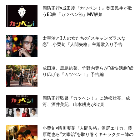
周防正行×成田凌『カツベン！』奥田民生が歌
うED曲「カツベン節」MV解禁
太宰治と3人の女たちの“スキャンダラスな
恋”… 小栗旬『人間失格』主題歌入り予告
成田凌、黒島結菜、竹野内豊らが“痛快活劇”繰
り広げる『カツベン！』予告編
周防正行監督『カツベン！』に池松壮亮、成
河、酒井美紀、山本耕史が出演
小栗旬×蜷川実花『人間失格』沢尻エリカ、藤
原竜也ら“太宰治”を取り巻くキャラクター陣の