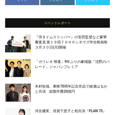
イベントレポート
『侍タイムスリッパー』の安田監督など豪華
審査員 第１９回ＴＯＨＯシネマズ学生映画祭
３月３０日(月)開催
「ガリレオ 帰還」9年ぶりの劇場版『沈黙のパ
レード』ジャパンプレミア
木村拓哉、東映70周年記念作品で綾瀬はるか
と共演 総製作費20億円
河合優実、倍賞千恵子と初共演『PLAN 75』