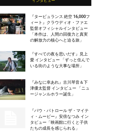
インタビュー
『タービュランス 絶空 16,000フ
ィート』クラウディオ・ファエ
監督オフィシャルインタビュー
「本作は、人間の回復力と真実
の解放力の核心へと迫る旅」
『すべての夜を思いだす』見上
愛 インタビュー 「ずっと住んで
いる街のような大事な場所」
『みなに幸あれ』古川琴音＆下
津優太監督 インタビュー 「ニュ
ージャンルホラー誕生」
『パウ・パトロール ザ・マイテ
ィ・ムービー』安倍なつみ イン
タビュー「映画館に行くと子供
たちの成長を感じられる」