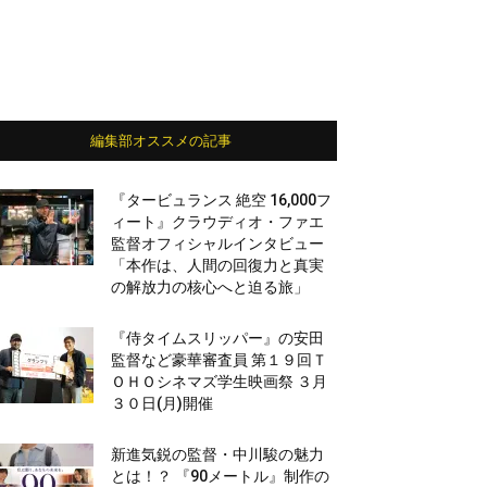
編集部オススメの記事
『タービュランス 絶空 16,000フ
ィート』クラウディオ・ファエ
監督オフィシャルインタビュー
「本作は、人間の回復力と真実
の解放力の核心へと迫る旅」
『侍タイムスリッパー』の安田
監督など豪華審査員 第１９回Ｔ
ＯＨＯシネマズ学生映画祭 ３月
３０日(月)開催
新進気鋭の監督・中川駿の魅力
とは！？ 『90メートル』制作の