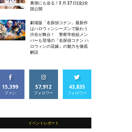
裏側にも迫る！3 月 27 日(金)全
国公開
劇場版「名探偵コナン」最新作
はハロウィンシーズンで賑わう
渋谷が舞台！ 警察学校組メン
バーも登場の『名探偵コナン ハ
ロウィンの花嫁』の魅力を徹底
解説
15,399
57,912
43,835
ファン
フォロワー
フォロワー
イベントレポート