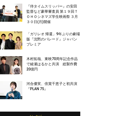
『侍タイムスリッパー』の安田
監督など豪華審査員 第１９回Ｔ
ＯＨＯシネマズ学生映画祭 ３月
３０日(月)開催
「ガリレオ 帰還」9年ぶりの劇場
版『沈黙のパレード』ジャパン
プレミア
木村拓哉、東映70周年記念作品
で綾瀬はるかと共演 総製作費
20億円
河合優実、倍賞千恵子と初共演
『PLAN 75』