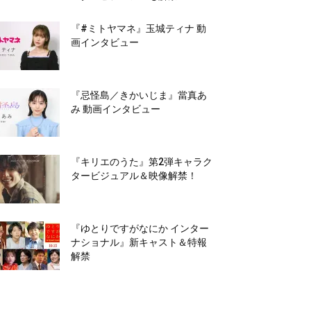
『#ミトヤマネ』玉城ティナ 動
画インタビュー
『忌怪島／きかいじま』當真あ
み 動画インタビュー
『キリエのうた』第2弾キャラク
タービジュアル＆映像解禁！
『ゆとりですがなにか インター
ナショナル』新キャスト＆特報
解禁