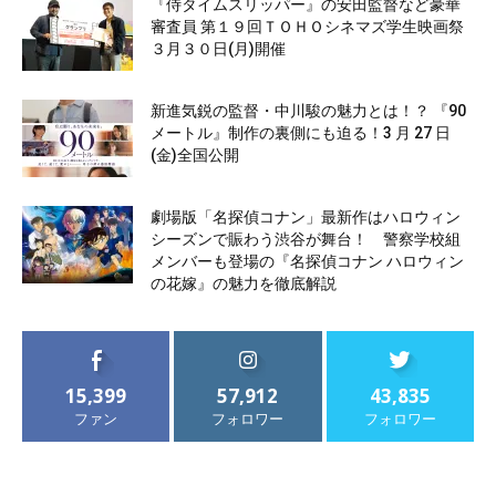
『侍タイムスリッパー』の安田監督など豪華
審査員 第１９回ＴＯＨＯシネマズ学生映画祭
３月３０日(月)開催
新進気鋭の監督・中川駿の魅力とは！？ 『90
メートル』制作の裏側にも迫る！3 月 27 日
(金)全国公開
劇場版「名探偵コナン」最新作はハロウィン
シーズンで賑わう渋谷が舞台！ 警察学校組
メンバーも登場の『名探偵コナン ハロウィン
の花嫁』の魅力を徹底解説
15,399
57,912
43,835
ファン
フォロワー
フォロワー