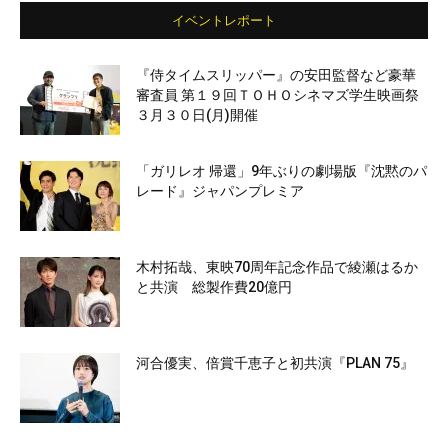
イベントレポート
『侍タイムスリッパー』の安田監督など豪華
審査員 第１９回ＴＯＨＯシネマズ学生映画祭
３月３０日(月)開催
「ガリレオ 帰還」9年ぶりの劇場版『沈黙のパ
レード』ジャパンプレミア
木村拓哉、東映70周年記念作品で綾瀬はるか
と共演 総製作費20億円
河合優実、倍賞千恵子と初共演『PLAN 75』