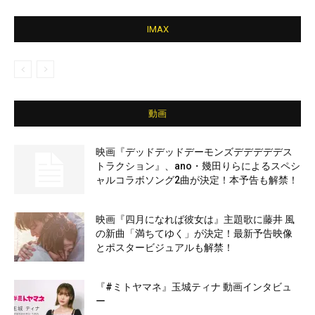
IMAX
動画
映画『デッドデッドデーモンズデデデデデス
トラクション』、ano・幾田りらによるスペシ
ャルコラボソング2曲が決定！本予告も解禁！
映画『四月になれば彼女は』主題歌に藤井 風
の新曲「満ちてゆく」が決定！最新予告映像
とポスタービジュアルも解禁！
『#ミトヤマネ』玉城ティナ 動画インタビュ
ー