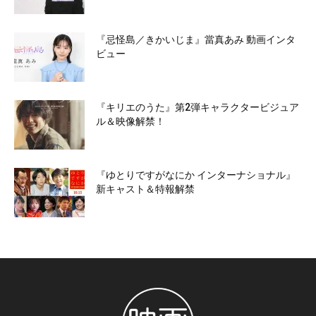
『忌怪島／きかいじま』當真あみ 動画インタ
ビュー
『キリエのうた』第2弾キャラクタービジュア
ル＆映像解禁！
『ゆとりですがなにか インターナショナル』
新キャスト＆特報解禁