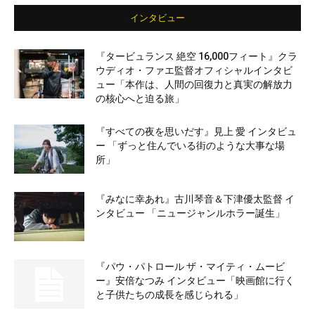
インタビュー
『タービュランス 絶空 16,000フィート』クラ
ウディオ・ファエ監督オフィシャルインタビ
ュー「本作は、人間の回復力と真実の解放力
の核心へと迫る旅」
『すべての夜を思いだす』見上 愛 インタビュ
ー 「ずっと住んでいる街のような大事な場
所」
『みなに幸あれ』古川琴音＆下津優太監督 イ
ンタビュー 「ニュージャンルホラー誕生」
『パウ・パトロール ザ・マイティ・ムービ
ー』安倍なつみ インタビュー「映画館に行く
と子供たちの成長を感じられる」