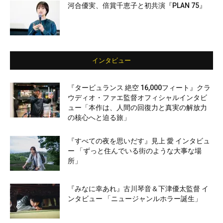
河合優実、倍賞千恵子と初共演『PLAN 75』
インタビュー
『タービュランス 絶空 16,000フィート』クラ
ウディオ・ファエ監督オフィシャルインタビ
ュー「本作は、人間の回復力と真実の解放力
の核心へと迫る旅」
『すべての夜を思いだす』見上 愛 インタビュ
ー 「ずっと住んでいる街のような大事な場
所」
『みなに幸あれ』古川琴音＆下津優太監督 イ
ンタビュー 「ニュージャンルホラー誕生」