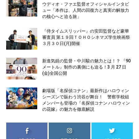
ウディオ・ファエ監督オフィシャルインタビ
ュー「本作は、人間の回復力と真実の解放力
の核心へと迫る旅」
『侍タイムスリッパー』の安田監督など豪華
審査員 第１９回ＴＯＨＯシネマズ学生映画祭
３月３０日(月)開催
新進気鋭の監督・中川駿の魅力とは！？ 『90
メートル』制作の裏側にも迫る！3 月 27 日
(金)全国公開
劇場版「名探偵コナン」最新作はハロウィン
シーズンで賑わう渋谷が舞台！ 警察学校組
メンバーも登場の『名探偵コナン ハロウィン
の花嫁』の魅力を徹底解説