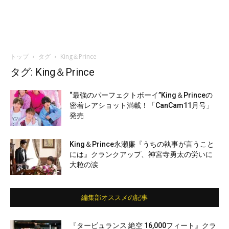
トップ
タグ
King＆Prince
タグ: King＆Prince
“最強のパーフェクトボーイ”King＆Princeの
密着レアショット満載！「CanCam11月号」
発売
King＆Prince永瀬廉『うちの執事が言うこと
には』クランクアップ、神宮寺勇太の労いに
大粒の涙
編集部オススメの記事
『タービュランス 絶空 16,000フィート』クラ