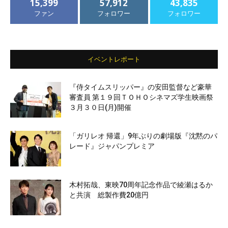
15,399
57,912
43,835
ファン
フォロワー
フォロワー
イベントレポート
『侍タイムスリッパー』の安田監督など豪華
審査員 第１９回ＴＯＨＯシネマズ学生映画祭
３月３０日(月)開催
「ガリレオ 帰還」9年ぶりの劇場版『沈黙のパ
レード』ジャパンプレミア
木村拓哉、東映70周年記念作品で綾瀬はるか
と共演 総製作費20億円