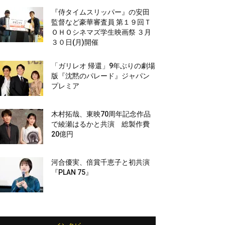
『侍タイムスリッパー』の安田
監督など豪華審査員 第１９回Ｔ
ＯＨＯシネマズ学生映画祭 ３月
３０日(月)開催
「ガリレオ 帰還」9年ぶりの劇場
版『沈黙のパレード』ジャパン
プレミア
木村拓哉、東映70周年記念作品
で綾瀬はるかと共演 総製作費
20億円
河合優実、倍賞千恵子と初共演
『PLAN 75』