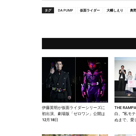
タグ
DA PUMP
仮面ライダー
大幡しえり
奥
伊藤英明が仮面ライダーシリーズに
THE RAM
初出演、劇場版「ゼロワン」公開は
白、“私モ
12月18日
ぬまで、愛