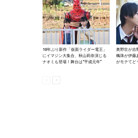
10年ぶり新作「仮面ライダー電王」
奥野壮が吉
にイマジン大集合、秋山莉奈演じる
楓珠が伊藤
ナオミも登場！舞台は“平成元年”
がモテてど