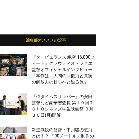
編集部オススメの記事
『タービュランス 絶空 16,000フ
ィート』クラウディオ・ファエ
監督オフィシャルインタビュー
「本作は、人間の回復力と真実
の解放力の核心へと迫る旅」
『侍タイムスリッパー』の安田
監督など豪華審査員 第１９回Ｔ
ＯＨＯシネマズ学生映画祭 ３月
３０日(月)開催
新進気鋭の監督・中川駿の魅力
とは！？ 『90メートル』制作の