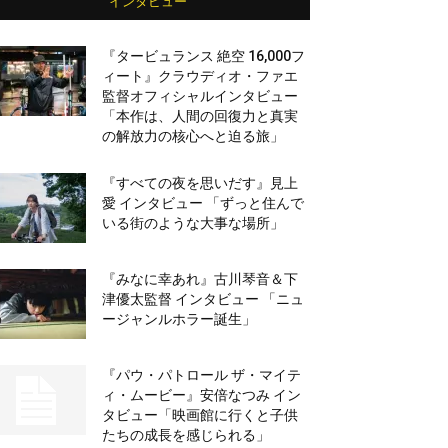
インタビュー
『タービュランス 絶空 16,000フ
ィート』クラウディオ・ファエ
監督オフィシャルインタビュー
「本作は、人間の回復力と真実
の解放力の核心へと迫る旅」
『すべての夜を思いだす』見上
愛 インタビュー 「ずっと住んで
いる街のような大事な場所」
『みなに幸あれ』古川琴音＆下
津優太監督 インタビュー 「ニュ
ージャンルホラー誕生」
『パウ・パトロール ザ・マイテ
ィ・ムービー』安倍なつみ イン
タビュー「映画館に行くと子供
たちの成長を感じられる」