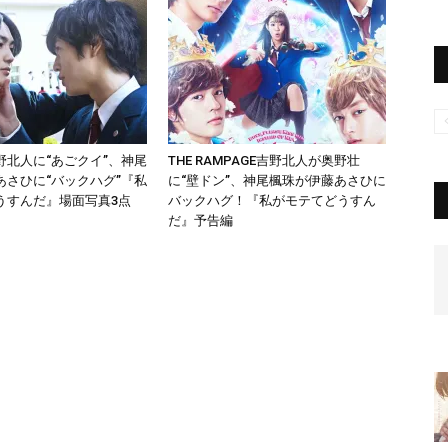
野北人に“あごクイ”、神尾
THE RAMPAGE吉野北人が奥野壮
あさひに“バックハグ”『私
に“壁ドン”、神尾楓珠が伊藤あさひに
うすんだ』場面写真3点
バックハグ！『私がモテてどうすん
だ』予告編