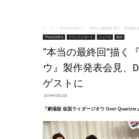
トップ
PhotoGallery
“本当の最終回”描く『劇場版
PhotoGallery
イベントレポート
ニュース
国内
“本当の最終回”描く
ウ』製作発表会見、D
ゲストに
2019年5月22日
『劇場版 仮面ライダージオウ Over Quartze