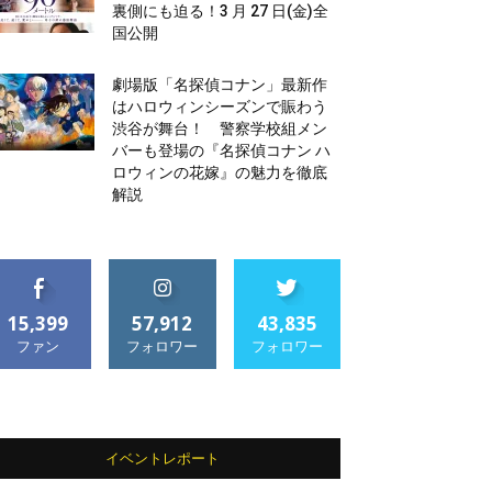
裏側にも迫る！3 月 27 日(金)全
国公開
劇場版「名探偵コナン」最新作
はハロウィンシーズンで賑わう
渋谷が舞台！ 警察学校組メン
バーも登場の『名探偵コナン ハ
ロウィンの花嫁』の魅力を徹底
解説
15,399
57,912
43,835
ファン
フォロワー
フォロワー
イベントレポート