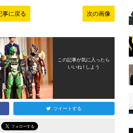
記事に戻る
次の画像
この記事が気に入ったら
いいね ! しよう
ツイートする
で