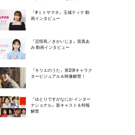
『#ミトヤマネ』玉城ティナ 動
画インタビュー
『忌怪島／きかいじま』當真あ
み 動画インタビュー
『キリエのうた』第2弾キャラク
タービジュアル＆映像解禁！
『ゆとりですがなにか インター
ナショナル』新キャスト＆特報
解禁