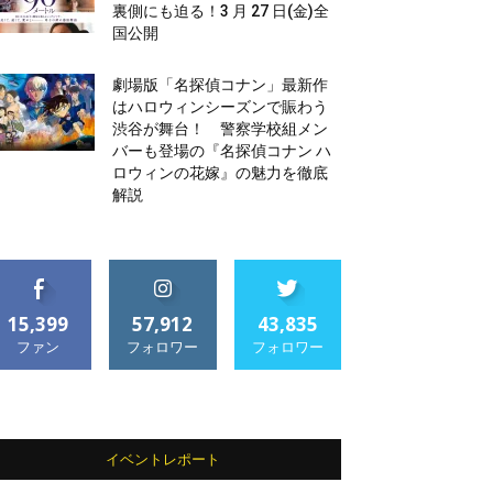
裏側にも迫る！3 月 27 日(金)全
国公開
劇場版「名探偵コナン」最新作
はハロウィンシーズンで賑わう
渋谷が舞台！ 警察学校組メン
バーも登場の『名探偵コナン ハ
ロウィンの花嫁』の魅力を徹底
解説
15,399
57,912
43,835
ファン
フォロワー
フォロワー
イベントレポート