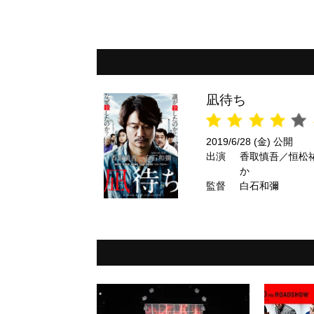
凪待ち
2019/6/28 (金) 公開
出演
香取慎吾／恒松
か
監督
白石和彌