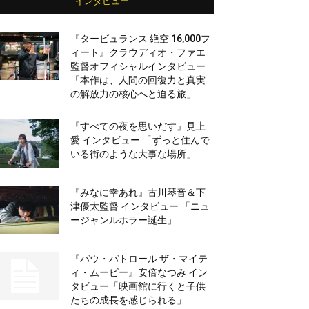
インタビュー
『タービュランス 絶空 16,000フ
ィート』クラウディオ・ファエ
監督オフィシャルインタビュー
「本作は、人間の回復力と真実
の解放力の核心へと迫る旅」
『すべての夜を思いだす』見上
愛 インタビュー 「ずっと住んで
いる街のような大事な場所」
『みなに幸あれ』古川琴音＆下
津優太監督 インタビュー 「ニュ
ージャンルホラー誕生」
『パウ・パトロール ザ・マイテ
ィ・ムービー』安倍なつみ イン
タビュー「映画館に行くと子供
たちの成長を感じられる」