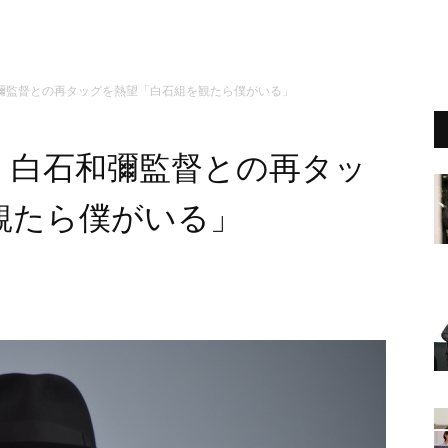
彌監督との再タッグを熱望「白石組を観たら僕がいる」
、白石和彌監督との再タッ
観たら僕がいる」