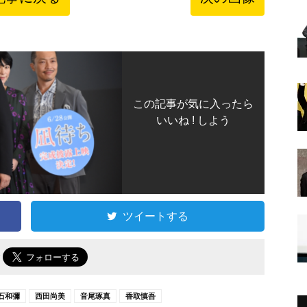
この記事が気に入ったら
いいね ! しよう
ツイートする
で
石和彌
西田尚美
音尾琢真
香取慎吾