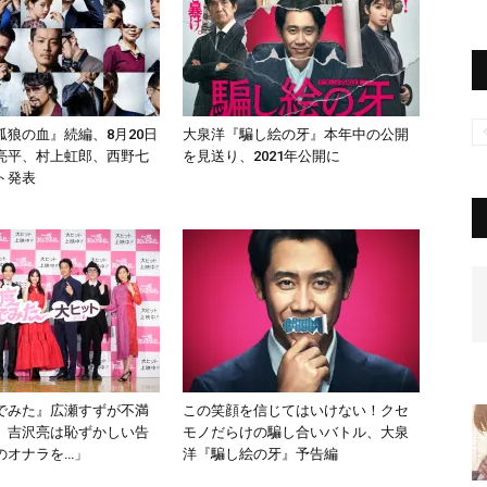
孤狼の血』続編、8月20日
大泉洋『騙し絵の牙』本年中の公開
亮平、村上虹郎、西野七
を見送り、2021年公開に
ト発表
でみた』広瀬すずが不満
この笑顔を信じてはいけない！クセ
、吉沢亮は恥ずかしい告
モノだらけの騙し合いバトル、大泉
のオナラを…」
洋『騙し絵の牙』予告編