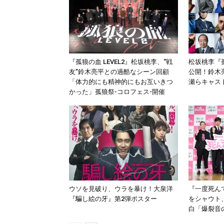
『孤狼の血 LEVEL2』松坂桃李、“戦
松坂桃李『
友”鈴木亮平との過酷なシーン回顧
公開！鈴木
「体力的にも精神的にもお互いきつ
瀬らキャス
かった」孤狼祭-コロフェス-開催
ウソを見破り、ウラを暴け！大泉洋
『一度死ん
『騙し絵の牙』第2弾ポスター
をシャウト
白「爆裂音