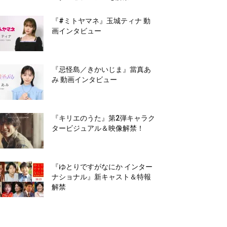
『#ミトヤマネ』玉城ティナ 動
画インタビュー
『忌怪島／きかいじま』當真あ
み 動画インタビュー
『キリエのうた』第2弾キャラク
タービジュアル＆映像解禁！
『ゆとりですがなにか インター
ナショナル』新キャスト＆特報
解禁