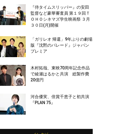
『侍タイムスリッパー』の安田
監督など豪華審査員 第１９回Ｔ
ＯＨＯシネマズ学生映画祭 ３月
３０日(月)開催
「ガリレオ 帰還」9年ぶりの劇場
版『沈黙のパレード』ジャパン
プレミア
木村拓哉、東映70周年記念作品
で綾瀬はるかと共演 総製作費
20億円
河合優実、倍賞千恵子と初共演
『PLAN 75』