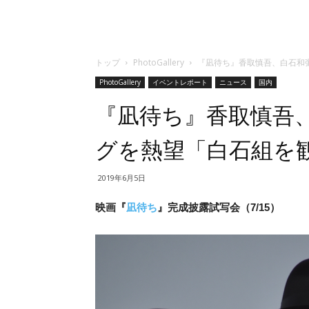
トップ
PhotoGallery
『凪待ち』香取慎吾、白石和
PhotoGallery
イベントレポート
ニュース
国内
『凪待ち』香取慎吾
グを熱望「白石組を
2019年6月5日
映画『
凪待ち
』完成披露試写会（7/15）