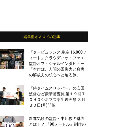
編集部オススメの記事
『タービュランス 絶空 16,000フ
ィート』クラウディオ・ファエ
監督オフィシャルインタビュー
「本作は、人間の回復力と真実
の解放力の核心へと迫る旅」
『侍タイムスリッパー』の安田
監督など豪華審査員 第１９回Ｔ
ＯＨＯシネマズ学生映画祭 ３月
３０日(月)開催
新進気鋭の監督・中川駿の魅力
とは！？ 『90メートル』制作の